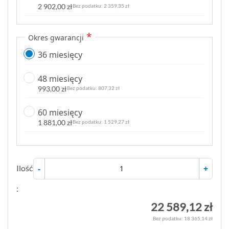
2 902,00 zł
2 359,35 zł
Okres gwarancji
36 miesięcy
48 miesięcy
993,00 zł
807,32 zł
60 miesięcy
1 881,00 zł
1 529,27 zł
Ilość
-
+
:
22 589,12 zł
18 365,14 zł