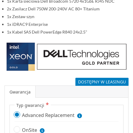
1x Karta sieciowa Dell Broadcom 5720 4x1GbE RJ45 NDC
2x Zasilacz Dell 750W 200-240V AC 80+ Titanium
1x Zestaw szyn
1x iDRAC9 Enterprise
1x Kabel SAS Dell PowerEdge R840 24x2.5"
DOSTĘPNY W LEASINGU
Gwarancja
Typ gwarancji
Advanced Replacement
OnSite