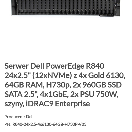
o
n
i
e
c
g
a
l
e
P
Serwer Dell PowerEdge R840
r
r
24x2.5" (12xNVMe) z 4x Gold 6130,
i
z
64GB RAM, H730p, 2x 960GB SSD
i
e
j
SATA 2.5", 4x1GbE, 2x PSU 750W,
d
szyny, iDRAC9 Enterprise
ź
n
Producent:
Dell
a
PN:
R840-24x2.5-4x6130-64GB-H730P-V03
p