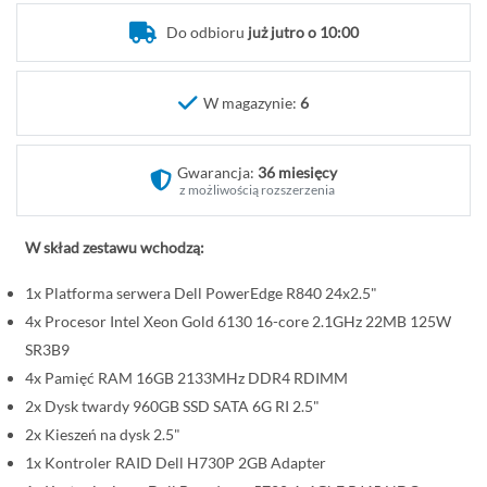
o
Do odbioru
już jutro o 10:00
c
z
ą
W magazynie:
6
t
e
k
Gwarancja:
36 miesięcy
g
z możliwością rozszerzenia
a
l
W skład zestawu wchodzą:
e
1x Platforma serwera Dell PowerEdge R840 24x2.5"
r
i
4x Procesor Intel Xeon Gold 6130 16-core 2.1GHz 22MB 125W
i
SR3B9
4x Pamięć RAM 16GB 2133MHz DDR4 RDIMM
2x Dysk twardy 960GB SSD SATA 6G RI 2.5"
2x Kieszeń na dysk 2.5"
1x Kontroler RAID Dell H730P 2GB Adapter