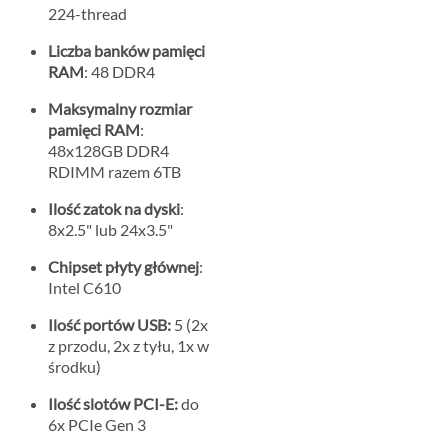
224-thread
Liczba banków pamięci
RAM
: 48 DDR4
Maksymalny rozmiar
pamięci RAM
:
48x128GB DDR4
RDIMM razem 6TB
Ilość zatok na dyski
:
8x2.5" lub 24x3.5"
Chipset płyty głównej
:
Intel C610
Ilość portów USB:
5 (2x
z przodu, 2x z tyłu, 1x w
środku)
Ilość slotów PCI-E:
do
6x PCIe Gen 3