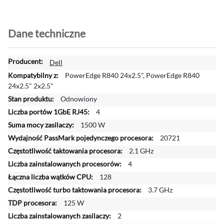
Dane techniczne
W
Dell
i
PowerEdge R840 24x2.5", PowerEdge R840
ę
24x2.5" 2x2.5"
c
Odnowiony
e
4
j
i
1500 W
n
20721
f
2.1 GHz
o
4
r
m
128
a
3.7 GHz
c
125 W
j
2
i