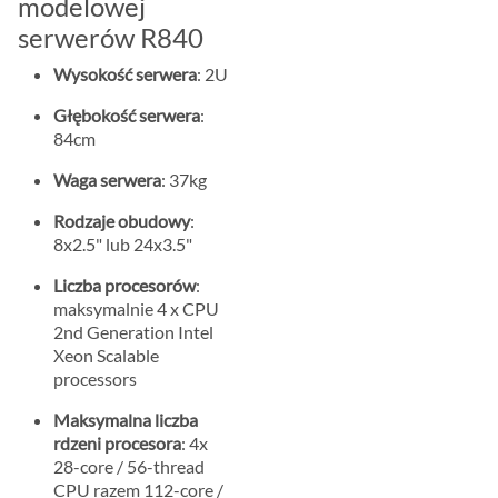
modelowej
serwerów R840
Wysokość serwera
: 2U
Głębokość serwera
:
84cm
Waga serwera
: 37kg
Rodzaje obudowy
:
8x2.5" lub 24x3.5"
Liczba procesorów
:
maksymalnie 4 x CPU
2nd Generation Intel
Xeon Scalable
processors
Maksymalna liczba
rdzeni procesora
: 4x
28-core / 56-thread
CPU razem 112-core /