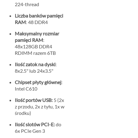
224-thread
Liczba banków pamięci
RAM
: 48 DDR4
Maksymalny rozmiar
pamięci RAM
:
48x128GB DDR4
RDIMM razem 6TB
Ilość zatok na dyski
:
8x2.5" lub 24x3.5"
Chipset płyty głównej
:
Intel C610
Ilość portów USB:
5 (2x
z przodu, 2x z tyłu, 1x w
środku)
Ilość slotów PCI-E:
do
6x PCIe Gen 3