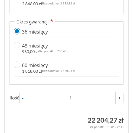
2 846,00 zł
2 313,82 zł
Okres gwarancji
36 miesięcy
48 miesięcy
960,00 zł
780,49 zł
60 miesięcy
1 818,00 zł
1 478,05 zł
Ilość
-
+
:
22 204,27 zł
18 052,25 zł