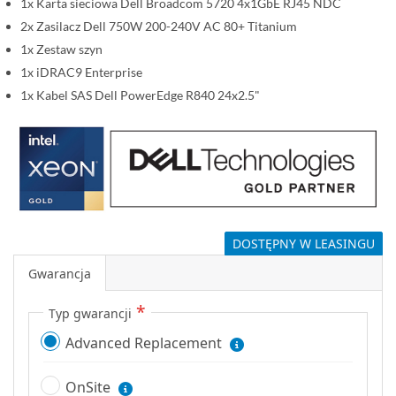
1x Karta sieciowa Dell Broadcom 5720 4x1GbE RJ45 NDC
2x Zasilacz Dell 750W 200-240V AC 80+ Titanium
1x Zestaw szyn
1x iDRAC9 Enterprise
1x Kabel SAS Dell PowerEdge R840 24x2.5"
DOSTĘPNY W LEASINGU
Gwarancja
Typ gwarancji
Advanced Replacement
OnSite