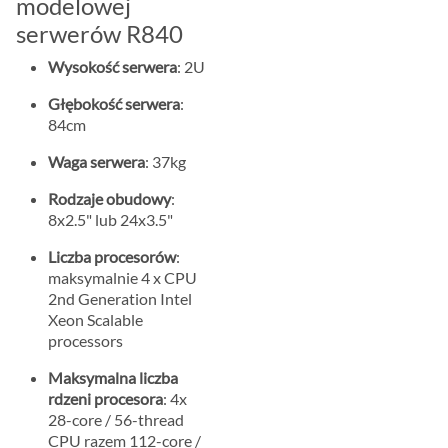
modelowej
serwerów R840
Wysokość serwera
: 2U
Głębokość serwera
:
84cm
Waga serwera
: 37kg
Rodzaje obudowy
:
8x2.5" lub 24x3.5"
Liczba procesorów
:
maksymalnie 4 x CPU
2nd Generation Intel
Xeon Scalable
processors
Maksymalna liczba
rdzeni procesora
: 4x
28-core / 56-thread
CPU razem 112-core /