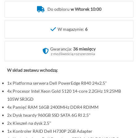
o
Do odbioru
w Wtorek 10:00
c
z
ą
W magazynie:
6
t
e
k
Gwarancja:
36 miesięcy
g
z możliwością rozszerzenia
a
l
W skład zestawu wchodzą:
e
1x Platforma serwera Dell PowerEdge R840 24x2.5"
r
i
4x Procesor Intel Xeon Gold 5120 14-core 2.2GHz 19.25MB
i
105W SR3GD
4x Pamięć RAM 16GB 2400MHz DDR4 RDIMM
2x Dysk twardy 960GB SSD SATA 6G RI 2.5"
2x Kieszeń na dysk 2.5"
1x Kontroler RAID Dell H730P 2GB Adapter