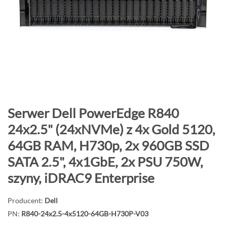
o
n
i
e
c
g
a
l
e
P
Serwer Dell PowerEdge R840
r
r
24x2.5" (24xNVMe) z 4x Gold 5120,
i
z
64GB RAM, H730p, 2x 960GB SSD
i
e
j
SATA 2.5", 4x1GbE, 2x PSU 750W,
d
szyny, iDRAC9 Enterprise
ź
n
Producent:
Dell
a
PN:
R840-24x2.5-4x5120-64GB-H730P-V03
p