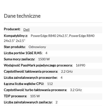
Dane techniczne
W
Dell
i
PowerEdge R840 24x2.5", PowerEdge R840
ę
24x2.5" 2x2.5"
c
Odnowiony
e
4
j
i
1500 W
n
16990
f
2.2 GHz
o
4
r
m
112
a
3.2 GHz
c
105 W
j
2
i