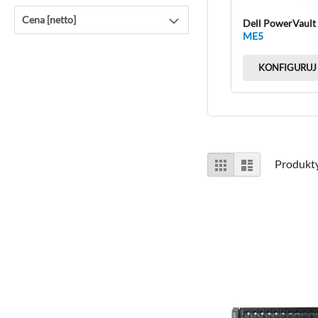
Cena [netto]
Dell PowerVault
ME5
KONFIGURUJ
Zobacz
Siatka
Lista
Produkt
jako