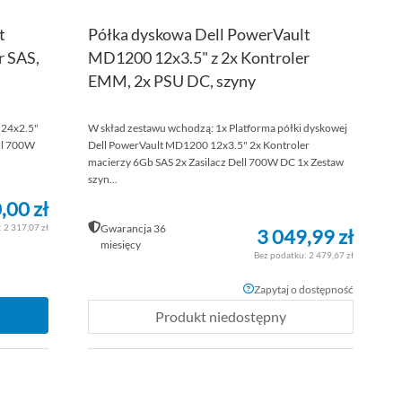
t
Półka dyskowa Dell PowerVault
r SAS,
MD1200 12x3.5" z 2x Kontroler
EMM, 2x PSU DC, szyny
 24x2.5"
W skład zestawu wchodzą: 1x Platforma półki dyskowej
ell 700W
Dell PowerVault MD1200 12x3.5" 2x Kontroler
macierzy 6Gb SAS 2x Zasilacz Dell 700W DC 1x Zestaw
szyn...
,00 zł
2 317,07 zł
Gwarancja 36
3 049,99 zł
miesięcy
2 479,67 zł
Zapytaj o dostępność
Produkt niedostępny
DODAJ
DOD