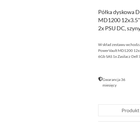
Półka dyskowa D
MD1200 12x3.5" 
2x PSU DC, szyn
W skład zestawu wchodzą:
PowerVault MD1200 12x3.
6Gb SAS 1x Zasilacz Dell
Gwarancja 36
miesięcy
Produkt