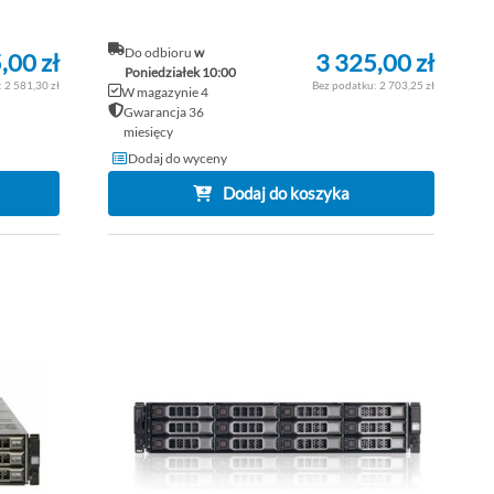
Do odbioru
w
,00 zł
3 325,00 zł
Poniedziałek 10:00
2 581,30 zł
2 703,25 zł
W magazynie 4
Gwarancja 36
miesięcy
Dodaj do wyceny
Dodaj do koszyka
DODAJ
DOD
DO
PORÓWNAJ
DO
POR
LISTY
LISTY
ŻYCZEŃ
ŻYCZ