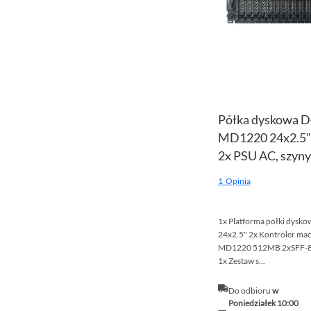
Półka dyskowa D
MD1220 24x2.5" 
2x PSU AC, szyny
1
Opinia
1x Platforma półki dysk
24x2.5" 2x Kontroler mac
MD1220 512MB 2xSFF-808
1x Zestaw s...
Do odbioru
w
Poniedziałek 10:00