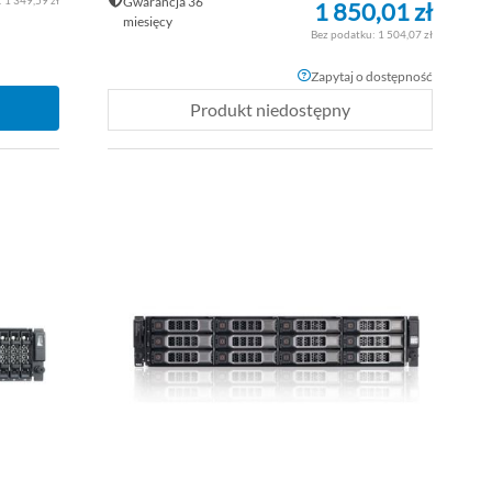
Gwarancja 36
1 850,01 zł
miesięcy
1 504,07 zł
Zapytaj o dostępność
Produkt niedostępny
DODAJ
DOD
DO
PORÓWNAJ
DO
POR
LISTY
LISTY
ŻYCZEŃ
ŻYCZ