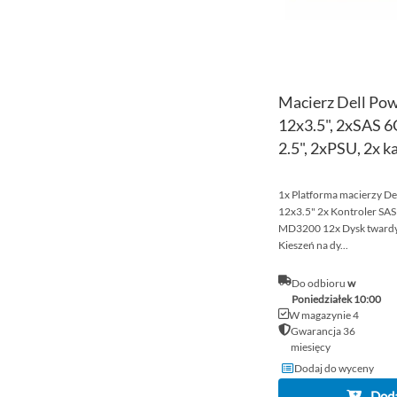
Macierz Dell P
12x3.5", 2xSAS 
2.5", 2xPSU, 2x k
1x Platforma macierzy D
12x3.5" 2x Kontroler SAS
MD3200 12x Dysk twardy 
Kieszeń na dy...
Do odbioru
w
Poniedziałek 10:00
W magazynie 4
Gwarancja 36
miesięcy
Dodaj do wyceny
Doda