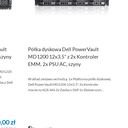
ult
Półka dyskowa Dell PowerVault
szyny
MD1200 12x3.5" z 2x Kontroler
EMM, 2x PSU AC, szyny
t MD1220
t
W skład zestawu wchodzą: 1x Platforma półki dyskowej
acz Dell
Dell PowerVault MD1200 12x3.5" 2x Kontroler
macierzy 6Gb SAS 2x Zasilacz Dell 1x Zestaw szyn...
,00 zł
1 349,59 zł