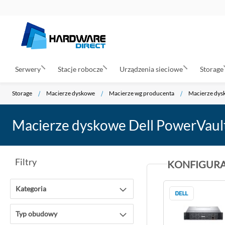
Serwery
Stacje robocze
Urządzenia sieciowe
Storage
Storage
Macierze dyskowe
Macierze wg producenta
Macierze dys
Macierze dyskowe Dell PowerVaul
Filtry
KONFIGUR
Kategoria
Typ obudowy