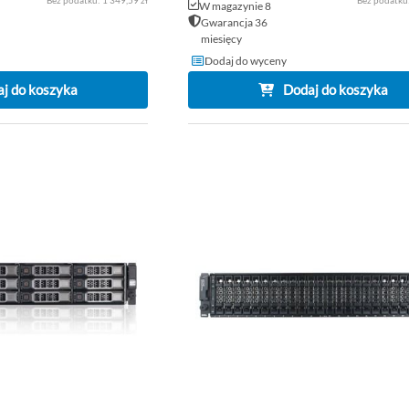
W magazynie 8
Gwarancja 36
miesięcy
Dodaj do wyceny
j do koszyka
Dodaj do koszyka
DODAJ
DO
PORÓWNAJ
LISTY
ŻYCZEŃ