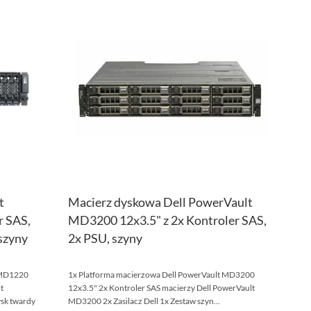
DO
PORÓWNAJ
DO
POR
LISTY
LISTY
ŻYCZEŃ
ŻYCZ
t
Macierz dyskowa Dell PowerVault
r SAS,
MD3200 12x3.5" z 2x Kontroler SAS,
 szyny
2x PSU, szyny
t MD1220
1x Platforma macierzowa Dell PowerVault MD3200
t
12x3.5" 2x Kontroler SAS macierzy Dell PowerVault
sk twardy
MD3200 2x Zasilacz Dell 1x Zestaw szyn...