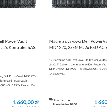
ell PowerVault
Macierz dyskowa Dell PowerVa
z 2x Kontroler SAS,
MD1220, 2xEMM, 2x PSU AC, 
1x Platforma półki dyskowej Dell PowerVaul
24x2.5" 2x Kontroler macierzy Dell PowerVaul
MD1220 512MB 2xSFF-8088 6Gb SAS 2x Zasil
1x Zestaw s...
owej Dell PowerVault MD1220
ierzy Dell PowerVault
8 6Gb SAS 2x Zasilacz Dell
Do odbioru
w
1 660,00 zł
1 660
Poniedziałek 10:00
1 349,59 zł