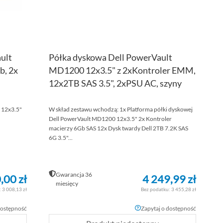
ult
Półka dyskowa Dell PowerVault
b, 2x
MD1200 12x3.5" z 2xKontroler EMM,
12x2TB SAS 3.5", 2xPSU AC, szyny
 12x3.5"
W skład zestawu wchodzą: 1x Platforma półki dyskowej
Dell PowerVault MD1200 12x3.5" 2x Kontroler
macierzy 6Gb SAS 12x Dysk twardy Dell 2TB 7.2K SAS
6G 3.5"...
Gwarancja 36
,00 zł
4 249,99 zł
miesięcy
3 008,13 zł
3 455,28 zł
dostępność
Zapytaj o dostępność