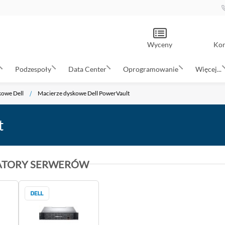
Wyceny
Kon
Podzespoły
Data Center
Oprogramowanie
Więcej...
kowe Dell
Macierze dyskowe Dell PowerVault
t
ATORY SERWERÓW