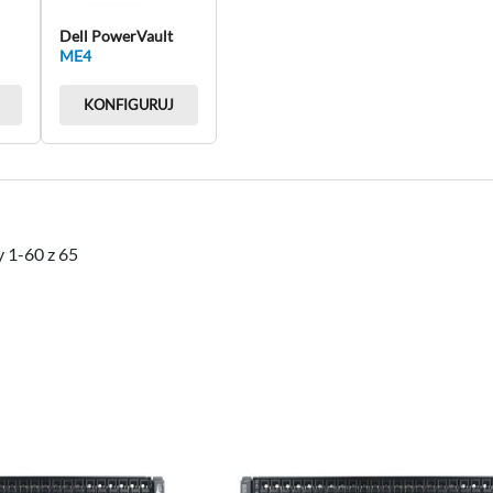
Dell PowerVault
ME4
KONFIGURUJ
y
1
-
60
z
65
DODAJ
DO
PORÓWNAJ
LISTY
ŻYCZEŃ