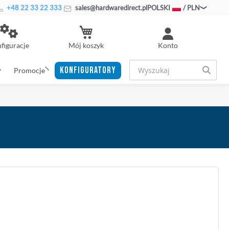
+48 22 33 22 333
sales@hardwaredirect.pl
POLSKI
/ PLN
Mój koszyk
figuracje
Konto
KONFIGURATORY
Promocje