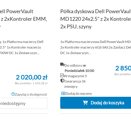
ell PowerVault
Półka dyskowa Dell PowerVaul
z 2xKontroler EMM,
MD1220 24x2.5" z 2x Kontrole
y
2x PSU, szyny
 1x Platforma macierzy Dell
1x Platforma macierzowa Dell PowerVault MD
5" 1x Kontroler macierzy
2x Kontroler macierzy 6Gb SAS 2x Zasilacz D
 700W DC 1x Zestaw szyn...
DC 1x Zestaw szyn...
Do odbioru
w
2 850
Poniedziałek 10:00
2 020,00 zł
W magazynie 5
Gwarancja 36
1 642,28 zł
miesięcy
Dodaj do wyceny
Zapytaj o dostępność
Dodaj do koszyka
 niedostępny
DODAJ