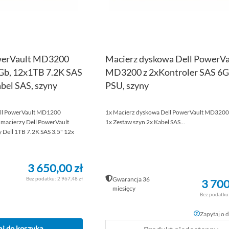
owerVault MD3200
Macierz dyskowa Dell PowerVa
6Gb, 12x1TB 7.2K SAS
MD3200 z 2xKontroler SAS 6G
abel SAS, szyny
PSU, szyny
ell PowerVault MD1200
1x Macierz dyskowa Dell PowerVault MD3200
 macierzy Dell PowerVault
1x Zestaw szyn 2x Kabel SAS...
Dell 1TB 7.2K SAS 3.5" 12x
3 650,00 zł
2 967,48 zł
Gwarancja 36
3 700
miesięcy
Zapytaj o 
j do koszyka