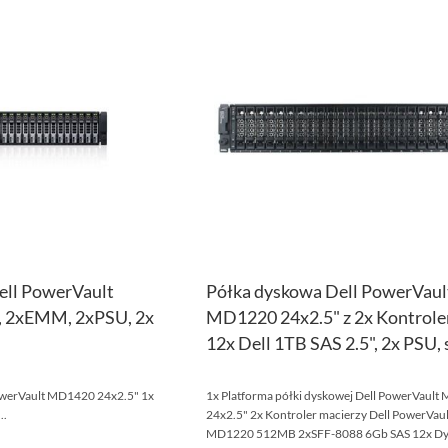
DO
PORÓWNAJ
LISTY
ŻYCZEŃ
ell PowerVault
Półka dyskowa Dell PowerVaul
, 2xEMM, 2xPSU, 2x
MD1220 24x2.5" z 2x Kontrole
12x Dell 1TB SAS 2.5", 2x PSU,
owerVault MD1420 24x2.5" 1x
1x Platforma półki dyskowej Dell PowerVaul
..
24x2.5" 2x Kontroler macierzy Dell PowerVaul
MD1220 512MB 2xSFF-8088 6Gb SAS 12x Dy