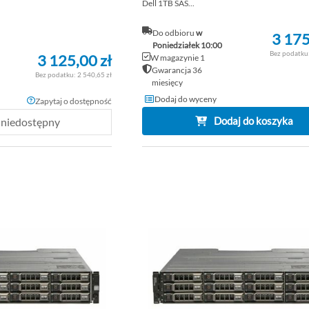
Dell 1TB SAS...
Do odbioru
w
3 175
Poniedziałek 10:00
3 125,00 zł
W magazynie 1
Gwarancja 36
2 540,65 zł
miesięcy
Dodaj do wyceny
Zapytaj o dostępność
Dodaj do koszyka
 niedostępny
DODAJ
DO
PORÓWNAJ
LISTY
ŻYCZEŃ