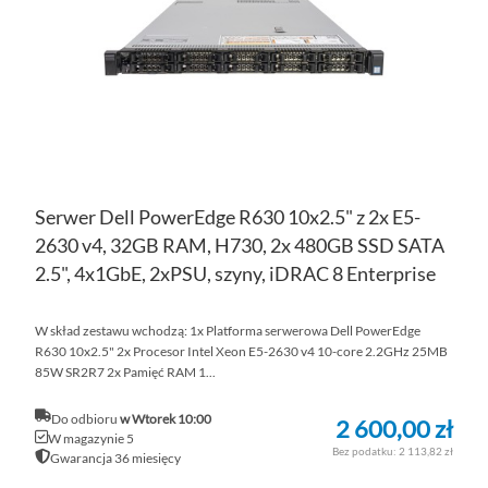
ŻY
Serwer Dell PowerEdge R630 10x2.5" z 2x E5-
2630 v4, 32GB RAM, H730, 2x 480GB SSD SATA
2.5", 4x1GbE, 2xPSU, szyny, iDRAC 8 Enterprise
W skład zestawu wchodzą: 1x Platforma serwerowa Dell PowerEdge
R630 10x2.5" 2x Procesor Intel Xeon E5-2630 v4 10-core 2.2GHz 25MB
85W SR2R7 2x Pamięć RAM 1...
Do odbioru
w Wtorek 10:00
2 600,00 zł
W magazynie 5
2 113,82 zł
Gwarancja 36 miesięcy