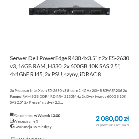
ŻY
Serwer Dell PowerEdge R430 4x3.5" z 2x E5-2630
v3, 16GB RAM, H330, 2x 600GB 10K SAS 2.5",
4x1GbE RJ45, 2x PSU, szyny, iDRAC 8
2x Procesor Intel Xeon E5-2630 v3 8-core 2.4GHz 20MB 85W SR206 2x
Pamięć RAM 8GB DDR4 RDIMM 2133MHz 2x Dysk twardy 600GB 10K
SAS 2.5" 2x Kieszeń na dysk 2.5...
Do odbioru
w Wtorek 10:00
2 080,00 zł
W magazynie 3
1 691,06 zł
Gwarancja 36 miesięcy
Dodaj do wyceny