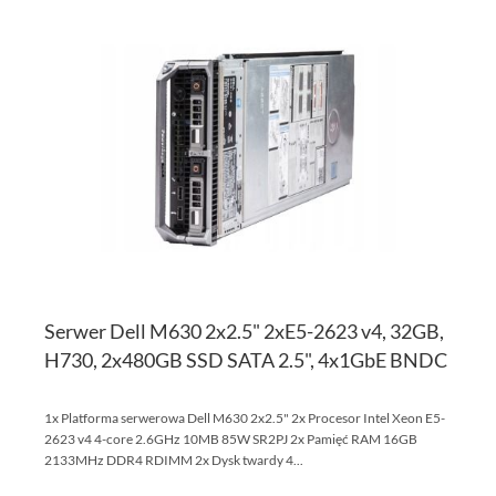
DO
D
PO
LI
ŻY
Serwer Dell M630 2x2.5" 2xE5-2623 v4, 32GB,
H730, 2x480GB SSD SATA 2.5", 4x1GbE BNDC
1x Platforma serwerowa Dell M630 2x2.5" 2x Procesor Intel Xeon E5-
2623 v4 4-core 2.6GHz 10MB 85W SR2PJ 2x Pamięć RAM 16GB
2133MHz DDR4 RDIMM 2x Dysk twardy 4...