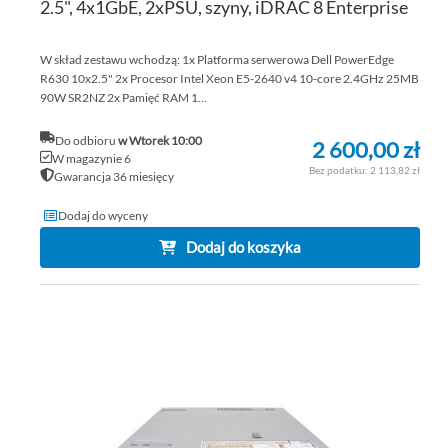
2.5", 4x1GbE, 2xPSU, szyny, iDRAC 8 Enterprise
W skład zestawu wchodzą: 1x Platforma serwerowa Dell PowerEdge
R630 10x2.5" 2x Procesor Intel Xeon E5-2640 v4 10-core 2.4GHz 25MB
90W SR2NZ 2x Pamięć RAM 1...
Do odbioru
w Wtorek 10:00
2 600,00 zł
W magazynie 6
2 113,82 zł
Gwarancja 36 miesięcy
Dodaj do wyceny
Dodaj do koszyka
DO
DO
PO
LIS
ŻY