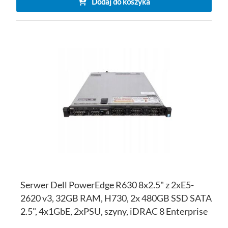
Dodaj do koszyka
DO
D
PO
LI
ŻY
Serwer Dell PowerEdge R630 8x2.5" z 2xE5-
2620 v3, 32GB RAM, H730, 2x 480GB SSD SATA
2.5", 4x1GbE, 2xPSU, szyny, iDRAC 8 Enterprise