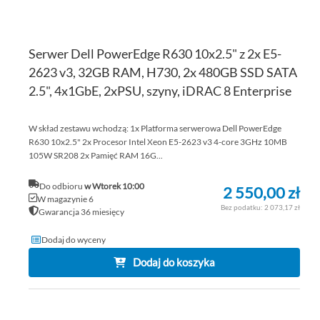
Serwer Dell PowerEdge R630 10x2.5" z 2x E5-
2623 v3, 32GB RAM, H730, 2x 480GB SSD SATA
2.5", 4x1GbE, 2xPSU, szyny, iDRAC 8 Enterprise
W skład zestawu wchodzą: 1x Platforma serwerowa Dell PowerEdge
R630 10x2.5" 2x Procesor Intel Xeon E5-2623 v3 4-core 3GHz 10MB
105W SR208 2x Pamięć RAM 16G...
Do odbioru
w Wtorek 10:00
2 550,00 zł
W magazynie 6
2 073,17 zł
Gwarancja 36 miesięcy
Dodaj do wyceny
Dodaj do koszyka
DO