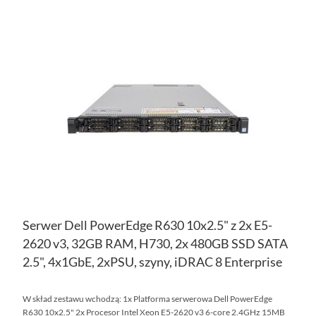
DO
DO
PO
LIS
ŻY
Serwer Dell PowerEdge R630 10x2.5" z 2x E5-
2620 v3, 32GB RAM, H730, 2x 480GB SSD SATA
2.5", 4x1GbE, 2xPSU, szyny, iDRAC 8 Enterprise
W skład zestawu wchodzą: 1x Platforma serwerowa Dell PowerEdge
R630 10x2.5" 2x Procesor Intel Xeon E5-2620 v3 6-core 2.4GHz 15MB