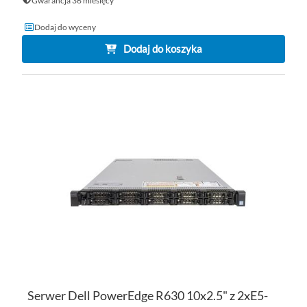
Gwarancja 36 miesięcy
Dodaj do wyceny
Dodaj do koszyka
DO
D
PO
LI
ŻY
Serwer Dell PowerEdge R630 10x2.5" z 2xE5-