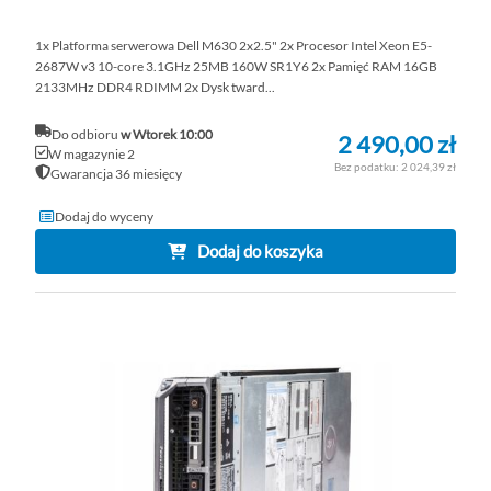
1x Platforma serwerowa Dell M630 2x2.5" 2x Procesor Intel Xeon E5-
2687W v3 10-core 3.1GHz 25MB 160W SR1Y6 2x Pamięć RAM 16GB
2133MHz DDR4 RDIMM 2x Dysk tward...
Do odbioru
w Wtorek 10:00
2 490,00 zł
W magazynie 2
2 024,39 zł
Gwarancja 36 miesięcy
Dodaj do wyceny
Dodaj do koszyka
DO
D
PO
LI
ŻY