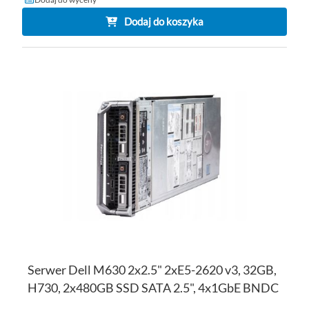
Dodaj do koszyka
DO
D
PO
LI
ŻY
Serwer Dell M630 2x2.5" 2xE5-2620 v3, 32GB,
H730, 2x480GB SSD SATA 2.5", 4x1GbE BNDC