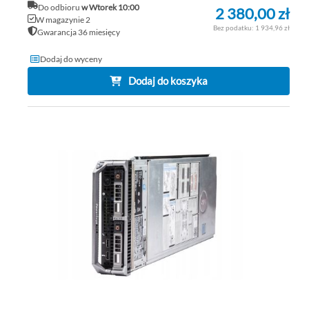
Do odbioru
w Wtorek 10:00
2 380,00 zł
W magazynie 2
1 934,96 zł
Gwarancja 36 miesięcy
Dodaj do wyceny
Dodaj do koszyka
DO
DO
PO
LIS
ŻY