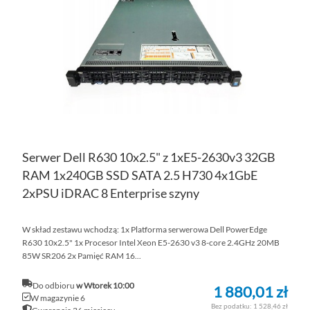
LIS
ŻY
Serwer Dell R630 10x2.5" z 1xE5-2630v3 32GB
RAM 1x240GB SSD SATA 2.5 H730 4x1GbE
2xPSU iDRAC 8 Enterprise szyny
W skład zestawu wchodzą: 1x Platforma serwerowa Dell PowerEdge
R630 10x2.5" 1x Procesor Intel Xeon E5-2630 v3 8-core 2.4GHz 20MB
85W SR206 2x Pamięć RAM 16...
Do odbioru
w Wtorek 10:00
1 880,01 zł
W magazynie 6
1 528,46 zł