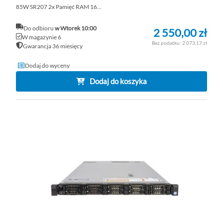
85W SR207 2x Pamięć RAM 16...
Do odbioru
w Wtorek 10:00
2 550,00 zł
W magazynie 6
2 073,17 zł
Gwarancja 36 miesięcy
Dodaj do wyceny
Dodaj do koszyka
DO
D
PO
LI
ŻY