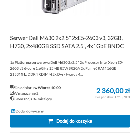
Serwer Dell M630 2x2.5" 2xE5-2603 v3, 32GB,
H730, 2x480GB SSD SATA 2.5", 4x1GbE BNDC
1x Platforma serwerowa Dell M630 2x2.5" 2x Procesor Intel Xeon E5-
2603 v3 6-core 1.6GHz 15MB 85W SR20A 2x Pamięć RAM 16GB
2133MHz DDR4 RDIMM 2x Dysk twardy 4...
Do odbioru
w Wtorek 10:00
2 360,00 zł
W magazynie 2
1 918,70 zł
Gwarancja 36 miesięcy
Dodaj do wyceny
Dodaj do koszyka