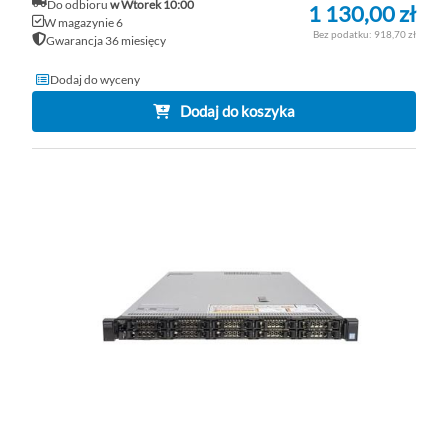
Do odbioru
w Wtorek 10:00
1 130,00 zł
W magazynie 6
918,70 zł
Gwarancja 36 miesięcy
Dodaj do wyceny
Dodaj do koszyka
DO
D
PO
LI
ŻY