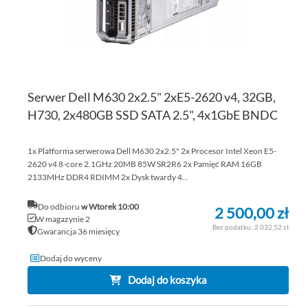
Serwer Dell M630 2x2.5" 2xE5-2620 v4, 32GB,
H730, 2x480GB SSD SATA 2.5", 4x1GbE BNDC
1x Platforma serwerowa Dell M630 2x2.5" 2x Procesor Intel Xeon E5-
2620 v4 8-core 2.1GHz 20MB 85W SR2R6 2x Pamięć RAM 16GB
2133MHz DDR4 RDIMM 2x Dysk twardy 4...
Do odbioru
w Wtorek 10:00
2 500,00 zł
W magazynie 2
2 032,52 zł
Gwarancja 36 miesięcy
Dodaj do wyceny
Dodaj do koszyka