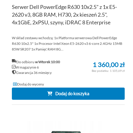
Serwer Dell PowerEdge R630 10x2.5" z 1x E5-
2620 v3, 8GB RAM, H730, 2x kieszeń 2.5",
4x1GbE, 2xPSU, szyny, iDRAC 8 Enterprise
W skład zestawu wchodzą: 1x Platforma serwerowa Dell PowerEdge
R630 10x2.5" 1x Procesor Intel Xeon E5-2620 v3 6-core 2.4GHz 15MB
85W SR207 1x Pamięć RAM 8G...
Do odbioru
w Wtorek 10:00
1 360,00 zł
W magazynie 6
1 105,69 zł
Gwarancja 36 miesięcy
Dodaj do wyceny
Dodaj do koszyka
DO
DO
PO