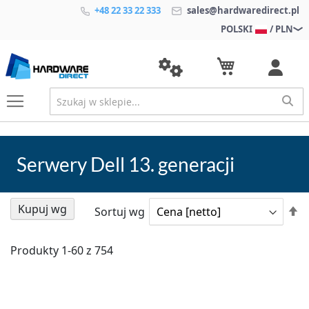
+48 22 33 22 333
sales@hardwaredirect.pl
POLSKI
/ PLN
Serwery Dell 13. generacji
Kupuj wg
U
Sortuj wg
k
m
Produkty
1
-
60
z
754