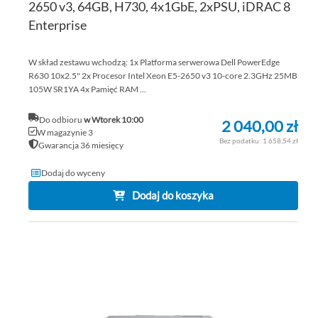
2650 v3, 64GB, H730, 4x1GbE, 2xPSU, iDRAC 8
Enterprise
W skład zestawu wchodzą: 1x Platforma serwerowa Dell PowerEdge
R630 10x2.5" 2x Procesor Intel Xeon E5-2650 v3 10-core 2.3GHz 25MB
105W SR1YA 4x Pamięć RAM ...
Do odbioru
w Wtorek 10:00
2 040,00 zł
W magazynie 3
1 658,54 zł
Gwarancja 36 miesięcy
Dodaj do wyceny
Dodaj do koszyka
DO
DO
PO
LIS