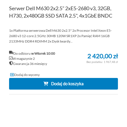
Serwer Dell M630 2x2.5" 2xE5-2680 v3, 32GB,
H730, 2x480GB SSD SATA 2.5", 4x1GbE BNDC
1x Platforma serwerowa Dell M630 2x2.5" 2x Procesor Intel Xeon E5-
2680 v3 12-core 2.5GHz 30MB 120W SR1XP 2x Pamięć RAM 16GB
2133MHz DDR4 RDIMM 2x Dysk twardy...
Do odbioru
w Wtorek 10:00
2 420,00 zł
W magazynie 2
1 967,48 zł
Gwarancja 36 miesięcy
Dodaj do wyceny
Dodaj do koszyka
DO
D
PO
LI