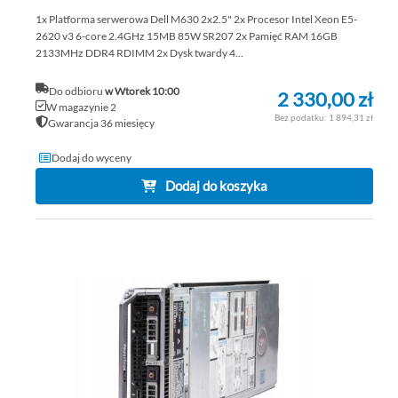
1x Platforma serwerowa Dell M630 2x2.5" 2x Procesor Intel Xeon E5-
2620 v3 6-core 2.4GHz 15MB 85W SR207 2x Pamięć RAM 16GB
2133MHz DDR4 RDIMM 2x Dysk twardy 4...
Do odbioru
w Wtorek 10:00
2 330,00 zł
W magazynie 2
1 894,31 zł
Gwarancja 36 miesięcy
Dodaj do wyceny
Dodaj do koszyka
DO
DO
PO
LIS
ŻY