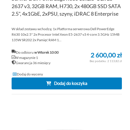
2637 v3, 32GB RAM, H730, 2x 480GB SSD SATA
2.5", 4x1GbE, 2xPSU, szyny, iDRAC 8 Enterprise
W skład zestawu wchodzą: 1x Platforma serwerowa Dell PowerEdge
R630 10x2.5" 2x Procesor Intel Xeon E5-2637 v3 4-core 3.5GHz 15MB
135W SR202 2x Pamięć RAM 1...
Do odbioru
w Wtorek 10:00
2 600,00 zł
W magazynie 1
2 113,82 zł
Gwarancja 36 miesięcy
Dodaj do wyceny
Dodaj do koszyka
DO
DO
PO
LIS