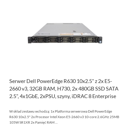
DO
PO
LIS
ŻY
Serwer Dell PowerEdge R630 10x2.5" z 2x E5-
2660 v3, 32GB RAM, H730, 2x 480GB SSD SATA
2.5", 4x1GbE, 2xPSU, szyny, iDRAC 8 Enterprise
W skład zestawu wchodzą: 1x Platforma serwerowa Dell PowerEdge
R630 10x2.5" 2x Procesor Intel Xeon E5-2660 v3 10-core 2.6GHz 25MB
105W SR1XR 2x Pamięć RAM ...