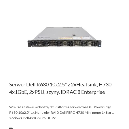
DO
DO
PO
LIS
ŻY
Serwer Dell R630 10x2.5" z 2xHeatsink, H730,
4x1GbE, 2xPSU, szyny, iDRAC 8 Enterprise
W skład zestawu wchodzą: 1x Platforma serwerowa Dell PowerEdge
R630 10x2.5" 1x Kontroler RAID Dell PERC H730 Mini mono 1x Karta
sieciowa Dell 4x1GbE rNDC 2x ...