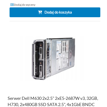
Dodaj do wyceny
Dodaj do koszyka
DO
DO
PO
LIS
ŻY
Serwer Dell M630 2x2.5" 2xE5-2687W v3, 32GB,
H730, 2x480GB SSD SATA 2.5", 4x1GbE BNDC