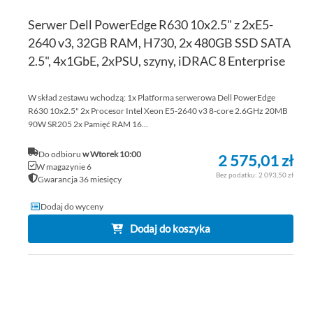
Serwer Dell PowerEdge R630 10x2.5" z 2xE5-
2640 v3, 32GB RAM, H730, 2x 480GB SSD SATA
2.5", 4x1GbE, 2xPSU, szyny, iDRAC 8 Enterprise
W skład zestawu wchodzą: 1x Platforma serwerowa Dell PowerEdge
R630 10x2.5" 2x Procesor Intel Xeon E5-2640 v3 8-core 2.6GHz 20MB
90W SR205 2x Pamięć RAM 16...
Do odbioru
w Wtorek 10:00
2 575,01 zł
W magazynie 6
2 093,50 zł
Gwarancja 36 miesięcy
Dodaj do wyceny
Dodaj do koszyka
DO
DO
PO