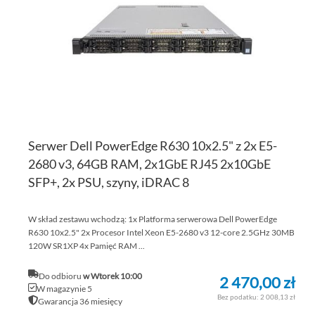
ŻY
Serwer Dell PowerEdge R630 10x2.5" z 2x E5-
2680 v3, 64GB RAM, 2x1GbE RJ45 2x10GbE
SFP+, 2x PSU, szyny, iDRAC 8
W skład zestawu wchodzą: 1x Platforma serwerowa Dell PowerEdge
R630 10x2.5" 2x Procesor Intel Xeon E5-2680 v3 12-core 2.5GHz 30MB
120W SR1XP 4x Pamięć RAM ...
Do odbioru
w Wtorek 10:00
2 470,00 zł
W magazynie 5
2 008,13 zł
Gwarancja 36 miesięcy