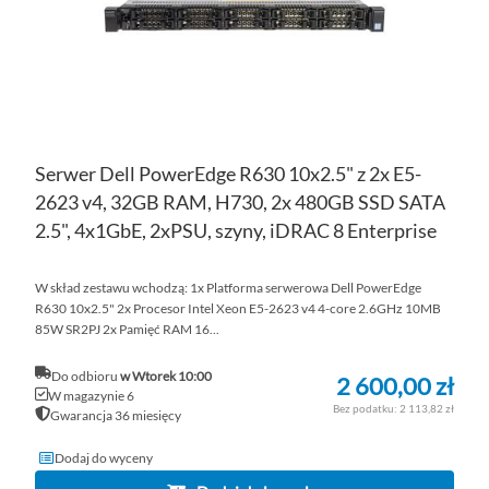
Serwer Dell PowerEdge R630 10x2.5" z 2x E5-
2623 v4, 32GB RAM, H730, 2x 480GB SSD SATA
2.5", 4x1GbE, 2xPSU, szyny, iDRAC 8 Enterprise
W skład zestawu wchodzą: 1x Platforma serwerowa Dell PowerEdge
R630 10x2.5" 2x Procesor Intel Xeon E5-2623 v4 4-core 2.6GHz 10MB
85W SR2PJ 2x Pamięć RAM 16...
Do odbioru
w Wtorek 10:00
2 600,00 zł
W magazynie 6
2 113,82 zł
Gwarancja 36 miesięcy
Dodaj do wyceny