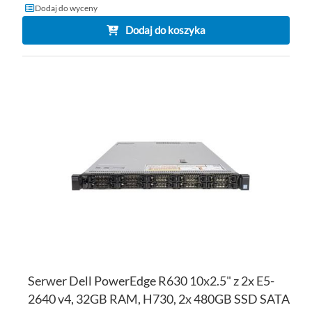
Dodaj do wyceny
Dodaj do koszyka
DO
D
PO
LI
ŻY
Serwer Dell PowerEdge R630 10x2.5" z 2x E5-
2640 v4, 32GB RAM, H730, 2x 480GB SSD SATA