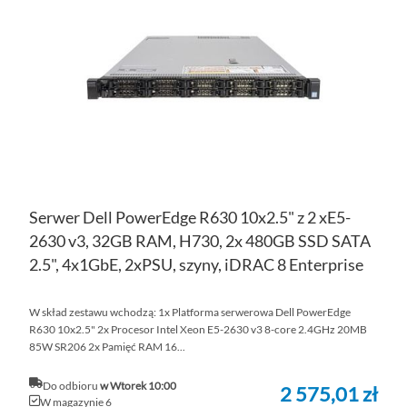
LIS
ŻY
Serwer Dell PowerEdge R630 10x2.5" z 2 xE5-
2630 v3, 32GB RAM, H730, 2x 480GB SSD SATA
2.5", 4x1GbE, 2xPSU, szyny, iDRAC 8 Enterprise
W skład zestawu wchodzą: 1x Platforma serwerowa Dell PowerEdge
R630 10x2.5" 2x Procesor Intel Xeon E5-2630 v3 8-core 2.4GHz 20MB
85W SR206 2x Pamięć RAM 16...
Do odbioru
w Wtorek 10:00
2 575,01 zł
W magazynie 6