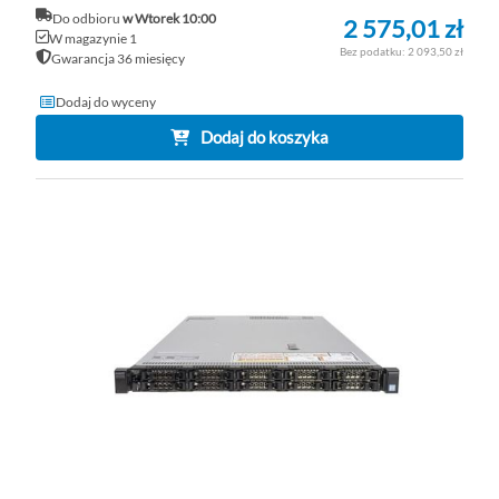
Do odbioru
w Wtorek 10:00
2 575,01 zł
W magazynie 1
2 093,50 zł
Gwarancja 36 miesięcy
Dodaj do wyceny
Dodaj do koszyka
DO
D
PO
LI
ŻY