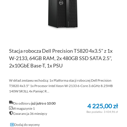
Stacja robocza Dell Precision T5820 4x3.5" z 1x
W-2133, 64GB RAM, 2x 480GB SSD SATA 2.5",
2x10GbE Base-T, 1x PSU
W skład zestawu wchodzą: 1x Platforma stacji roboczej Dell Precision
T5820 4x3.5" 1x Procesor Intel Xeon W-2133 6-Core 3.6GHz 8.25MB
140W SR3LL 4x Pamięć R...
Do odbioru
już jutro o 10:00
4 225,00 zł
W magazynie 1
3 434,96 zł
Gwarancja 36 miesięcy
Dodaj do wyceny