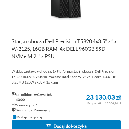
Stacja robocza Dell Precision T5820 4x3.5" z 1x
W-2125, 16GB RAM, 4x DELL 960GB SSD
NVMe M.2, 1x PSU,
W skład zestawu wchodzą: 1x Platforma stacji roboczej Dell Precision
T5820 4x3.5" NVMe 1x Procesor Intel Xeon W-2125 4-core 4.00GHz
8.25MB 120W SR3LM 1x Pami...
Do odbioru
w Czwartek
23 130,03 zł
10:00
18 804,90 zł
W magazynie 1
Gwarancja 36 miesięcy
Dodaj do wyceny
Dodaj do koszyka