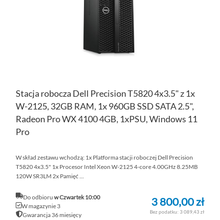
ŻY
Stacja robocza Dell Precision T5820 4x3.5" z 1x
W-2125, 32GB RAM, 1x 960GB SSD SATA 2.5",
Radeon Pro WX 4100 4GB, 1xPSU, Windows 11
Pro
W skład zestawu wchodzą: 1x Platforma stacji roboczej Dell Precision
T5820 4x3.5" 1x Procesor Intel Xeon W-2125 4-core 4.00GHz 8.25MB
120W SR3LM 2x Pamięć ...
Do odbioru
w Czwartek 10:00
3 800,00 zł
W magazynie 3
3 089,43 zł
Gwarancja 36 miesięcy