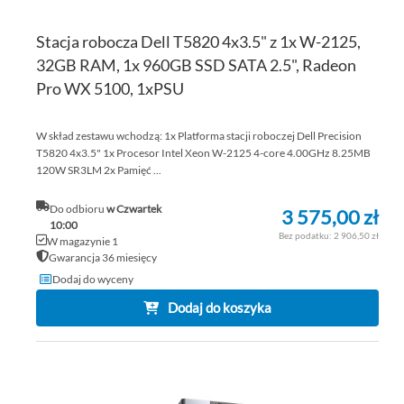
Stacja robocza Dell T5820 4x3.5" z 1x W-2125,
32GB RAM, 1x 960GB SSD SATA 2.5", Radeon
Pro WX 5100, 1xPSU
W skład zestawu wchodzą: 1x Platforma stacji roboczej Dell Precision
T5820 4x3.5" 1x Procesor Intel Xeon W-2125 4-core 4.00GHz 8.25MB
120W SR3LM 2x Pamięć ...
Do odbioru
w Czwartek
3 575,00 zł
10:00
2 906,50 zł
W magazynie 1
Gwarancja 36 miesięcy
Dodaj do wyceny
Dodaj do koszyka
DO
DO
PO