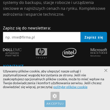
systemy do backupu, stacje robocze i urządzenia
sieciowe w najniższych cenach na rynku. Kompleksowe
wdrożenia i wsparcie techniczne.
Zapisz się do newslettera:
Zapisz się
KONTAKT
Używamy plików cookie, aby ulepszyć nasze usługi i
Za
zoptymalizować wygodę korzystania ze strony. Jeśli nie
+48 22 33 22 333
/
+48 535 333 133
zaakceptujesz opcjonalnych plików cookie, może to mieć wpływ na
Twoje doświadczenia i komfort użytkowania serwisu. Jeśli chcesz
dowiedzieć się więcej, przeczytaj
politykę plików cookie
sales@hardwaredirect.pl
/
support@hardwaredirect.pl
AKCEPTUJ
Salsy 2 / 02-823 Warszawa / Polska