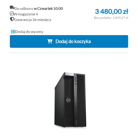
Do odbioru
w Czwartek 10:00
3 480,00 zł
W magazynie 4
2 829,27 zł
Gwarancja 36 miesięcy
Dodaj do wyceny
Dodaj do koszyka
DO
D
PO
LI
ŻY