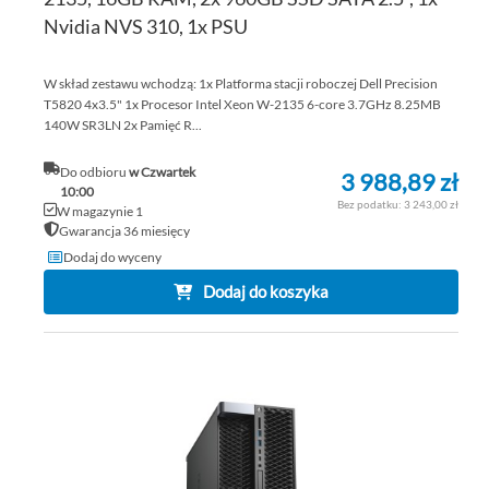
Nvidia NVS 310, 1x PSU
W skład zestawu wchodzą: 1x Platforma stacji roboczej Dell Precision
T5820 4x3.5" 1x Procesor Intel Xeon W-2135 6-core 3.7GHz 8.25MB
140W SR3LN 2x Pamięć R...
Do odbioru
w Czwartek
3 988,89 zł
10:00
3 243,00 zł
W magazynie 1
Gwarancja 36 miesięcy
Dodaj do wyceny
Dodaj do koszyka
DO
DO
PO
LIS
ŻY