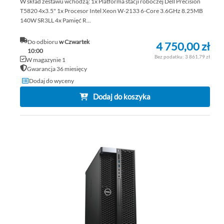
W skład zestawu wchodzą: 1x Platforma stacji roboczej Dell Precision
T5820 4x3.5" 1x Procesor Intel Xeon W-2133 6-Core 3.6GHz 8.25MB
140W SR3LL 4x Pamięć R...
Do odbioru
w Czwartek
4 750,00 zł
10:00
3 861,79 zł
W magazynie 1
Gwarancja 36 miesięcy
Dodaj do wyceny
Dodaj do koszyka
DO
DO
PO
LIS
ŻY