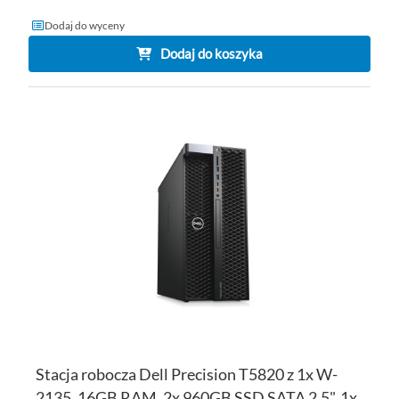
Dodaj do wyceny
Dodaj do koszyka
DO
D
PO
LI
ŻY
Stacja robocza Dell Precision T5820 z 1x W-
2135, 16GB RAM, 2x 960GB SSD SATA 2.5", 1x