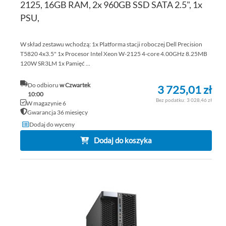
2125, 16GB RAM, 2x 960GB SSD SATA 2.5", 1x
PSU,
W skład zestawu wchodzą: 1x Platforma stacji roboczej Dell Precision
T5820 4x3.5" 1x Procesor Intel Xeon W-2125 4-core 4.00GHz 8.25MB
120W SR3LM 1x Pamięć ...
Do odbioru
w Czwartek
3 725,01 zł
10:00
3 028,46 zł
W magazynie 6
Gwarancja 36 miesięcy
Dodaj do wyceny
Dodaj do koszyka
DO
DO
PO
LIS