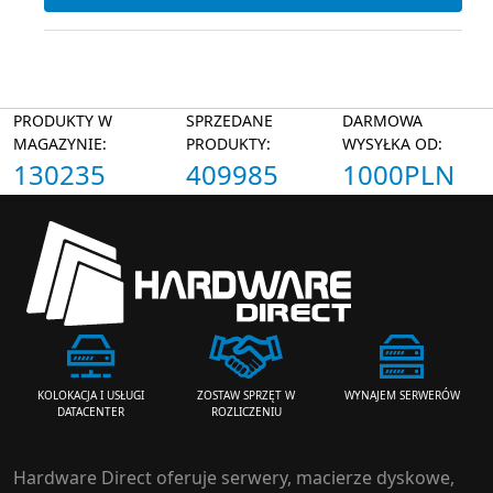
PRODUKTY W
SPRZEDANE
DARMOWA
MAGAZYNIE:
PRODUKTY:
WYSYŁKA OD:
130235
409985
1000PLN
ZOSTAW SPRZĘT W
WYNAJEM SERWERÓW
KOLOKACJA I USŁUGI
ROZLICZENIU
DATACENTER
Hardware Direct oferuje serwery, macierze dyskowe,