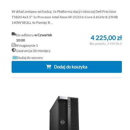
W skład zestawu wchodzą: 1x Platforma stacji roboczej Dell Precision
T5820 4x3.5" 1x Procesor Intel Xeon W-2133 6-Core 3.6GHz 8.25MB
140W SR3LL 4x Pamięć R...
Do odbioru
w Czwartek
4 225,00 zł
10:00
3 434,96 zł
W magazynie 1
Gwarancja 36 miesięcy
Dodaj do wyceny
Dodaj do koszyka
DO
DO
PO
LIS
ŻY