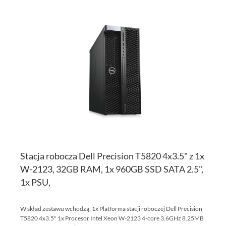
DO
D
PO
LI
ŻY
Stacja robocza Dell Precision T5820 4x3.5" z 1x
W-2123, 32GB RAM, 1x 960GB SSD SATA 2.5",
1x PSU,
W skład zestawu wchodzą: 1x Platforma stacji roboczej Dell Precision
T5820 4x3.5" 1x Procesor Intel Xeon W-2123 4-core 3.6GHz 8.25MB