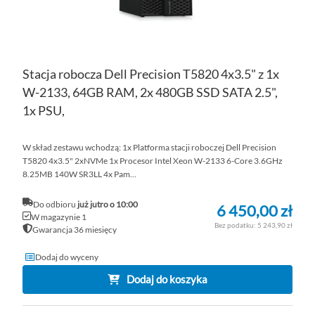
Stacja robocza Dell Precision T5820 4x3.5" z 1x
W-2133, 64GB RAM, 2x 480GB SSD SATA 2.5",
1x PSU,
W skład zestawu wchodzą: 1x Platforma stacji roboczej Dell Precision
T5820 4x3.5" 2xNVMe 1x Procesor Intel Xeon W-2133 6-Core 3.6GHz
8.25MB 140W SR3LL 4x Pam...
Do odbioru
już jutro o 10:00
6 450,00 zł
W magazynie 1
5 243,90 zł
Gwarancja 36 miesięcy
Dodaj do wyceny
Dodaj do koszyka