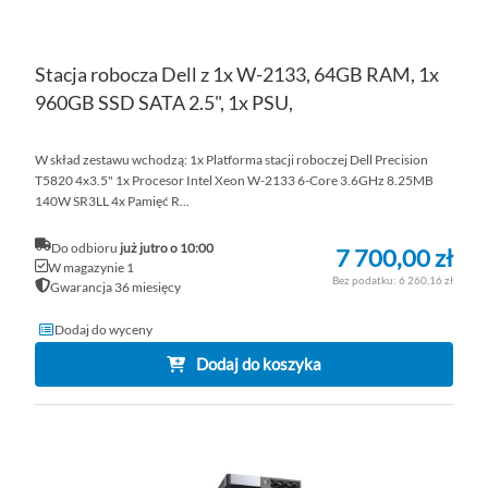
Stacja robocza Dell z 1x W-2133, 64GB RAM, 1x
960GB SSD SATA 2.5", 1x PSU,
W skład zestawu wchodzą: 1x Platforma stacji roboczej Dell Precision
T5820 4x3.5" 1x Procesor Intel Xeon W-2133 6-Core 3.6GHz 8.25MB
140W SR3LL 4x Pamięć R...
Do odbioru
już jutro o 10:00
7 700,00 zł
W magazynie 1
6 260,16 zł
Gwarancja 36 miesięcy
Dodaj do wyceny
Dodaj do koszyka
DO
D
PO