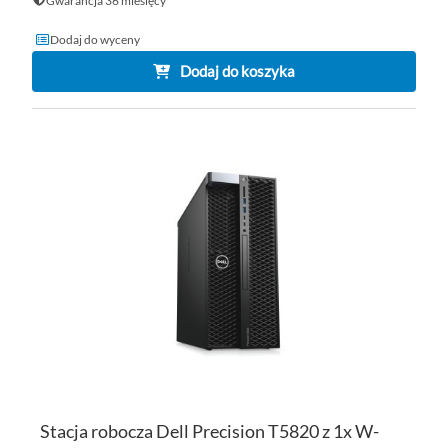
Gwarancja 36 miesięcy
Dodaj do wyceny
Dodaj do koszyka
DO
D
PO
LI
ŻY
Stacja robocza Dell Precision T5820 z 1x W-