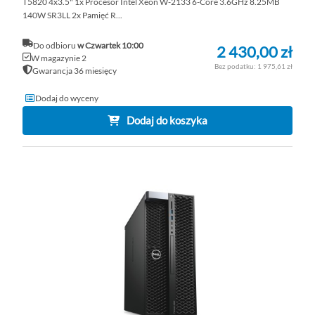
T5820 4x3.5" 1x Procesor Intel Xeon W-2133 6-Core 3.6GHz 8.25MB
140W SR3LL 2x Pamięć R...
Do odbioru
w Czwartek 10:00
2 430,00 zł
W magazynie 2
1 975,61 zł
Gwarancja 36 miesięcy
Dodaj do wyceny
Dodaj do koszyka
DO
D
PO
LI
ŻY