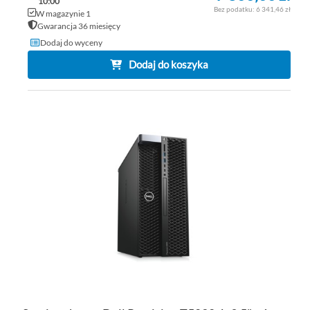
10:00
6 341,46 zł
W magazynie 1
Gwarancja 36 miesięcy
Dodaj do wyceny
Dodaj do koszyka
DO
DO
PO
LIS
ŻY