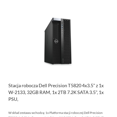
DO
DO
PO
LIS
ŻY
Stacja robocza Dell Precision T5820 4x3.5" z 1x
W-2133, 32GB RAM, 1x 2TB 7.2K SATA 3.5", 1x
PSU,
W skład zestawu wchodzą: 1x Platforma stacji roboczej Dell Precision