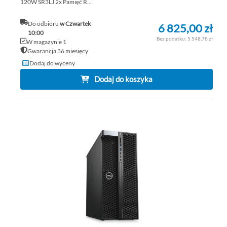
120W SR3LJ 2x Pamięć R...
Do odbioru
w Czwartek
6 825,00 zł
10:00
5 548,78 zł
W magazynie 1
Gwarancja 36 miesięcy
Dodaj do wyceny
Dodaj do koszyka
DO
DO
PO
LIS
ŻY