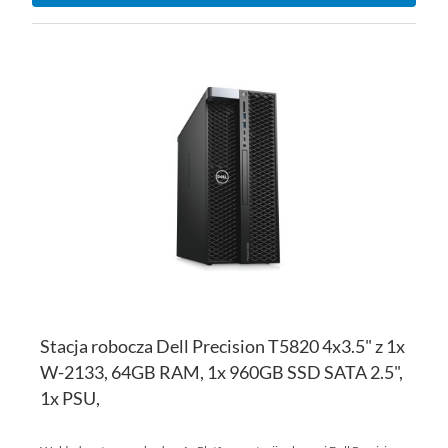
DO
D
PO
LI
ŻY
Stacja robocza Dell Precision T5820 4x3.5" z 1x
W-2133, 64GB RAM, 1x 960GB SSD SATA 2.5",
1x PSU,