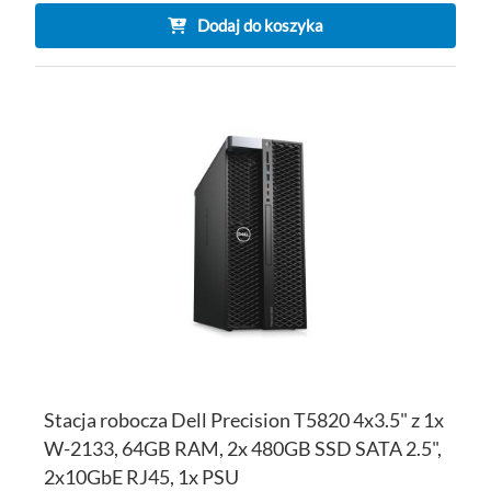
Dodaj do koszyka
DO
D
PO
LI
ŻY
Stacja robocza Dell Precision T5820 4x3.5" z 1x
W-2133, 64GB RAM, 2x 480GB SSD SATA 2.5",
2x10GbE RJ45, 1x PSU