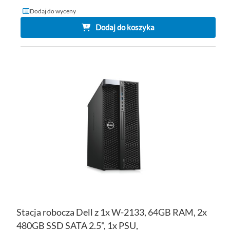
Dodaj do wyceny
Dodaj do koszyka
DO
DO
PO
LIS
ŻY
Stacja robocza Dell z 1x W-2133, 64GB RAM, 2x
480GB SSD SATA 2.5", 1x PSU,