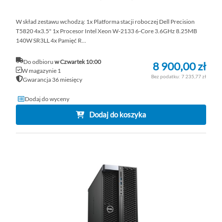
W skład zestawu wchodzą: 1x Platforma stacji roboczej Dell Precision
T5820 4x3.5" 1x Procesor Intel Xeon W-2133 6-Core 3.6GHz 8.25MB
140W SR3LL 4x Pamięć R...
Do odbioru
w Czwartek 10:00
8 900,00 zł
W magazynie 1
7 235,77 zł
Gwarancja 36 miesięcy
Dodaj do wyceny
Dodaj do koszyka
DO
D
PO
LI
ŻY