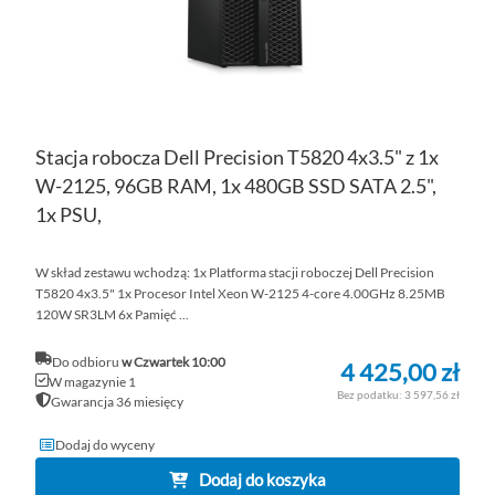
Stacja robocza Dell Precision T5820 4x3.5" z 1x
W-2125, 96GB RAM, 1x 480GB SSD SATA 2.5",
1x PSU,
W skład zestawu wchodzą: 1x Platforma stacji roboczej Dell Precision
T5820 4x3.5" 1x Procesor Intel Xeon W-2125 4-core 4.00GHz 8.25MB
120W SR3LM 6x Pamięć ...
Do odbioru
w Czwartek 10:00
4 425,00 zł
W magazynie 1
3 597,56 zł
Gwarancja 36 miesięcy
Dodaj do wyceny
Dodaj do koszyka