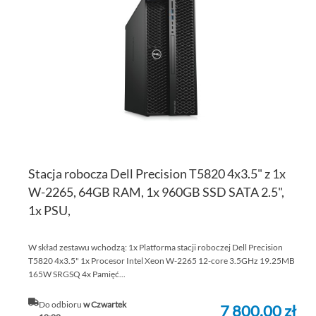
LI
ŻY
Stacja robocza Dell Precision T5820 4x3.5" z 1x
W-2265, 64GB RAM, 1x 960GB SSD SATA 2.5",
1x PSU,
W skład zestawu wchodzą: 1x Platforma stacji roboczej Dell Precision
T5820 4x3.5" 1x Procesor Intel Xeon W-2265 12-core 3.5GHz 19.25MB
165W SRGSQ 4x Pamięć...
Do odbioru
w Czwartek
7 800,00 zł