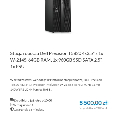
ŻY
Stacja robocza Dell Precision T5820 4x3.5" z 1x
W-2145, 64GB RAM, 1x 960GB SSD SATA 2.5",
1x PSU,
W skład zestawu wchodzą: 1x Platforma stacji roboczej Dell Precision
T5820 4x3.5" 1x Procesor Intel Xeon W-2145 8-core 3.7GHz 11MB
140W SR3LQ 4x Pamięć RAM...
Do odbioru
już jutro o 10:00
8 500,00 zł
W magazynie 1
6 910,57 zł
Gwarancja 36 miesięcy