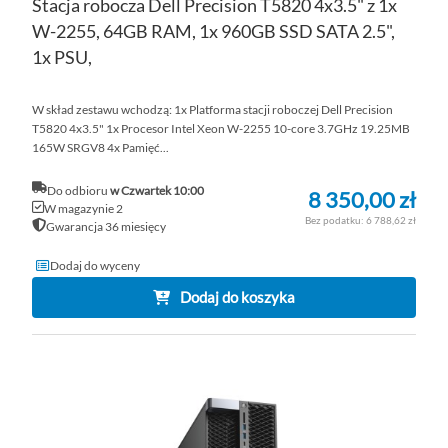
Stacja robocza Dell Precision T5820 4x3.5" z 1x
W-2255, 64GB RAM, 1x 960GB SSD SATA 2.5",
1x PSU,
W skład zestawu wchodzą: 1x Platforma stacji roboczej Dell Precision
T5820 4x3.5" 1x Procesor Intel Xeon W-2255 10-core 3.7GHz 19.25MB
165W SRGV8 4x Pamięć...
Do odbioru
w Czwartek 10:00
8 350,00 zł
W magazynie 2
6 788,62 zł
Gwarancja 36 miesięcy
Dodaj do wyceny
Dodaj do koszyka
DO
D
PO
LI