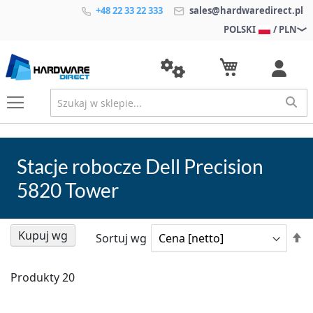
+48 22 33 22 333
sales@hardwaredirect.pl
POLSKI
/ PLN
Stacje robocze Dell Precision
5820 Tower
Kupuj wg
U
Sortuj wg
k
m
Produkty
20