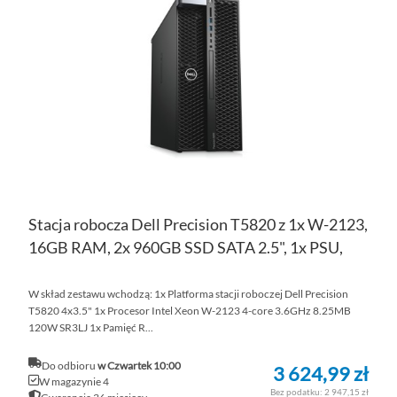
LIS
ŻY
Stacja robocza Dell Precision T5820 z 1x W-2123,
16GB RAM, 2x 960GB SSD SATA 2.5", 1x PSU,
W skład zestawu wchodzą: 1x Platforma stacji roboczej Dell Precision
T5820 4x3.5" 1x Procesor Intel Xeon W-2123 4-core 3.6GHz 8.25MB
120W SR3LJ 1x Pamięć R...
Do odbioru
w Czwartek 10:00
3 624,99 zł
W magazynie 4
2 947,15 zł