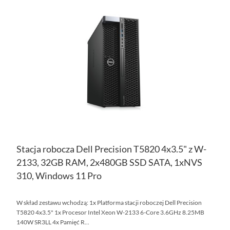
DO
DO
PO
LIS
ŻY
Stacja robocza Dell Precision T5820 4x3.5" z W-
2133, 32GB RAM, 2x480GB SSD SATA, 1xNVS
310, Windows 11 Pro
W skład zestawu wchodzą: 1x Platforma stacji roboczej Dell Precision
T5820 4x3.5" 1x Procesor Intel Xeon W-2133 6-Core 3.6GHz 8.25MB
140W SR3LL 4x Pamięć R...