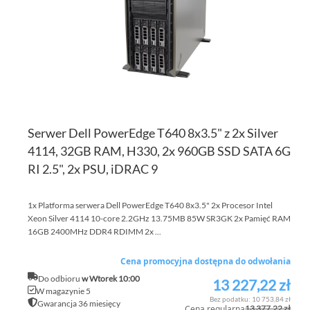
ŻY
Serwer Dell PowerEdge T640 8x3.5" z 2x Silver
4114, 32GB RAM, H330, 2x 960GB SSD SATA 6G
RI 2.5", 2x PSU, iDRAC 9
1x Platforma serwera Dell PowerEdge T640 8x3.5" 2x Procesor Intel
Xeon Silver 4114 10-core 2.2GHz 13.75MB 85W SR3GK 2x Pamięć RAM
16GB 2400MHz DDR4 RDIMM 2x ...
Cena promocyjna dostępna do odwołania
Do odbioru
w Wtorek 10:00
13 227,22 zł
Cena
W magazynie 5
promocyjna
10 753,84 zł
Gwarancja 36 miesięcy
Cena regularna
13 377,22 zł