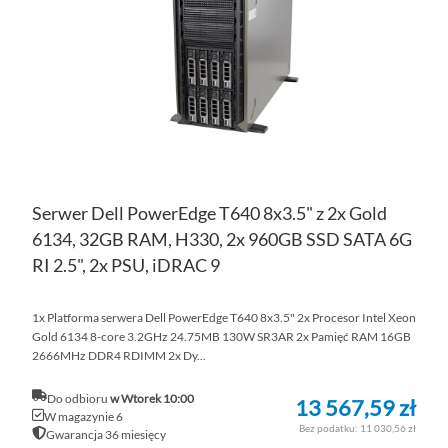
ŻY
Serwer Dell PowerEdge T640 8x3.5" z 2x Gold
6134, 32GB RAM, H330, 2x 960GB SSD SATA 6G
RI 2.5", 2x PSU, iDRAC 9
1x Platforma serwera Dell PowerEdge T640 8x3.5" 2x Procesor Intel Xeon
Gold 6134 8-core 3.2GHz 24.75MB 130W SR3AR 2x Pamięć RAM 16GB
2666MHz DDR4 RDIMM 2x Dy...
Do odbioru
w Wtorek 10:00
13 567,59 zł
W magazynie 6
11 030,56 zł
Gwarancja 36 miesięcy