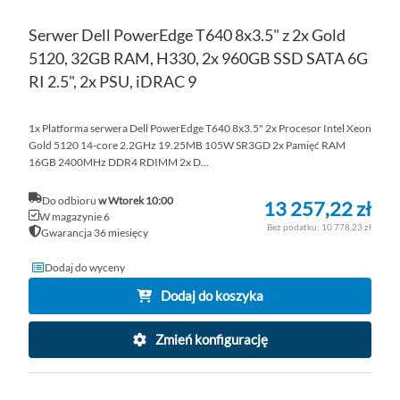
Serwer Dell PowerEdge T640 8x3.5" z 2x Gold
5120, 32GB RAM, H330, 2x 960GB SSD SATA 6G
RI 2.5", 2x PSU, iDRAC 9
1x Platforma serwera Dell PowerEdge T640 8x3.5" 2x Procesor Intel Xeon
Gold 5120 14-core 2.2GHz 19.25MB 105W SR3GD 2x Pamięć RAM
16GB 2400MHz DDR4 RDIMM 2x D...
Do odbioru
w Wtorek 10:00
13 257,22 zł
W magazynie 6
10 778,23 zł
Gwarancja 36 miesięcy
Dodaj do wyceny
Dodaj do koszyka
Zmień konfigurację