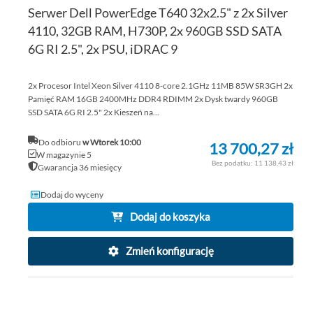
Serwer Dell PowerEdge T640 32x2.5" z 2x Silver
4110, 32GB RAM, H730P, 2x 960GB SSD SATA
6G RI 2.5", 2x PSU, iDRAC 9
2x Procesor Intel Xeon Silver 4110 8-core 2.1GHz 11MB 85W SR3GH 2x
Pamięć RAM 16GB 2400MHz DDR4 RDIMM 2x Dysk twardy 960GB
SSD SATA 6G RI 2.5" 2x Kieszeń na...
Do odbioru
w Wtorek 10:00
13 700,27 zł
W magazynie 5
11 138,43 zł
Gwarancja 36 miesięcy
Dodaj do wyceny
Dodaj do koszyka
Zmień konfigurację
DO