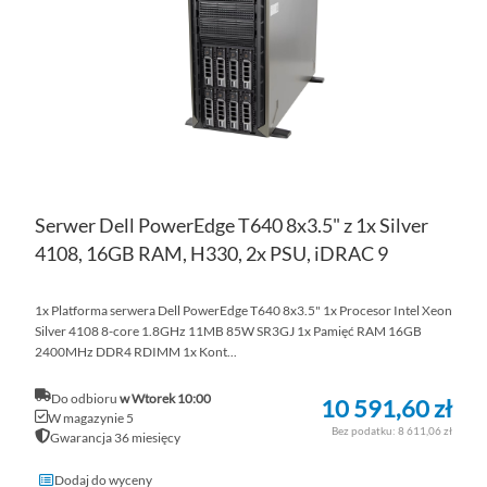
ŻY
Serwer Dell PowerEdge T640 8x3.5" z 1x Silver
4108, 16GB RAM, H330, 2x PSU, iDRAC 9
1x Platforma serwera Dell PowerEdge T640 8x3.5" 1x Procesor Intel Xeon
Silver 4108 8-core 1.8GHz 11MB 85W SR3GJ 1x Pamięć RAM 16GB
2400MHz DDR4 RDIMM 1x Kont...
Do odbioru
w Wtorek 10:00
10 591,60 zł
W magazynie 5
8 611,06 zł
Gwarancja 36 miesięcy
Dodaj do wyceny