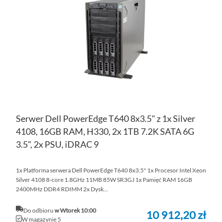
LIS
ŻY
Serwer Dell PowerEdge T640 8x3.5" z 1x Silver
4108, 16GB RAM, H330, 2x 1TB 7.2K SATA 6G
3.5", 2x PSU, iDRAC 9
1x Platforma serwera Dell PowerEdge T640 8x3.5" 1x Procesor Intel Xeon
Silver 4108 8-core 1.8GHz 11MB 85W SR3GJ 1x Pamięć RAM 16GB
2400MHz DDR4 RDIMM 2x Dysk...
Do odbioru
w Wtorek 10:00
10 912,20 zł
W magazynie 5