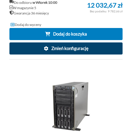
Do odbioru
w Wtorek 10:00
12 032,67 zł
W magazynie 5
9 782,66 zł
Gwarancja 36 miesięcy
Dodaj do wyceny
Dodaj do koszyka
Zmień konfigurację
DO
D
PO
LI
ŻY