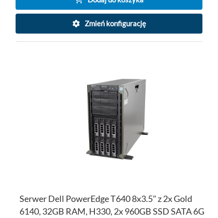
Zmień konfigurację
DO
D
PO
LI
ŻY
Serwer Dell PowerEdge T640 8x3.5" z 2x Gold
6140, 32GB RAM, H330, 2x 960GB SSD SATA 6G