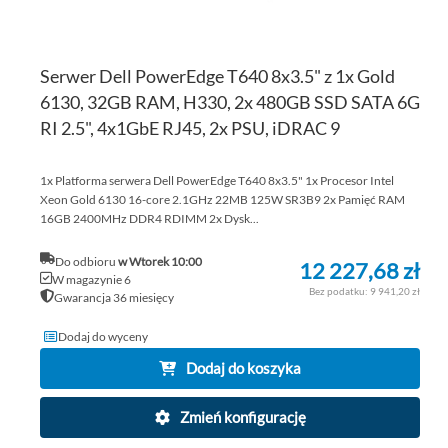
Serwer Dell PowerEdge T640 8x3.5" z 1x Gold
6130, 32GB RAM, H330, 2x 480GB SSD SATA 6G
RI 2.5", 4x1GbE RJ45, 2x PSU, iDRAC 9
1x Platforma serwera Dell PowerEdge T640 8x3.5" 1x Procesor Intel
Xeon Gold 6130 16-core 2.1GHz 22MB 125W SR3B9 2x Pamięć RAM
16GB 2400MHz DDR4 RDIMM 2x Dysk...
Do odbioru
w Wtorek 10:00
12 227,68 zł
W magazynie 6
9 941,20 zł
Gwarancja 36 miesięcy
Dodaj do wyceny
Dodaj do koszyka
Zmień konfigurację