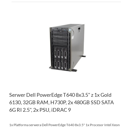
DO
DO
PO
LIS
ŻY
Serwer Dell PowerEdge T640 8x3.5" z 1x Gold
6130, 32GB RAM, H730P, 2x 480GB SSD SATA
6G RI 2.5", 2x PSU, iDRAC 9
1x Platforma serwera Dell PowerEdge T640 8x3.5" 1x Procesor Intel Xeon