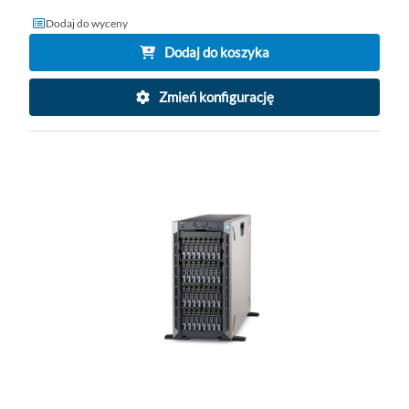
Dodaj do wyceny
Dodaj do koszyka
Zmień konfigurację
DO
D
PO
LI
ŻY