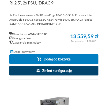
RI 2.5", 2x PSU, iDRAC 9
1x Platforma serwera Dell PowerEdge T640 8x3.5" 2x Procesor Intel
Xeon Gold 6140 18-core 2.3GHz 24.75MB 140W SR3AX 2x Pamięć
RAM 16GB 2666MHz DDR4 RDIMM 2x D...
Do odbioru
w Wtorek 10:00
13 559,59 zł
W magazynie 6
11 024,06 zł
Gwarancja 36 miesięcy
Dodaj do wyceny
Dodaj do koszyka
Zmień konfigurację
DO
DO
PO
LIS