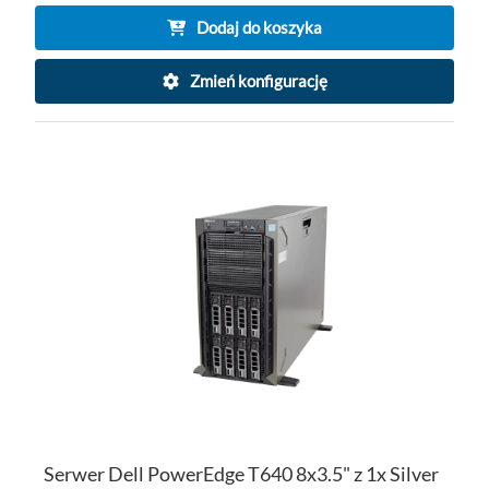
Dodaj do koszyka
Zmień konfigurację
DO
D
PO
LI
ŻY
Serwer Dell PowerEdge T640 8x3.5" z 1x Silver