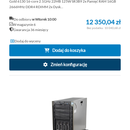
Gold 6130 16-core 2.1GHz 22MB 125W SR3B9 2x Pamięć RAM 16GB
2666MHz DDR4 RDIMM 2x Dysk...
Do odbioru
w Wtorek 10:00
12 350,04 zł
W magazynie 6
10 040,68 zł
Gwarancja 36 miesięcy
Dodaj do wyceny
Dodaj do koszyka
Zmień konfigurację
DO
D
PO
LI
ŻY