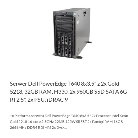
DO
PO
LIS
ŻY
Serwer Dell PowerEdge T640 8x3.5" z 2x Gold
5218, 32GB RAM, H330, 2x 960GB SSD SATA 6G
RI 2.5", 2x PSU, iDRAC 9
1x Platforma serwera Dell PowerEdge T640 8x3.5" 2x Procesor Intel Xeon
Gold 5218 16-core 2.3GHz 22MB 125W SRF8T 2x Pamięć RAM 16GB
2666MHz DDR4 RDIMM 2x Dysk...