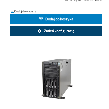
Dodaj do wyceny
Dodaj do koszyka
Zmień konfigurację
DO
DO
PO
LIS
ŻY