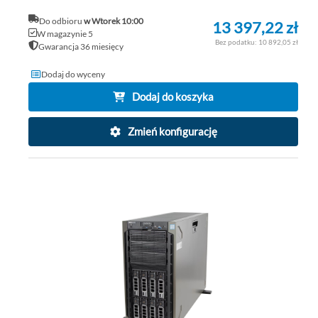
Do odbioru
w Wtorek 10:00
13 397,22 zł
W magazynie 5
10 892,05 zł
Gwarancja 36 miesięcy
Dodaj do wyceny
Dodaj do koszyka
Zmień konfigurację
DO
DO
PO
LIS
ŻY