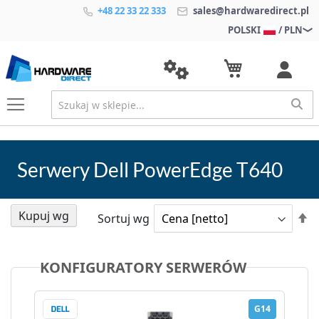
+48 22 33 22 333
sales@hardwaredirect.pl
POLSKI
/ PLN
Serwery Dell PowerEdge T640
Kupuj wg
U
Sortuj wg
k
m
KONFIGURATORY SERWERÓW
G14