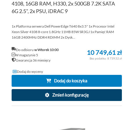
4108, 16GB RAM, H330, 2x 500GB 7.2K SATA
6G 2.5", 2x PSU, iDRAC 9
1x Platforma serwera Dell PowerEdge T640 8x3.5" 1x Procesor Intel
Xeon Silver 4108 8-core 1.8GHz 11MB 85W SR3GJ 1x Pamięć RAM
16GB 2400MHz DDR4 RDIMM 2x Dysk...
Do odbioru
w Wtorek 10:00
10 749,61 zł
W magazynie 5
8 739,52 zł
Gwarancja 36 miesięcy
Dodaj do wyceny
Dodaj do koszyka
Zmień konfigurację
DO
DO
PO