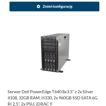
Zmień konfigurację
DO
DO
PO
LIS
ŻY
Serwer Dell PowerEdge T640 8x3.5" z 2x Silver
4108, 32GB RAM, H330, 2x 960GB SSD SATA 6G
RI 2.5", 2x PSU, iDRAC 9