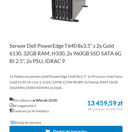
Serwer Dell PowerEdge T640 8x3.5" z 2x Gold
6130, 32GB RAM, H330, 2x 960GB SSD SATA 6G
RI 2.5", 2x PSU, iDRAC 9
1x Platforma serwera Dell PowerEdge T640 8x3.5" 2x Procesor Intel Xeon
Gold 6130 16-core 2.1GHz 22MB 125W SR3B9 2x Pamięć RAM 16GB
2666MHz DDR4 RDIMM 2x Dysk...
Do odbioru
w Wtorek 10:00
13 459,59 zł
W magazynie 6
10 942,76 zł
Gwarancja 36 miesięcy
Dodaj do wyceny
Dodaj do koszyka