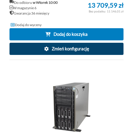
Do odbioru
w Wtorek 10:00
13 709,59 zł
W magazynie 6
11 146,01 zł
Gwarancja 36 miesięcy
Dodaj do wyceny
Dodaj do koszyka
Zmień konfigurację
DO
D
PO
LI
ŻY