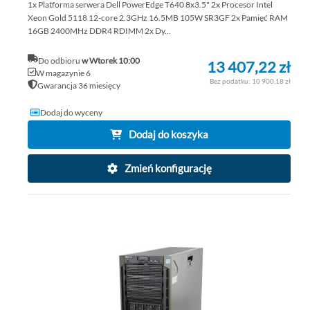
1x Platforma serwera Dell PowerEdge T640 8x3.5" 2x Procesor Intel
Xeon Gold 5118 12-core 2.3GHz 16.5MB 105W SR3GF 2x Pamięć RAM
16GB 2400MHz DDR4 RDIMM 2x Dy...
Do odbioru
w Wtorek 10:00
13 407,22 zł
W magazynie 6
10 900,18 zł
Gwarancja 36 miesięcy
Dodaj do wyceny
Dodaj do koszyka
Zmień konfigurację
DO
DO
PO
LIS
ŻY