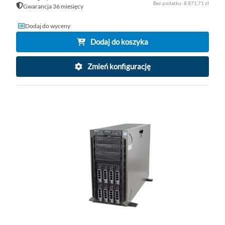
8 871,71 zł
Gwarancja 36 miesięcy
Dodaj do wyceny
Dodaj do koszyka
Zmień konfigurację
DO
D
PO
LI
ŻY