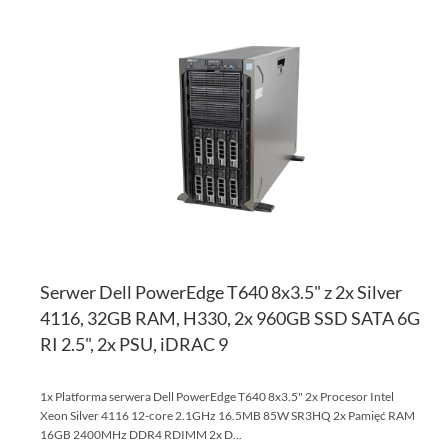
DO
D
PO
LI
ŻY
Serwer Dell PowerEdge T640 8x3.5" z 2x Silver
4116, 32GB RAM, H330, 2x 960GB SSD SATA 6G
RI 2.5", 2x PSU, iDRAC 9
1x Platforma serwera Dell PowerEdge T640 8x3.5" 2x Procesor Intel
Xeon Silver 4116 12-core 2.1GHz 16.5MB 85W SR3HQ 2x Pamięć RAM
16GB 2400MHz DDR4 RDIMM 2x D...