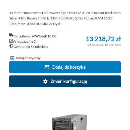
1x Platforma serwera Dell PowerEdge T640 8x3.5" 2x Procesor Intel Xeon
Silver 4108 8-core 1.8GHz 11MB 85W SR3GJ 2x Pamięć RAM 16GB
2400MHz DDR4 RDIMM 2x Dysk...
Do odbioru
w Wtorek 10:00
13 218,72 zł
W magazynie 5
10 746,93 zł
Gwarancja 36 miesięcy
Dodaj do wyceny
Dodaj do koszyka
Zmień konfigurację
DO
D
PO
LI