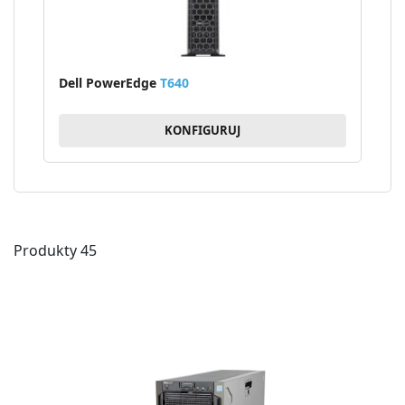
Dell PowerEdge
T640
KONFIGURUJ
Produkty
45
DO
DO
PO
LIS