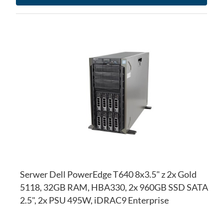
DO
D
PO
LI
ŻY
Serwer Dell PowerEdge T640 8x3.5" z 2x Gold
5118, 32GB RAM, HBA330, 2x 960GB SSD SATA
2.5", 2x PSU 495W, iDRAC9 Enterprise