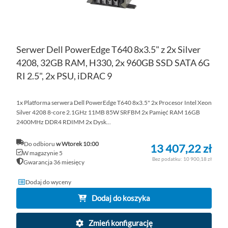
Serwer Dell PowerEdge T640 8x3.5" z 2x Silver
4208, 32GB RAM, H330, 2x 960GB SSD SATA 6G
RI 2.5", 2x PSU, iDRAC 9
1x Platforma serwera Dell PowerEdge T640 8x3.5" 2x Procesor Intel Xeon
Silver 4208 8-core 2.1GHz 11MB 85W SRFBM 2x Pamięć RAM 16GB
2400MHz DDR4 RDIMM 2x Dysk...
Do odbioru
w Wtorek 10:00
13 407,22 zł
W magazynie 5
10 900,18 zł
Gwarancja 36 miesięcy
Dodaj do wyceny
Dodaj do koszyka
Zmień konfigurację