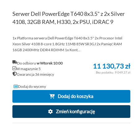
Serwer Dell PowerEdge T640 8x3.5" z 2x Silver
4108, 32GB RAM, H330, 2x PSU, iDRAC 9
1x Platforma serwera Dell PowerEdge T640 8x3.5" 2x Procesor Intel
Xeon Silver 4108 8-core 1.8GHz 11MB 85W SR3GJ 2x Pamięć RAM
16GB 2400MHz DDR4 RDIMM 1x Kont...
Do odbioru
w Wtorek 10:00
11 130,73 zł
W magazynie 5
9 049,37 zł
Gwarancja 36 miesięcy
Dodaj do wyceny
Dodaj do koszyka
Zmień konfigurację
DO