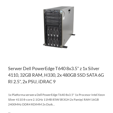
DO
PO
LIS
ŻY
Serwer Dell PowerEdge T640 8x3.5" z 1x Silver
4110, 32GB RAM, H330, 2x 480GB SSD SATA 6G
RI 2.5", 2x PSU, iDRAC 9
1x Platforma serwera Dell PowerEdge T640 8x3.5" 1x Procesor Intel Xeon
Silver 4110 8-core 2.1GHz 11MB 85W SR3GH 2x Pamięć RAM 16GB
2400MHz DDR4 RDIMM 2x Dysk...