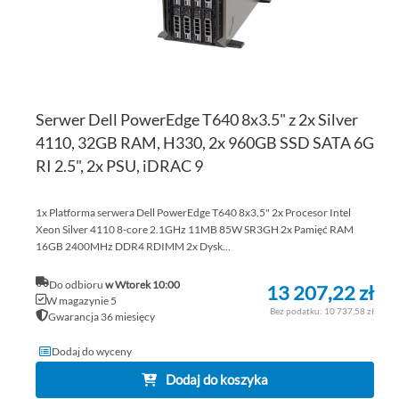
Serwer Dell PowerEdge T640 8x3.5" z 2x Silver
4110, 32GB RAM, H330, 2x 960GB SSD SATA 6G
RI 2.5", 2x PSU, iDRAC 9
1x Platforma serwera Dell PowerEdge T640 8x3.5" 2x Procesor Intel
Xeon Silver 4110 8-core 2.1GHz 11MB 85W SR3GH 2x Pamięć RAM
16GB 2400MHz DDR4 RDIMM 2x Dysk...
Do odbioru
w Wtorek 10:00
13 207,22 zł
W magazynie 5
10 737,58 zł
Gwarancja 36 miesięcy
Dodaj do wyceny
Dodaj do koszyka