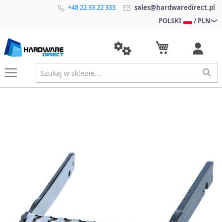
+48 22 33 22 333
sales@hardwaredirect.pl
POLSKI
/ PLN
P
r
z
e
j
d
ź
n
a
k