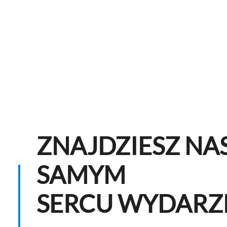
części.
wydajności i bu
ZNAJDZIESZ NA
SAMYM
SERCU WYDARZ