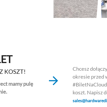
LET
Chcesz dołączy
SZ KOSZT!
okresie przed 
rect mamy pulę
#BiletNaCloud
ie.
koszt. Napisz 
sales@hardwaredir