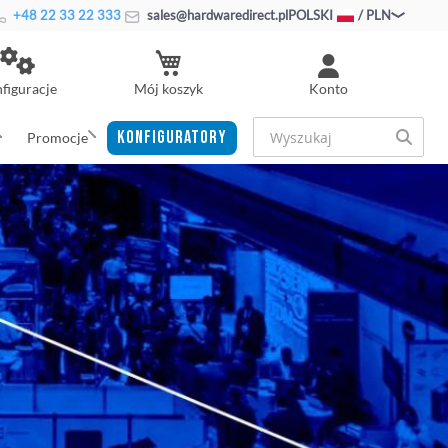
+48 22 33 22 333
sales@hardwaredirect.pl
POLSKI
/ PLN
Mój koszyk
figuracje
Konto
KONFIGURATORY
Promocje