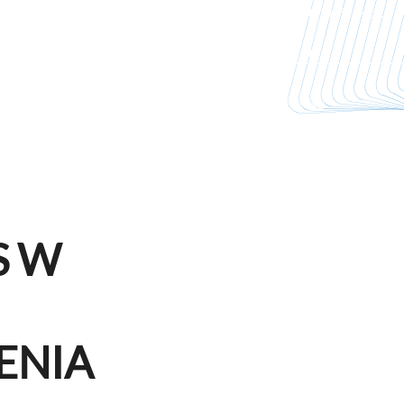
dżetem.
bez czekania miesiącami.
miesięcy.
S W
ENIA