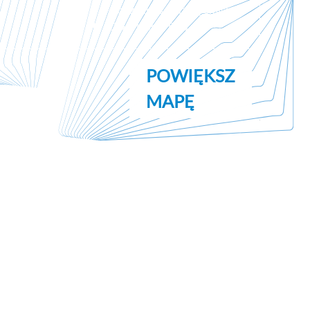
oszczędność, niższą emisję
CO₂ i lepsze ESG.
POWIĘKSZ
MAPĘ