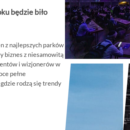
oku będzie biło
en z najlepszych parków
dy biznes z niesamowitą
dentów i wizjonerów w
noce pełne
gdzie rodzą się trendy