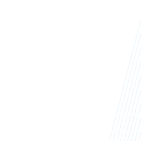
OŻENIA
RA
DOSTĘPNOŚĆ
NIEZAW
tformę pod
Nasz sprzęt jest fizycznie
Urządzenia 
rage i sieć,
dostępny w magazynie EU.
refurbished 
ganiami
Skonfigurujemy i wyślemy go
rozszerzoną