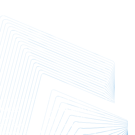
ODNOŚĆ
SUSTAINABILITY
nowe i
Przewodni motyw
u nas kupisz z
CloudFest. Wybierając
 gwarancją do 60
refurbished stawiasz na