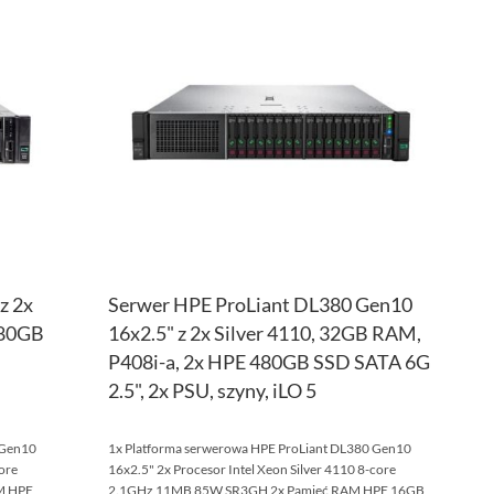
DO
PORÓWNAJ
DO
POR
LISTY
LISTY
ŻYCZEŃ
ŻYCZ
z 2x
Serwer HPE ProLiant DL380 Gen10
480GB
16x2.5" z 2x Silver 4110, 32GB RAM,
P408i-a, 2x HPE 480GB SSD SATA 6G
2.5", 2x PSU, szyny, iLO 5
 Gen10
1x Platforma serwerowa HPE ProLiant DL380 Gen10
ore
16x2.5" 2x Procesor Intel Xeon Silver 4110 8-core
M HPE
2.1GHz 11MB 85W SR3GH 2x Pamięć RAM HPE 16GB