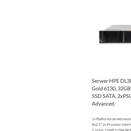
Serwer HPE DL38
Gold 6130, 32GB
SSD SATA, 2xPSU,
Advanced
1x Platforma serwerowa
8x2.5" 2x Procesor Intel
2.1GHz 22MB 125W SR3