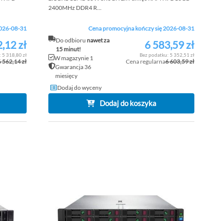
2400MHz DDR4 R...
2026-08-31
Cena promocyjna kończy się 2026-08-31
Do odbioru
nawet za
,12 zł
6 583,59 zł
Cena
15 minut!
promocyjna
5 318,80 zł
5 352,51 zł
W magazynie 1
6 562,14 zł
Cena regularna
6 603,59 zł
Gwarancja 36
miesięcy
Dodaj do wyceny
Dodaj do koszyka
DODAJ
DOD
DO
PORÓWNAJ
DO
POR
LISTY
LISTY
ŻYCZEŃ
ŻYCZ