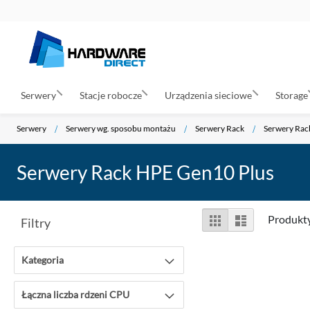
Serwery
Stacje robocze
Urządzenia sieciowe
Storage
Serwery
Serwery wg. sposobu montażu
Serwery Rack
Serwery Rac
Serwery Rack HPE Gen10 Plus
Zobacz
Siatka
Lista
Produkt
Filtry
jako
Kategoria
Łączna liczba rdzeni CPU