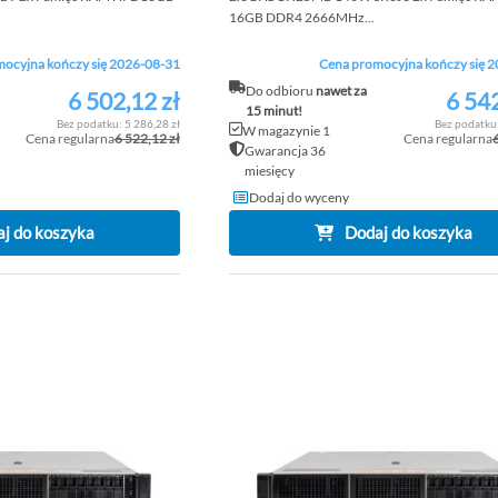
16GB DDR4 2666MHz...
ocyjna kończy się 2026-08-31
Cena promocyjna kończy się 
Do odbioru
nawet za
6 502,12 zł
6 542
Cena
Cena
15 minut!
promocyjna
promocyjna
5 286,28 zł
W magazynie 1
Cena regularna
6 522,12 zł
Cena regularna
Gwarancja 36
miesięcy
Dodaj do wyceny
j do koszyka
Dodaj do koszyka
DODAJ
DO
PORÓWNAJ
LISTY
ŻYCZEŃ