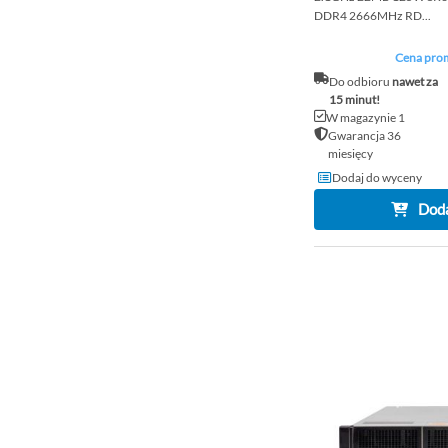
DDR4 2666MHz RD...
Cena prom
Do odbioru
nawet za
15 minut!
W magazynie 1
Gwarancja 36
miesięcy
Dodaj do wyceny
Doda