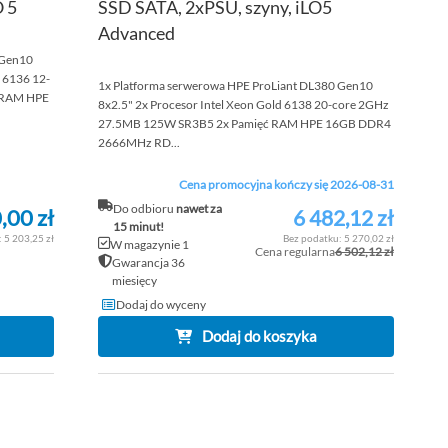
 5
SSD SATA, 2xPSU, szyny, iLO5
Advanced
 Gen10
 6136 12-
1x Platforma serwerowa HPE ProLiant DL380 Gen10
 RAM HPE
8x2.5" 2x Procesor Intel Xeon Gold 6138 20-core 2GHz
27.5MB 125W SR3B5 2x Pamięć RAM HPE 16GB DDR4
2666MHz RD...
Cena promocyjna kończy się 2026-08-31
Do odbioru
nawet za
,00 zł
6 482,12 zł
Cena
15 minut!
promocyjna
5 203,25 zł
5 270,02 zł
W magazynie 1
Cena regularna
6 502,12 zł
Gwarancja 36
miesięcy
Dodaj do wyceny
Dodaj do koszyka
DODAJ
DOD