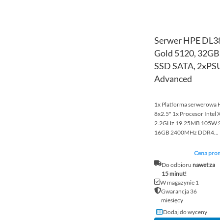
Serwer HPE DL38
Gold 5120, 32GB
SSD SATA, 2xPSU,
Advanced
1x Platforma serwerowa
8x2.5" 1x Procesor Intel
2.2GHz 19.25MB 105W 
16GB 2400MHz DDR4...
Cena prom
Do odbioru
nawet za
15 minut!
W magazynie 1
Gwarancja 36
miesięcy
Dodaj do wyceny