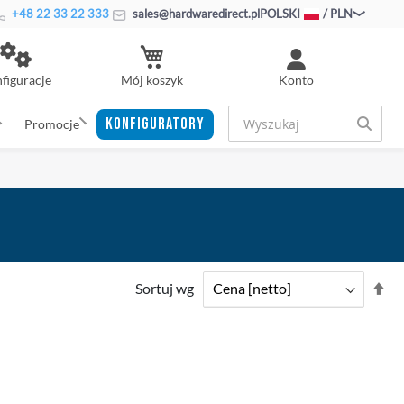
+48 22 33 22 333
sales@hardwaredirect.pl
POLSKI
/ PLN
Mój koszyk
figuracje
Konto
KONFIGURATORY
Promocje
Us
Sortuj wg
ki
ma
DODAJ
DOD
DO
PORÓWNAJ
DO
POR