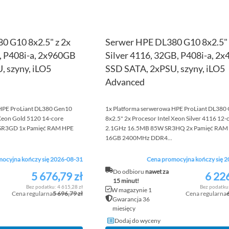
0 G10 8x2.5" z 2x
Serwer HPE DL380 G10 8x2.5" 
, P408i-a, 2x960GB
Silver 4116, 32GB, P408i-a, 2
 szyny, iLO5
SSD SATA, 2xPSU, szyny, iLO5
Advanced
 HPE ProLiant DL380 Gen10
1x Platforma serwerowa HPE ProLiant DL380
 Xeon Gold 5120 14-core
8x2.5" 2x Procesor Intel Xeon Silver 4116 12-
SR3GD 1x Pamięć RAM HPE
2.1GHz 16.5MB 85W SR3HQ 2x Pamięć RAM
16GB 2400MHz DDR4...
ocyjna kończy się 2026-08-31
Cena promocyjna kończy się 
Do odbioru
nawet za
5 676,79 zł
6 226
Cena
Cena
15 minut!
promocyjna
promocyjna
4 615,28 zł
W magazynie 1
Cena regularna
5 696,79 zł
Cena regularna
Gwarancja 36
miesięcy
Dodaj do wyceny