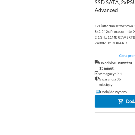
SSD SATA, 2xPSU,
Advanced
1x Platforma serwerowa
8x2.5" 2x Procesor Intel 
2.1GHz 11MB 85W SRFB
2400MHz DDR4 RD...
Cena prom
Do odbioru
nawet za
15 minut!
W magazynie 1
Gwarancja 36
miesięcy
Dodaj do wyceny
Doda