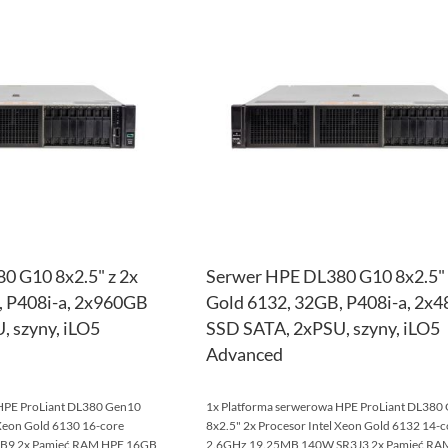
DO
PORÓWNAJ
LISTY
ŻYCZEŃ
0 G10 8x2.5" z 2x
Serwer HPE DL380 G10 8x2.5" 
, P408i-a, 2x960GB
Gold 6132, 32GB, P408i-a, 2x
 szyny, iLO5
SSD SATA, 2xPSU, szyny, iLO5
Advanced
 HPE ProLiant DL380 Gen10
1x Platforma serwerowa HPE ProLiant DL380
 Xeon Gold 6130 16-core
8x2.5" 2x Procesor Intel Xeon Gold 6132 14-c
B9 2x Pamięć RAM HPE 16GB
2.6GHz 19.25MB 140W SR3J3 2x Pamięć RA