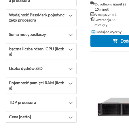
a procesora
Do odbioru
nawet za
15 minut!
Wydajność PassMark pojedync
W magazynie 1
zego procesora
Gwarancja 36
miesięcy
Dodaj do wyceny
Suma mocy zasilaczy
Doda
Łączna liczba rdzeni CPU (liczb
a)
Liczba dysków SSD
Pojemność pamięci RAM (liczb
a)
TDP procesora
Cena [netto]