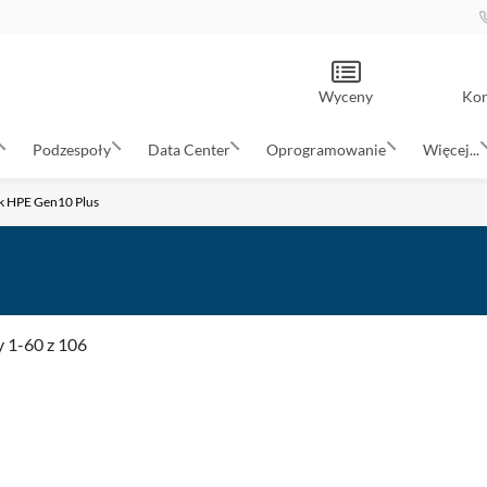
Wyceny
Kon
Podzespoły
Data Center
Oprogramowanie
Więcej...
k HPE Gen10 Plus
y
1
-
60
z
106
DODAJ
DO
PORÓWNAJ