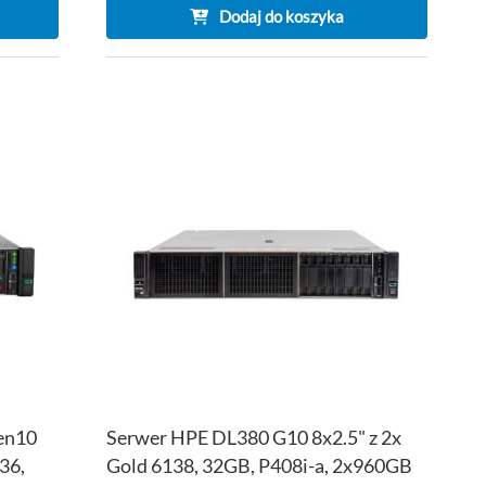
Dodaj do koszyka
DODAJ
DOD
DO
PORÓWNAJ
DO
POR
LISTY
LISTY
ŻYCZEŃ
ŻYCZ
en10
Serwer HPE DL380 G10 8x2.5" z 2x
36,
Gold 6138, 32GB, P408i-a, 2x960GB