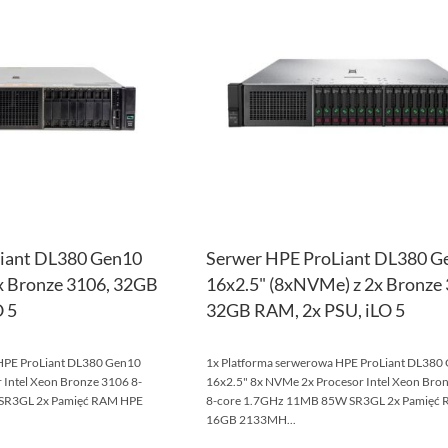
LISTY
ŻYCZEŃ
iant DL380 Gen10
Serwer HPE ProLiant DL380 G
x Bronze 3106, 32GB
16x2.5" (8xNVMe) z 2x Bronze 
 5
32GB RAM, 2x PSU, iLO 5
 HPE ProLiant DL380 Gen10
1x Platforma serwerowa HPE ProLiant DL380
 Intel Xeon Bronze 3106 8-
16x2.5" 8x NVMe 2x Procesor Intel Xeon Bro
SR3GL 2x Pamięć RAM HPE
8-core 1.7GHz 11MB 85W SR3GL 2x Pamięć
16GB 2133MH...