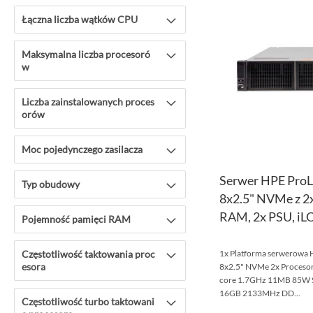
Łączna liczba wątków CPU
Maksymalna liczba procesoró
w
Liczba zainstalowanych proces
orów
Moc pojedynczego zasilacza
Serwer HPE ProL
Typ obudowy
8x2.5" NVMe z 2
RAM, 2x PSU, iLO
Pojemność pamięci RAM
Częstotliwość taktowania proc
1x Platforma serwerowa
esora
8x2.5" NVMe 2x Procesor
core 1.7GHz 11MB 85W 
16GB 2133MHz DD...
Częstotliwość turbo taktowani