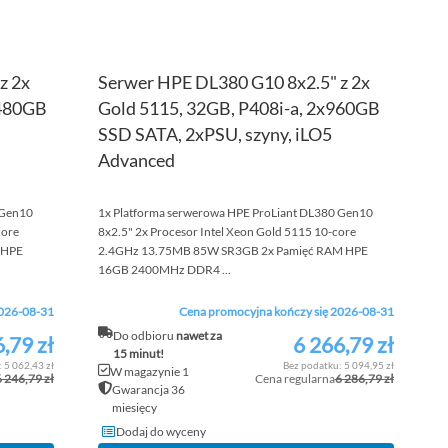
z 2x
Serwer HPE DL380 G10 8x2.5" z 2x
x480GB
Gold 5115, 32GB, P408i-a, 2x960GB
SSD SATA, 2xPSU, szyny, iLO5
Advanced
 Gen10
1x Platforma serwerowa HPE ProLiant DL380 Gen10
core
8x2.5" 2x Procesor Intel Xeon Gold 5115 10-core
 HPE
2.4GHz 13.75MB 85W SR3GB 2x Pamięć RAM HPE
16GB 2400MHz DDR4 ...
2026-08-31
Cena promocyjna kończy się 2026-08-31
Do odbioru
nawet za
,79 zł
6 266,79 zł
Cena
15 minut!
promocyjna
5 062,43 zł
5 094,95 zł
W magazynie 1
6 246,79 zł
Cena regularna
6 286,79 zł
Gwarancja 36
miesięcy
Dodaj do wyceny