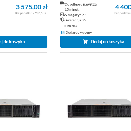
Do odbioru
nawet za
3 575,00 zł
4 400
15 minut!
2 906,50 zł
W magazynie 1
Gwarancja 36
miesięcy
Dodaj do wyceny
j do koszyka
Dodaj do koszyka
DODAJ
DO
PORÓWNAJ
LISTY
ŻYCZEŃ