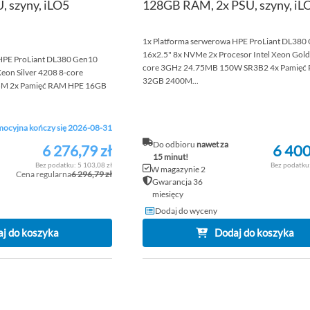
 szyny, iLO5
128GB RAM, 2x PSU, szyny, iLO
1x Platforma serwerowa HPE ProLiant DL380
16x2.5" 8x NVMe 2x Procesor Intel Xeon Gold
 HPE ProLiant DL380 Gen10
core 3GHz 24.75MB 150W SR3B2 4x Pamięć
Xeon Silver 4208 8-core
32GB 2400M...
M 2x Pamięć RAM HPE 16GB
ocyjna kończy się 2026-08-31
Do odbioru
nawet za
6 400
6 276,79 zł
Cena
15 minut!
promocyjna
5 103,08 zł
W magazynie 2
Cena regularna
6 296,79 zł
Gwarancja 36
miesięcy
Dodaj do wyceny
j do koszyka
Dodaj do koszyka
DODAJ