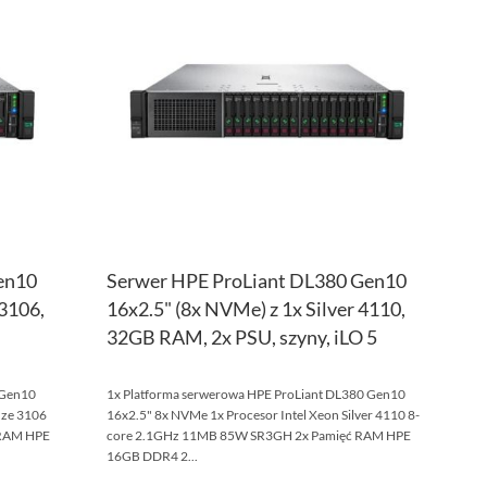
LISTY
LISTY
ŻYCZEŃ
ŻYCZ
en10
Serwer HPE ProLiant DL380 Gen10
3106,
16x2.5" (8x NVMe) z 1x Silver 4110,
32GB RAM, 2x PSU, szyny, iLO 5
 Gen10
1x Platforma serwerowa HPE ProLiant DL380 Gen10
nze 3106
16x2.5" 8x NVMe 1x Procesor Intel Xeon Silver 4110 8-
 RAM HPE
core 2.1GHz 11MB 85W SR3GH 2x Pamięć RAM HPE
16GB DDR4 2...