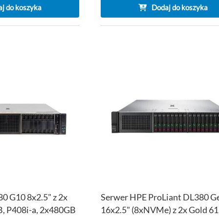
j do koszyka
Dodaj do koszyka
DODAJ
DO
PORÓWNAJ
LISTY
ŻYCZEŃ
0 G10 8x2.5" z 2x
Serwer HPE ProLiant DL380 G
B, P408i-a, 2x480GB
16x2.5" (8xNVMe) z 2x Gold 61