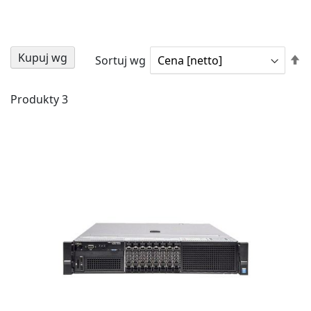
Kupuj wg
U
Sortuj wg
k
m
Produkty
3
DO
DO
PO
LIS
ŻY