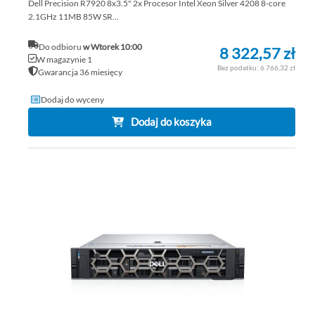
Dell Precision R7920 8x3.5" 2x Procesor Intel Xeon Silver 4208 8-core
2.1GHz 11MB 85W SR...
Do odbioru
w Wtorek 10:00
8 322,57 zł
W magazynie 1
6 766,32 zł
Gwarancja 36 miesięcy
Dodaj do wyceny
Dodaj do koszyka
DO
DO
PO
LIS
ŻY