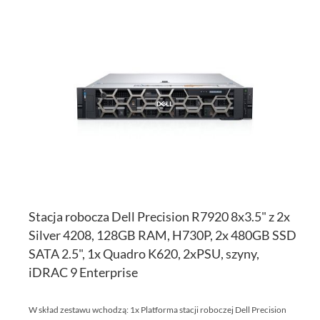
DO
D
PO
LI
ŻY
Stacja robocza Dell Precision R7920 8x3.5" z 2x
Silver 4208, 128GB RAM, H730P, 2x 480GB SSD
SATA 2.5", 1x Quadro K620, 2xPSU, szyny,
iDRAC 9 Enterprise
W skład zestawu wchodzą: 1x Platforma stacji roboczej Dell Precision