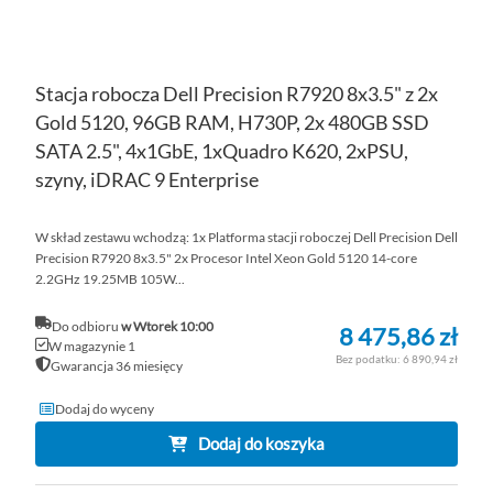
Stacja robocza Dell Precision R7920 8x3.5" z 2x
Gold 5120, 96GB RAM, H730P, 2x 480GB SSD
SATA 2.5", 4x1GbE, 1xQuadro K620, 2xPSU,
szyny, iDRAC 9 Enterprise
W skład zestawu wchodzą: 1x Platforma stacji roboczej Dell Precision Dell
Precision R7920 8x3.5" 2x Procesor Intel Xeon Gold 5120 14-core
2.2GHz 19.25MB 105W...
Do odbioru
w Wtorek 10:00
8 475,86 zł
W magazynie 1
6 890,94 zł
Gwarancja 36 miesięcy
Dodaj do wyceny
Dodaj do koszyka