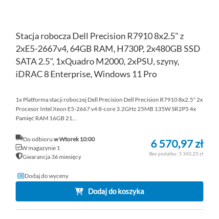
Stacja robocza Dell Precision R7910 8x2.5" z
2xE5-2667v4, 64GB RAM, H730P, 2x480GB SSD
SATA 2.5", 1xQuadro M2000, 2xPSU, szyny,
iDRAC 8 Enterprise, Windows 11 Pro
1x Platforma stacji roboczej Dell Precision Dell Precision R7910 8x2.5" 2x
Procesor Intel Xeon E5-2667 v4 8-core 3.2GHz 25MB 135W SR2P5 4x
Pamięć RAM 16GB 21...
Do odbioru
w Wtorek 10:00
6 570,97 zł
W magazynie 1
5 342,25 zł
Gwarancja 36 miesięcy
Dodaj do wyceny
Dodaj do koszyka