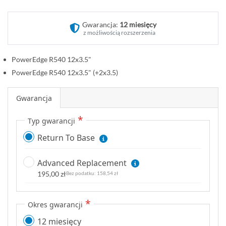
d
ź
Gwarancja:
12 miesięcy
n
z możliwością rozszerzenia
a
p
PowerEdge R540 12x3.5"
o
PowerEdge R540 12x3.5" (+2x3.5)
c
z
Gwarancja
ą
t
Typ gwarancji
e
k
Return To Base
g
a
Advanced Replacement
l
195,00 zł
158,54 zł
e
r
Okres gwarancji
i
i
12 miesięcy