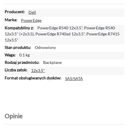
W
Dell
i
PowerEdge
ę
PowerEdge R540 12x3.5", PowerEdge R540
c
12x3.5" (+2x3.5), PowerEdge R740xd 12x3.5", PowerEdge R7415
e
12x3.5"
j
Odnowiony
i
n
0.1 kg
f
Backplane
o
12x3.5"
r
m
SAS/SATA
a
c
j
i
Opinie