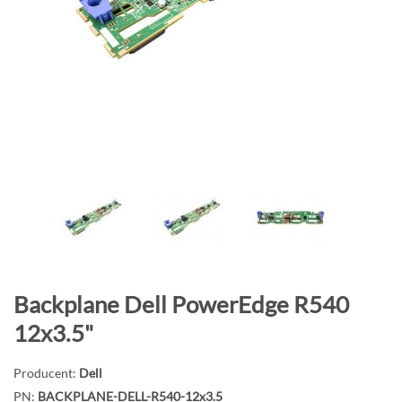
o
n
i
e
c
g
a
l
e
r
i
i
P
Backplane Dell PowerEdge R540
r
12x3.5"
z
e
Producent:
Dell
j
PN:
BACKPLANE-DELL-R540-12x3.5