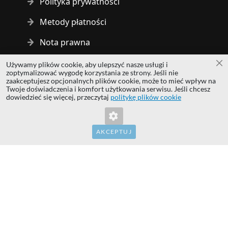
Polityka prywatności
Metody płatności
Nota prawna
Używamy plików cookie, aby ulepszyć nasze usługi i
Za
Copyright © 2014 - 2026 MS Development | All rights reserved
zoptymalizować wygodę korzystania ze strony. Jeśli nie
| All logos and trademarks are properties of their respective
zaakceptujesz opcjonalnych plików cookie, może to mieć wpływ na
Twoje doświadczenia i komfort użytkowania serwisu. Jeśli chcesz
owners.
dowiedzieć się więcej, przeczytaj
politykę plików cookie
hardwaredirect.com
hardwaredirect.de
hardwaredirect.fr
AKCEPTUJ