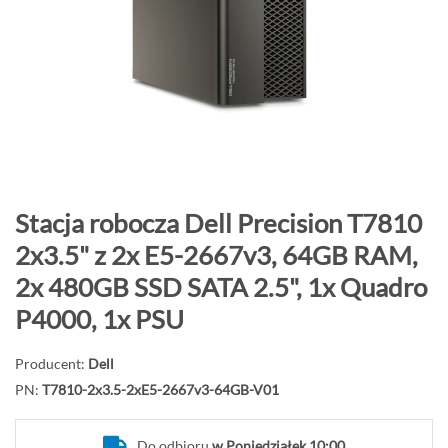
o
n
i
e
c
g
a
l
e
P
Stacja robocza Dell Precision T7810
r
r
2x3.5" z 2x E5-2667v3, 64GB RAM,
i
z
2x 480GB SSD SATA 2.5", 1x Quadro
i
e
j
P4000, 1x PSU
d
ź
Producent:
Dell
n
PN:
T7810-2x3.5-2xE5-2667v3-64GB-V01
a
p
Do odbioru
w Poniedziałek 10:00