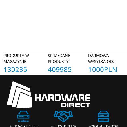
PRODUKTY W
SPRZEDANE
DARMOWA
MAGAZYNIE:
PRODUKTY:
WYSYŁKA OD:
130235
409985
1000PLN
ZOSTAW SPRZĘT W
WYNAJEM SERWERÓW
KOLOKACJA I USŁUGI