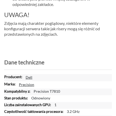
odpowiedniej zakładce.
UWAGA!
Zdjęcia mają charakter poglądowy, niektóre elementy
konfiguracji serwera takie jak risery mogą się różnić od
przedstawionych na zdjęciach.
Dane techniczne
W
Dell
i
Precision
ę
Precision T7810
c
Odnowiony
e
j
1
i
3.2 GHz
n