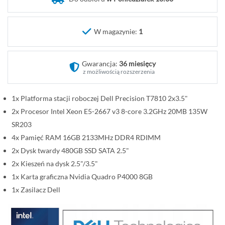
o
c
z
W magazynie:
1
ą
t
Gwarancja:
36 miesięcy
e
z możliwością rozszerzenia
k
g
1x Platforma stacji roboczej Dell Precision T7810 2x3.5"
a
2x Procesor Intel Xeon E5-2667 v3 8-core 3.2GHz 20MB 135W
l
e
SR203
r
4x Pamięć RAM 16GB 2133MHz DDR4 RDIMM
i
2x Dysk twardy 480GB SSD SATA 2.5"
i
2x Kieszeń na dysk 2.5"/3.5"
1x Karta graficzna Nvidia Quadro P4000 8GB
1x Zasilacz Dell