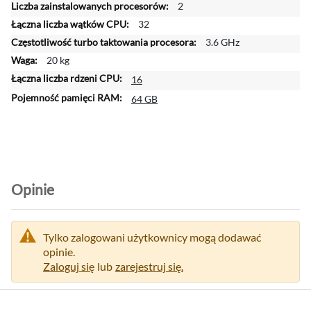
2
f
32
o
r
3.6 GHz
m
20 kg
a
16
c
j
64 GB
i
Opinie
Tylko zalogowani użytkownicy mogą dodawać
opinie.
Zaloguj się
lub
zarejestruj się.