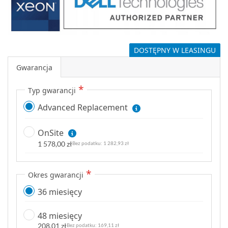
DOSTĘPNY W LEASINGU
Gwarancja
Typ gwarancji
Advanced Replacement
OnSite
1 578,00 zł
1 282,93 zł
Okres gwarancji
36 miesięcy
48 miesięcy
208,01 zł
169,11 zł