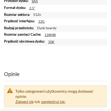
SAS
m
a
2.5"
c
512n
j
12G
i
Dysk twardy
128MB
10K
Opinie
Tylko zalogowani użytkownicy mogą dodawać
opinie.
Zaloguj się
lub
zarejestruj się.