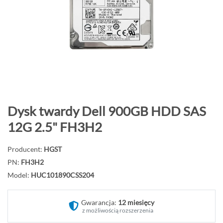
o
n
i
e
c
g
a
l
e
P
Dysk twardy Dell 900GB HDD SAS
r
r
12G 2.5" FH3H2
i
z
i
e
Producent:
HGST
j
PN:
FH3H2
d
Model:
HUC101890CSS204
ź
n
Gwarancja:
12 miesięcy
a
z możliwością rozszerzenia
p