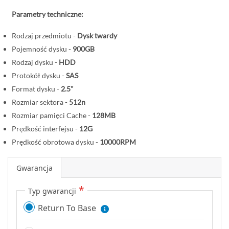
o
Parametry techniczne:
c
z
Rodzaj przedmiotu -
Dysk twardy
ą
Pojemność dysku -
900GB
t
Rodzaj dysku -
HDD
e
Protokół dysku -
SAS
k
Format dysku -
2.5"
g
a
Rozmiar sektora -
512n
l
Rozmiar pamięci Cache -
128MB
e
Prędkość interfejsu -
12G
r
Prędkość obrotowa dysku -
10000RPM
i
i
Gwarancja
Typ gwarancji
Return To Base