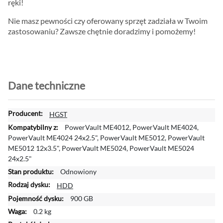
ręki!
Nie masz pewności czy oferowany sprzęt zadziała w Twoim
zastosowaniu? Zawsze chętnie doradzimy i pomożemy!
Dane techniczne
W
HGST
i
PowerVault ME4012, PowerVault ME4024,
ę
PowerVault ME4024 24x2.5", PowerVault ME5012, PowerVault
c
ME5012 12x3.5", PowerVault ME5024, PowerVault ME5024
e
24x2.5"
j
Odnowiony
i
HDD
n
f
900 GB
o
0.2 kg
r