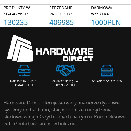
PRODUKTY W
SPRZEDANE
DARMOWA
MAGAZYNIE:
PRODUKTY:
WYSYŁKA OD:
130235
409985
1000PLN
ZOSTAW SPRZĘT W
WYNAJEM SERWERÓW
KOLOKACJA I USŁUGI
ROZLICZENIU
DATACENTER
Hardware Direct oferuje serwery, macierze dyskowe,
systemy do backupu, stacje robocze i urządzenia
sieciowe w najniższych cenach na rynku. Kompleksowe
wdrożenia i wsparcie techniczne.