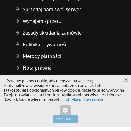
Sprzedaj nam swój serwer
Wynajem sprzętu
Zasady składania zamówień
Polityka prywatności
Metody płatności
Nota prawna
Używamy plików cookie, aby ulepszyć nasze usługi i
Za
Copyright © 2014 - 2026 MS Development | All rights reserved
zoptymalizować wygodę korzystania ze strony. Jeśli nie
| All logos and trademarks are properties of their respective
zaakceptujesz opcjonalnych plików cookie, może to mieć wpływ na
Twoje doświadczenia i komfort użytkowania serwisu. Jeśli chcesz
owners.
dowiedzieć się więcej, przeczytaj
politykę plików cookie
hardwaredirect.com
hardwaredirect.de
hardwaredirect.fr
AKCEPTUJ