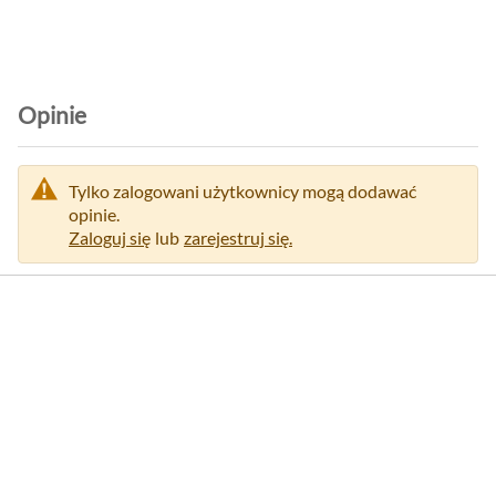
j
i
Opinie
Tylko zalogowani użytkownicy mogą dodawać
opinie.
Zaloguj się
lub
zarejestruj się.