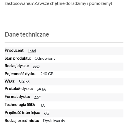
zastosowaniu? Zawsze chętnie doradzimy i pomożemy!
Dane techniczne
W
Intel
i
Odnowiony
ę
SSD
c
240 GB
e
j
0.2 kg
i
SATA
n
2.5"
f
o
TLC
r
6G
m
Dysk twardy
a
c