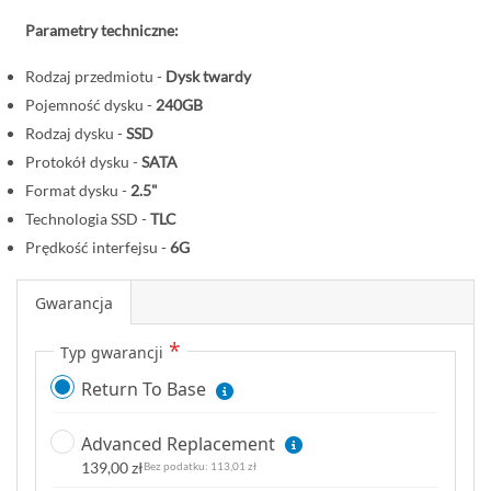
o
Parametry techniczne:
c
z
Rodzaj przedmiotu -
Dysk twardy
ą
Pojemność dysku -
240GB
t
Rodzaj dysku -
SSD
e
Protokół dysku -
SATA
k
Format dysku -
2.5"
g
a
Technologia SSD -
TLC
l
Prędkość interfejsu -
6G
e
r
Gwarancja
i
i
Typ gwarancji
Return To Base
Advanced Replacement
139,00 zł
113,01 zł