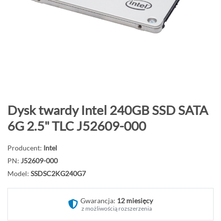
o
n
i
e
c
g
a
l
e
P
Dysk twardy Intel 240GB SSD SATA
r
r
6G 2.5" TLC J52609-000
i
z
i
e
Producent:
Intel
j
PN:
J52609-000
d
Model:
SSDSC2KG240G7
ź
n
Gwarancja:
12 miesięcy
a
z możliwością rozszerzenia
p