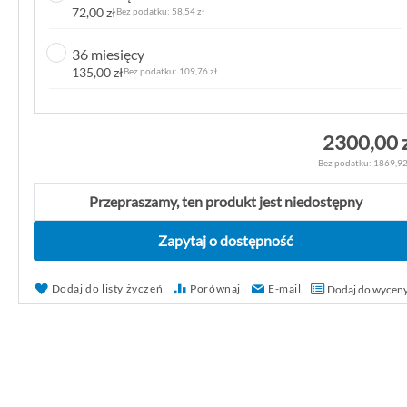
72,00 zł
58,54 zł
k
g
36 miesięcy
a
135,00 zł
109,76 zł
l
e
r
2300,00 
i
1869,92
i
Przepraszamy, ten produkt jest niedostępny
Zapytaj o dostępność
Dodaj do listy życzeń
Porównaj
E-mail
Dodaj do wycen