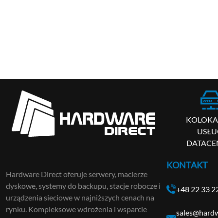
KOLOKAC
USŁU
DATACE
KONTAKT
Hardware Direct oferuje serwery, macierze
dyskowe, systemy do backupu, stacje robocze i
+48 22 33 2
urządzenia sieciowe w najniższych cenach na
rynku. Kompleksowe wdrożenia i wsparcie
sales@hardw