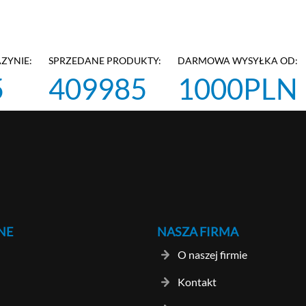
ZYNIE:
SPRZEDANE PRODUKTY:
DARMOWA WYSYŁKA OD:
5
409985
1000PLN
NE
NASZA FIRMA
O naszej firmie
Kontakt