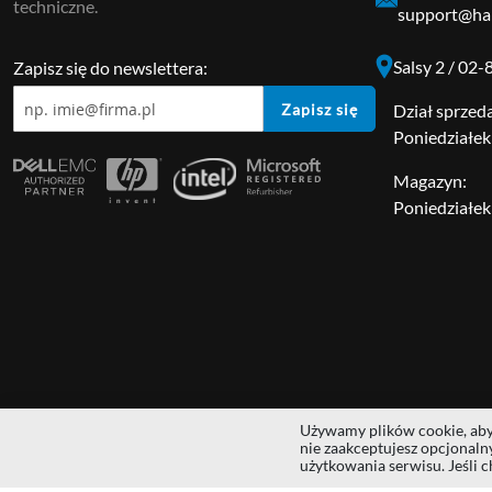
techniczne.
support@har
Salsy 2 / 02
Zapisz się do newslettera:
Zapisz się
Dział sprzed
Poniedziałek 
Magazyn:
Poniedziałek 
Używamy plików cookie, aby 
Copyright © 2014 - 2026 MS Development | All rights reserved | All lo
nie zaakceptujesz opcjonal
użytkowania serwisu. Jeśli c