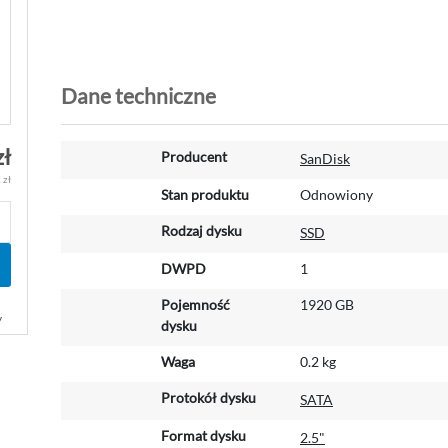
Dane techniczne
W
zł
Producent
SanDisk
i
 zł
ę
Stan produktu
Odnowiony
c
Rodzaj dysku
SSD
e
j
DWPD
1
i
n
Pojemność
1920 GB
f
y
dysku
o
r
Waga
0.2 kg
m
Protokół dysku
SATA
a
c
Format dysku
2.5"
j