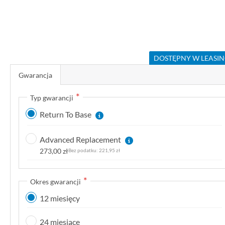
P
r
DOSTĘPNY W LEASI
z
Gwarancja
e
j
Typ gwarancji
d
Return To Base
ź
n
Advanced Replacement
a
273,00 zł
221,95 zł
p
o
c
Okres gwarancji
z
12 miesięcy
ą
t
24 miesiące
e