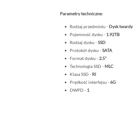
Parametry techniczne:
Rodzaj przedmiotu -
Dysk twardy
Pojemność dysku -
1.92TB
Rodzaj dysku -
SSD
Protokół dysku -
SATA
Format dysku -
2.5"
Technologia SSD -
MLC
Klasa SSD -
RI
Prędkość interfejsu -
6G
DWPD -
1