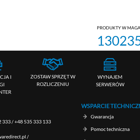
PRODUKTY W MAGA
13023
ZOSTAW SPRZĘT W
WYNAJEM
JA I
ROZLICZENIU
SERWERÓW
GI
NTER
WSPARCIE TECHNICZ
Gwarancja
2 333
/
+48 535 333 133
Pomoc techniczna
aredirect.pl
/