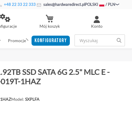
+48 22 33 22 333
sales@hardwaredirect.pl
POLSKI
/ PLN
Mój koszyk
figuracje
Konto
KONFIGURATORY
Promocje
1.92TB SSD SATA 6G 2.5" MLC E -
R-019T-1HAZ
-1HAZ
Model:
SXPLFA