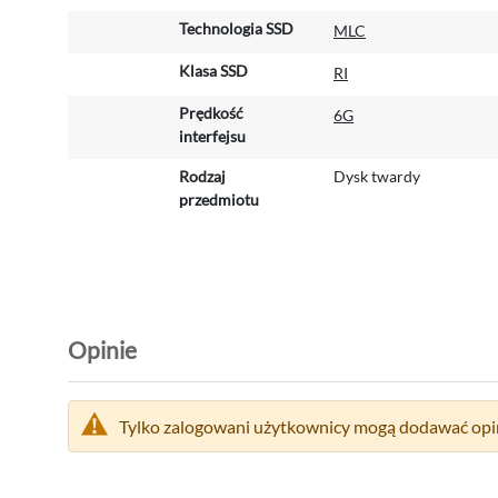
i
Technologia SSD
MLC
Klasa SSD
RI
Prędkość
6G
interfejsu
Rodzaj
Dysk twardy
przedmiotu
Opinie
Tylko zalogowani użytkownicy mogą dodawać opin