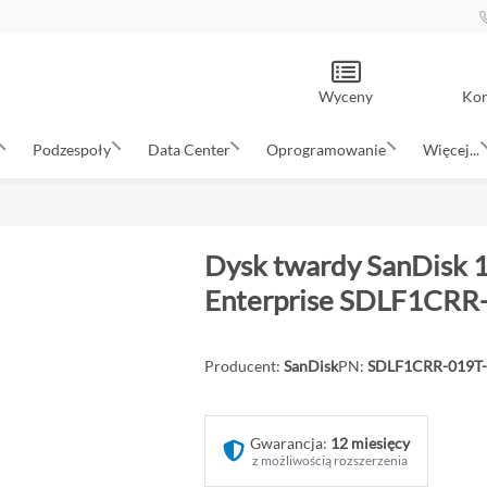
Wyceny
Kon
Podzespoły
Data Center
Oprogramowanie
Więcej...
Dysk twardy SanDisk 
Enterprise SDLF1CR
Producent:
SanDisk
PN:
SDLF1CRR-019T
Gwarancja:
12 miesięcy
z możliwością rozszerzenia