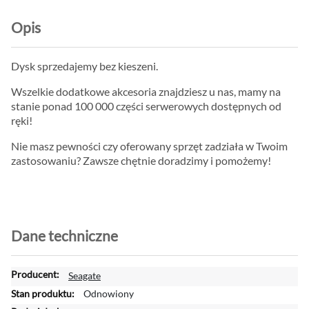
Opis
Dysk sprzedajemy bez kieszeni.
Wszelkie dodatkowe akcesoria znajdziesz u nas, mamy na
stanie ponad 100 000 części serwerowych dostępnych od
ręki!
Nie masz pewności czy oferowany sprzęt zadziała w Twoim
zastosowaniu? Zawsze chętnie doradzimy i pomożemy!
Dane techniczne
W
Seagate
i
Odnowiony
ę