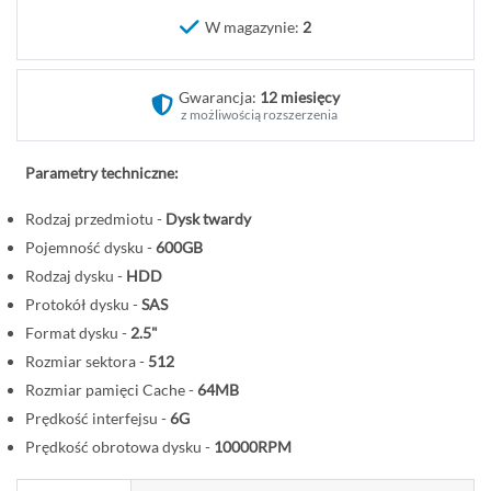
o
W magazynie:
2
c
z
ą
Gwarancja:
12 miesięcy
t
z możliwością rozszerzenia
e
k
Parametry techniczne:
g
a
Rodzaj przedmiotu -
Dysk twardy
l
Pojemność dysku -
600GB
e
Rodzaj dysku -
HDD
r
Protokół dysku -
SAS
i
Format dysku -
2.5"
i
Rozmiar sektora -
512
Rozmiar pamięci Cache -
64MB
Prędkość interfejsu -
6G
Prędkość obrotowa dysku -
10000RPM