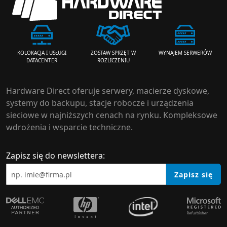
ZOSTAW SPRZĘT W
WYNAJEM SERWERÓW
KOLOKACJA I USŁUGI
ROZLICZENIU
DATACENTER
Hardware Direct oferuje serwery, macierze dyskowe,
systemy do backupu, stacje robocze i urządzenia
sieciowe w najniższych cenach na rynku. Kompleksowe
wdrożenia i wsparcie techniczne.
Zapisz się do newslettera:
Zapisz się