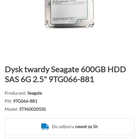
o
n
i
e
c
g
a
l
e
P
Dysk twardy Seagate 600GB HDD
r
r
SAS 6G 2.5" 9TG066-881
i
z
i
e
Producent:
Seagate
j
PN:
9TG066-881
d
Model:
ST9600205SS
ź
n
a
Do odbioru
nawet za 5h
p