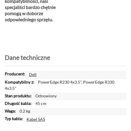
kompatybilności, nasi
specjaliści bardzo chętnie
pomogą w doborze
odpowiedniego sprzętu.
Dane techniczne
W
Dell
i
PowerEdge R230 4x3.5", PowerEdge R330
ę
4x3.5"
c
Odnowiony
e
45 cm
j
i
0.2 kg
n
Kabel SAS
f
o