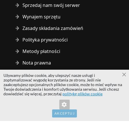
Sprzedaj nam swój serwer
Wynajem sprzętu
Zasady składania zamówień
Polityka prywatności
Metody płatności
Nota prawna
Używamy plików cookie, aby ulepszyć nasze usługi i
Za
Copyright © 2014 - 2026 MS Development | All rights reserved
zoptymalizować wygodę korzystania ze strony. Jeśli nie
| All logos and trademarks are properties of their respective
zaakceptujesz opcjonalnych plików cookie, może to mieć wpływ na
Twoje doświadczenia i komfort użytkowania serwisu. Jeśli chcesz
owners.
dowiedzieć się więcej, przeczytaj
politykę plików cookie
hardwaredirect.com
hardwaredirect.de
hardwaredirect.fr
AKCEPTUJ