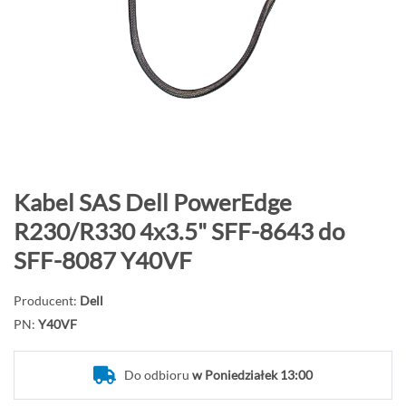
o
n
i
e
c
g
a
l
e
P
Kabel SAS Dell PowerEdge
r
r
R230/R330 4x3.5" SFF-8643 do
i
z
SFF-8087 Y40VF
i
e
j
Producent:
Dell
d
PN:
Y40VF
ź
n
a
Do odbioru
w Poniedziałek 13:00
p