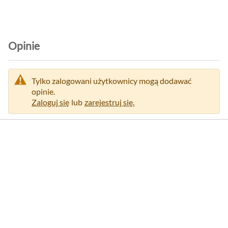
r
m
a
c
Opinie
j
i
Tylko zalogowani użytkownicy mogą dodawać
opinie.
Zaloguj się
lub
zarejestruj się.