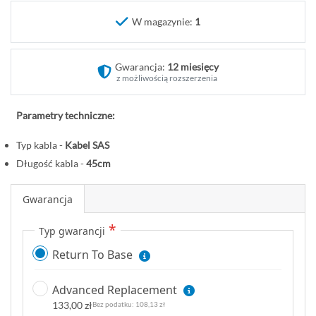
o
W magazynie:
1
c
z
ą
Gwarancja:
12 miesięcy
t
z możliwością rozszerzenia
e
k
Parametry techniczne:
g
a
Typ kabla -
Kabel SAS
l
Długość kabla -
45cm
e
r
Gwarancja
i
i
Typ gwarancji
Return To Base
Advanced Replacement
133,00 zł
108,13 zł