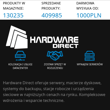
PRODUKTY W
SPRZEDANE
DARMOWA
MAGAZYNIE:
PRODUKTY:
WYSYŁKA OD:
130235
409985
1000PLN
ZOSTAW SPRZĘT W
WYNAJEM SERWERÓW
KOLOKACJA I USŁUGI
ROZLICZENIU
DATACENTER
Hardware Direct oferuje serwery, macierze dyskowe,
systemy do backupu, stacje robocze i urządzenia
sieciowe w najniższych cenach na rynku. Kompleksowe
wdrożenia i wsparcie techniczne.