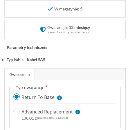
o
W magazynie:
5
c
z
ą
Gwarancja:
12 miesięcy
t
z możliwością rozszerzenia
e
k
Parametry techniczne:
g
a
Typ kabla -
Kabel SAS
l
e
Gwarancja
r
i
Typ gwarancji
i
Return To Base
Advanced Replacement
138,01 zł
112,20 zł