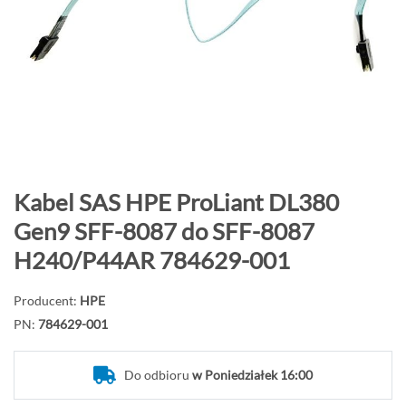
o
n
i
e
c
g
a
l
e
P
Kabel SAS HPE ProLiant DL380
r
r
Gen9 SFF-8087 do SFF-8087
i
z
H240/P44AR 784629-001
i
e
j
Producent:
HPE
d
PN:
784629-001
ź
n
a
Do odbioru
w Poniedziałek 16:00
p