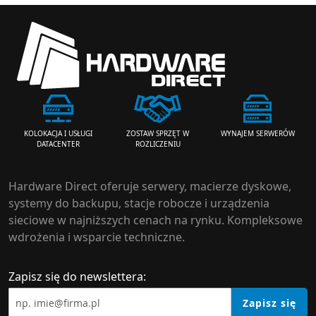
ZOSTAW SPRZĘT W
WYNAJEM SERWERÓW
KOLOKACJA I USŁUGI
ROZLICZENIU
DATACENTER
Hardware Direct oferuje serwery, macierze dyskowe,
systemy do backupu, stacje robocze i urządzenia
sieciowe w najniższych cenach na rynku. Kompleksowe
wdrożenia i wsparcie techniczne.
Zapisz się do newslettera:
Zapisz się