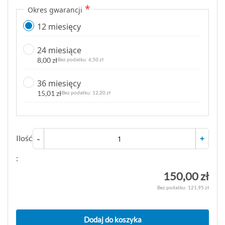
Okres gwarancji
12 miesięcy
24 miesiące
8,00 zł
6,50 zł
36 miesięcy
15,01 zł
12,20 zł
Ilość
-
+
:
150,00 zł
121,95 zł
Dodaj do koszyka