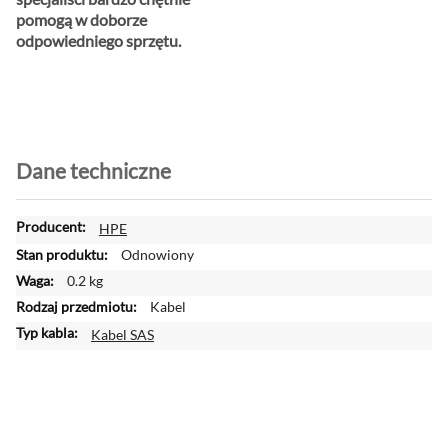
pomogą w doborze
odpowiedniego sprzętu.
Dane techniczne
W
HPE
i
Odnowiony
ę
0.2 kg
c
Kabel
e
j
Kabel SAS
i
n
f
o
r