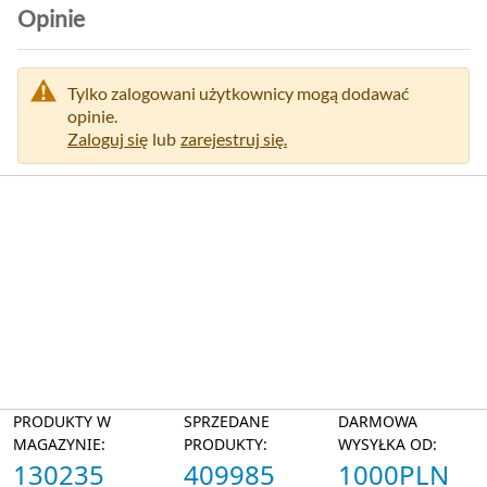
m
Opinie
a
c
j
Tylko zalogowani użytkownicy mogą dodawać
i
opinie.
Zaloguj się
lub
zarejestruj się.
PRODUKTY W
SPRZEDANE
DARMOWA
MAGAZYNIE:
PRODUKTY:
WYSYŁKA OD:
130235
409985
1000PLN