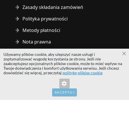
Zasady składania zamówień
Polityka prywatności
Metody płatności
Nota prawna
Używamy plików cookie, aby ulepszyć nasze usługi i
Za
Copyright © 2014 - 2026 MS Development | All rights reserved
zoptymalizować wygodę korzystania ze strony. Jeśli nie
| All logos and trademarks are properties of their respective
zaakceptujesz opcjonalnych plików cookie, może to mieć wpływ na
Twoje doświadczenia i komfort użytkowania serwisu. Jeśli chcesz
owners.
dowiedzieć się więcej, przeczytaj
politykę plików cookie
hardwaredirect.com
hardwaredirect.de
hardwaredirect.fr
AKCEPTUJ