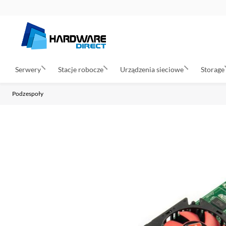
Serwery
Stacje robocze
Urządzenia sieciowe
Storage
Podzespoły
P
r
z
e
j
d
ź
n
a