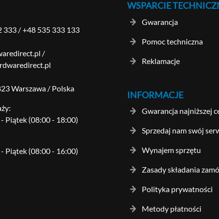
WSPARCIE TECHNICZ
Gwarancja
2 333
/
+48 535 333 133
Pomoc techniczna
aredirect.pl
/
Reklamacje
dwaredirect.pl
-823 Warszawa / Polska
INFORMACJE
aży:
Gwarancja najniższej c
- Piątek (08:00 - 18:00)
Sprzedaj nam swój ser
Wynajem sprzętu
- Piątek (08:00 - 16:00)
Zasady składania zam
Polityka prywatności
Metody płatności