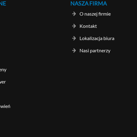
NE
NASZA FIRMA
O naszej firmie
Kontakt
Lokalizacja biura
Nasi partnerzy
eny
wer
ówień