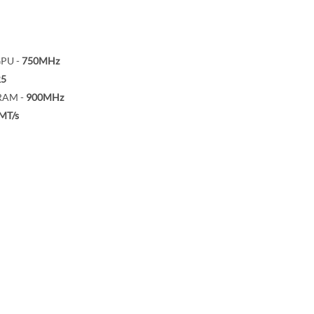
GPU -
750MHz
5
 RAM -
900MHz
MT/s