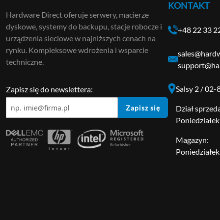
KONTAKT
Hardware Direct oferuje serwery, macierze
dyskowe, systemy do backupu, stacje robocze i
+48 22 33 2
urządzenia sieciowe w najniższych cenach na
rynku. Kompleksowe wdrożenia i wsparcie
sales@hardw
techniczne.
support@har
Salsy 2 / 02
Zapisz się do newslettera:
Zapisz się
Dział sprzed
Poniedziałek 
Magazyn:
Poniedziałek 