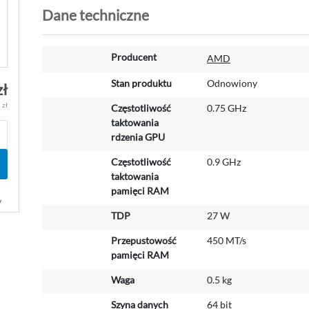
Dane techniczne
W
Producent
AMD
i
ę
Stan produktu
Odnowiony
zł
c
 zł
Częstotliwość
0.75 GHz
e
taktowania
j
rdzenia GPU
i
n
Częstotliwość
0.9 GHz
f
taktowania
o
pamięci RAM
r
y
m
TDP
27 W
a
Przepustowość
450 MT/s
c
pamięci RAM
j
i
Waga
0.5 kg
Szyna danych
64 bit