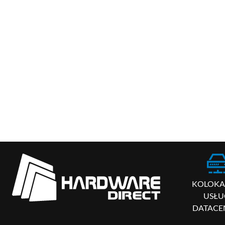
KOLOKAC
USŁU
DATACE