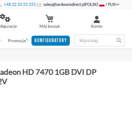
+48 22 33 22 333
sales@hardwaredirect.pl
POLSKI
/ PLN
Mój koszyk
figuracje
Konto
KONFIGURATORY
Promocje
 Radeon HD 7470 1GB DVI DP
2V