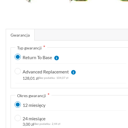
P
r
Gwarancja
z
e
Typ gwarancji
j
Return To Base
d
ź
Advanced Replacement
n
128,01 zł
104,07 zł
a
p
o
Okres gwarancji
c
12 miesięcy
z
ą
24 miesiące
t
3,00 zł
2,44 zł
e