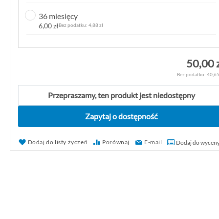
k
36 miesięcy
g
6,00 zł
4,88 zł
a
l
e
50,00 
r
40,65
i
i
Przepraszamy, ten produkt jest niedostępny
Zapytaj o dostępność
Dodaj do listy życzeń
Porównaj
E-mail
Dodaj do wycen