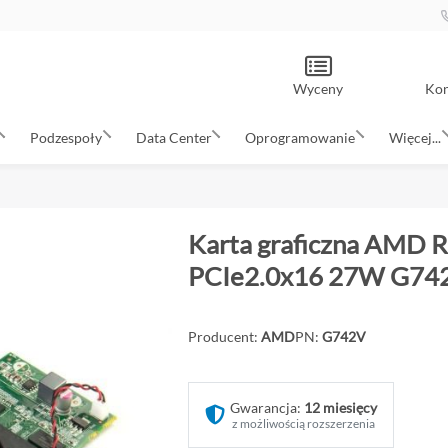
Wyceny
Kon
Podzespoły
Data Center
Oprogramowanie
Więcej...
Karta graficzna AMD
PCIe2.0x16 27W G74
Producent:
AMD
PN:
G742V
Gwarancja:
12 miesięcy
z możliwością rozszerzenia