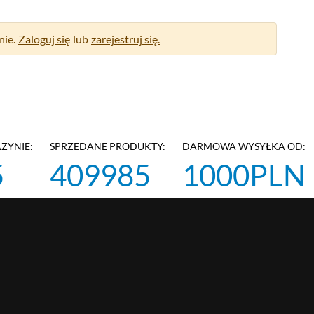
ie.
Zaloguj się
lub
zarejestruj się.
ZYNIE:
SPRZEDANE PRODUKTY:
DARMOWA WYSYŁKA OD:
5
409985
1000PLN