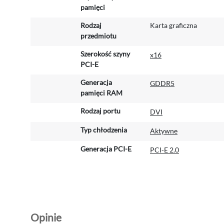
pamięci
Rodzaj
Karta graficzna
przedmiotu
Szerokość szyny
x16
PCI-E
Generacja
GDDR5
pamięci RAM
Rodzaj portu
DVI
Typ chłodzenia
Aktywne
Generacja PCI-E
PCI-E 2.0
Opinie