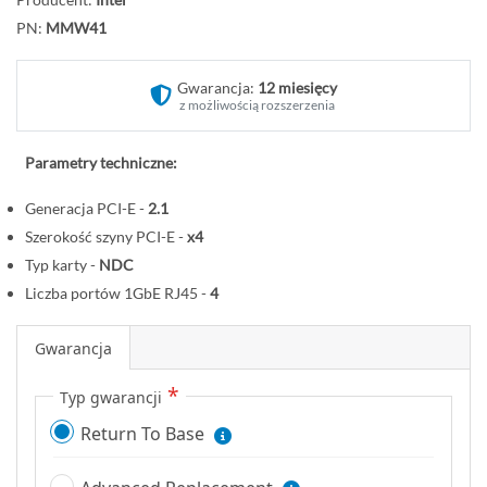
d
PN:
MMW41
ź
n
a
Gwarancja:
12 miesięcy
z możliwością rozszerzenia
p
o
c
Parametry techniczne:
z
Generacja PCI-E -
2.1
ą
Szerokość szyny PCI-E -
x4
t
e
Typ karty -
NDC
k
Liczba portów 1GbE RJ45 -
4
g
a
Gwarancja
l
e
Typ gwarancji
r
Return To Base
i
i