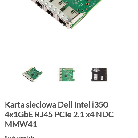
o
n
i
e
c
g
a
l
e
r
i
i
P
Karta sieciowa Dell Intel i350
r
4x1GbE RJ45 PCIe 2.1 x4 NDC
z
MMW41
e
j
Producent:
Intel