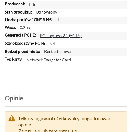
W
Intel
i
Odnowiony
ę
4
c
0.2 kg
e
j
PCI Express 2.1 (5GT/s)
i
x4
n
Karta sieciowa
f
o
Network Daughter Card
r
m
a
c
j
i
Opinie
Tylko zalogowani użytkownicy mogą dodawać
opinie.
Zaloguj się
lub
zarejestruj się.