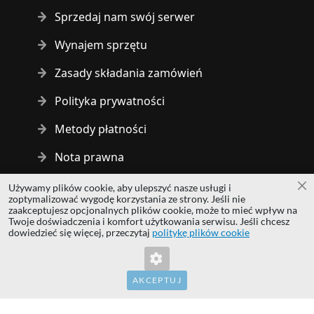
Sprzedaj nam swój serwer
Wynajem sprzętu
Zasady składania zamówień
Polityka prywatności
Metody płatności
Nota prawna
Używamy plików cookie, aby ulepszyć nasze usługi i
Za
Copyright © 2014 - 2026 MS Development | All rights reserved
zoptymalizować wygodę korzystania ze strony. Jeśli nie
| All logos and trademarks are properties of their respective
zaakceptujesz opcjonalnych plików cookie, może to mieć wpływ na
Twoje doświadczenia i komfort użytkowania serwisu. Jeśli chcesz
owners.
dowiedzieć się więcej, przeczytaj
politykę plików cookie
hardwaredirect.com
hardwaredirect.de
hardwaredirect.fr
AKCEPTUJ