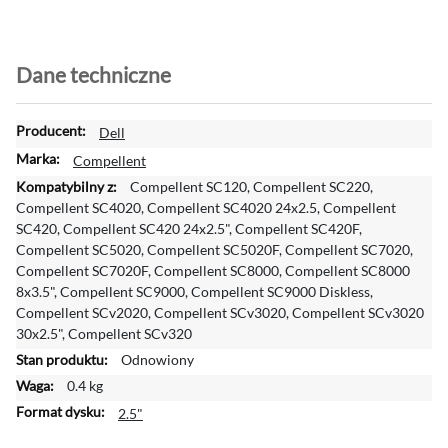
Dane techniczne
W
Dell
i
Compellent
ę
Compellent SC120, Compellent SC220,
c
Compellent SC4020, Compellent SC4020 24x2.5, Compellent
e
SC420, Compellent SC420 24x2.5", Compellent SC420F,
j
Compellent SC5020, Compellent SC5020F, Compellent SC7020,
i
Compellent SC7020F, Compellent SC8000, Compellent SC8000
n
8x3.5", Compellent SC9000, Compellent SC9000 Diskless,
f
Compellent SCv2020, Compellent SCv3020, Compellent SCv3020
o
30x2.5", Compellent SCv320
r
Odnowiony
m
a
0.4 kg
c
2.5"
j
i