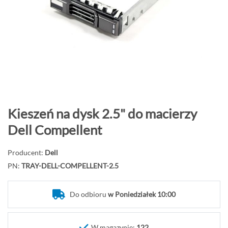
o
n
i
e
c
g
a
l
e
P
Kieszeń na dysk 2.5" do macierzy
r
r
Dell Compellent
i
z
i
e
Producent:
Dell
j
PN:
TRAY-DELL-COMPELLENT-2.5
d
ź
Do odbioru
w Poniedziałek 10:00
n
a
p
W magazynie:
122