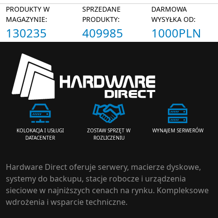
PRODUKTY W
SPRZEDANE
DARMOWA
MAGAZYNIE:
PRODUKTY:
WYSYŁKA OD:
130235
409985
1000PLN
ZOSTAW SPRZĘT W
WYNAJEM SERWERÓW
KOLOKACJA I USŁUGI
ROZLICZENIU
DATACENTER
Hardware Direct oferuje serwery, macierze dyskowe,
systemy do backupu, stacje robocze i urządzenia
sieciowe w najniższych cenach na rynku. Kompleksowe
wdrożenia i wsparcie techniczne.