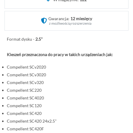
o
c
z
Gwarancja:
12 miesięcy
ą
z możliwością rozszerzenia
t
e
Format dysku -
2.5"
k
g
Kieszeń przeznaczona do pracy w takich urządzeniach jak:
a
l
Compellent SCv2020
e
Compellent SCv3020
r
Compellent SCv320
i
Compellent SC220
i
Compellent SC4020
Compellent SC120
Compellent SC420
Compellent SC420 24x2.5"
Compellent SC420F