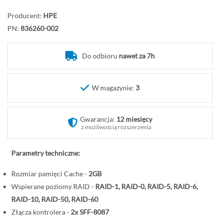
d
ź
Producent:
HPE
n
PN:
836260-002
a
p
Do odbioru
nawet za 7h
o
c
z
W magazynie:
3
ą
t
Gwarancja:
12 miesięcy
e
z możliwością rozszerzenia
k
g
Parametry techniczne:
a
l
Rozmiar pamięci Cache -
2GB
e
Wspierane poziomy RAID -
RAID-1, RAID-0, RAID-5, RAID-6,
r
RAID-10, RAID-50, RAID-60
i
Złącza kontrolera -
2x SFF-8087
i