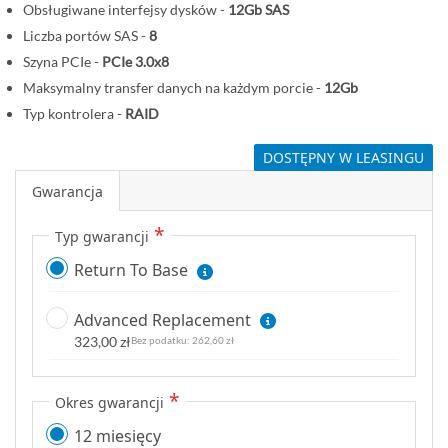
Obsługiwane interfejsy dysków -
12Gb SAS
Liczba portów SAS -
8
Szyna PCIe -
PCIe 3.0x8
Maksymalny transfer danych na każdym porcie -
12Gb
Typ kontrolera -
RAID
DOSTĘPNY W LEASINGU
Gwarancja
Typ gwarancji
Return To Base
Advanced Replacement
323,00 zł
262,60 zł
Okres gwarancji
12 miesięcy