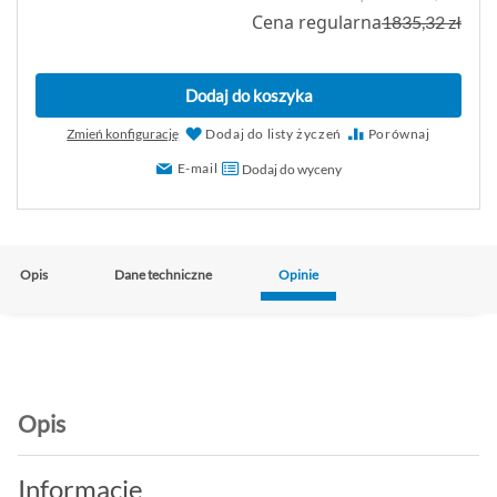
Cena regularna
1835,32 zł
n
a
p
Dodaj do koszyka
r
o
Zmień konfigurację
Dodaj do listy życzeń
Porównaj
m
E-mail
Dodaj do wyceny
o
c
y
j
Opis
Dane techniczne
Opinie
n
a
Opis
Informacje