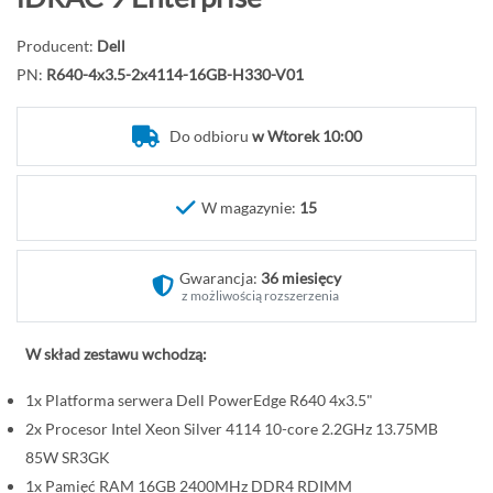
d
ź
Producent:
Dell
n
PN:
R640-4x3.5-2x4114-16GB-H330-V01
a
p
Do odbioru
w Wtorek 10:00
o
c
z
W magazynie:
15
ą
t
Gwarancja:
36 miesięcy
e
z możliwością rozszerzenia
k
g
W skład zestawu wchodzą:
a
l
1x Platforma serwera Dell PowerEdge R640 4x3.5"
e
2x Procesor Intel Xeon Silver 4114 10-core 2.2GHz 13.75MB
r
85W SR3GK
i
1x Pamięć RAM 16GB 2400MHz DDR4 RDIMM