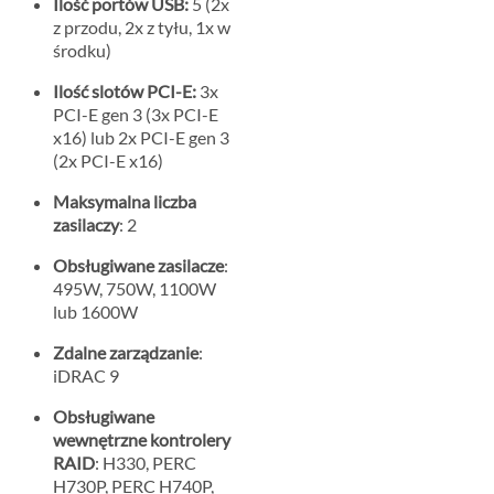
Ilość portów USB:
5 (2x
z przodu, 2x z tyłu, 1x w
środku)
Ilość slotów PCI-E:
3x
PCI-E gen 3 (3x PCI-E
x16) lub 2x PCI-E gen 3
(2x PCI-E x16)
Maksymalna liczba
zasilaczy
: 2
Obsługiwane zasilacze
:
495W, 750W, 1100W
lub 1600W
Zdalne zarządzanie
:
iDRAC 9
Obsługiwane
wewnętrzne kontrolery
RAID
: H330, PERC
H730P, PERC H740P,