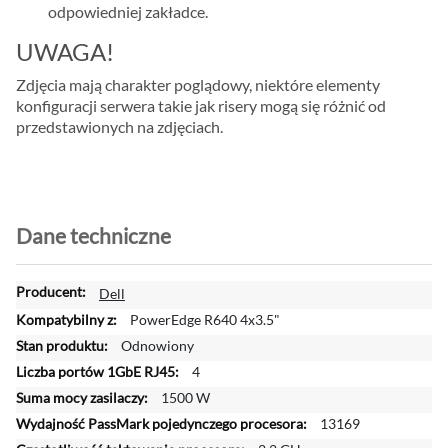
odpowiedniej zakładce.
UWAGA!
Zdjęcia mają charakter poglądowy, niektóre elementy
konfiguracji serwera takie jak risery mogą się różnić od
przedstawionych na zdjęciach.
Dane techniczne
W
Dell
i
PowerEdge R640 4x3.5"
ę
Odnowiony
c
4
e
j
1500 W
i
13169
n