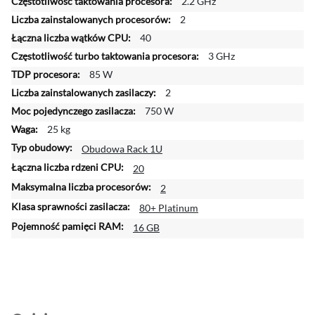
2.2 GHz
f
2
o
r
40
m
3 GHz
a
85 W
c
2
j
750 W
i
25 kg
Obudowa Rack 1U
20
2
80+ Platinum
16 GB