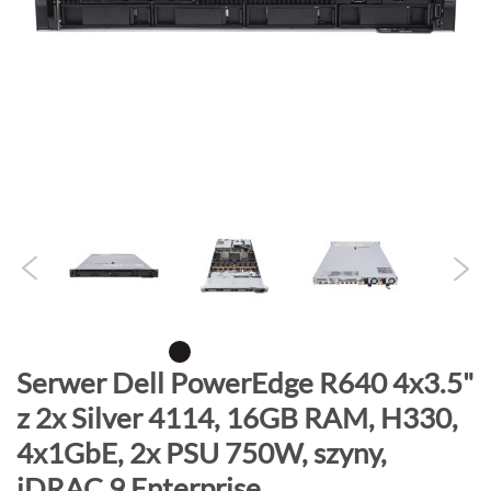
o
n
i
e
c
g
a
l
e
r
i
i
P
Serwer Dell PowerEdge R640 4x3.5"
r
z 2x Silver 4114, 16GB RAM, H330,
z
4x1GbE, 2x PSU 750W, szyny,
e
j
iDRAC 9 Enterprise