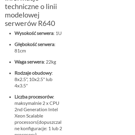
techniczne o linii
modelowej
serwerów R640
Wysokość serwera
: 1U
Głębokość serwera
:
81cm
Waga serwera
: 22kg
Rodzaje obudowy
:
8x2.5", 10x2.5" lub
4x3.5"
Liczba procesorów
:
maksymalnie 2 x CPU
2nd Generation Intel
Xeon Scalable
processors(dopuszczal
ne konfiguracje: 1 lub 2
procesory)