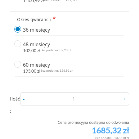
1 400,99 zł
Okres gwarancji
36 miesięcy
48 miesięcy
102,00 zł
82,93 zł
60 miesięcy
193,00 zł
156,91 zł
Ilość
-
+
:
Cena promocyjna dostępna do odwołania
1685,32 zł
C
e
1370,18 zł