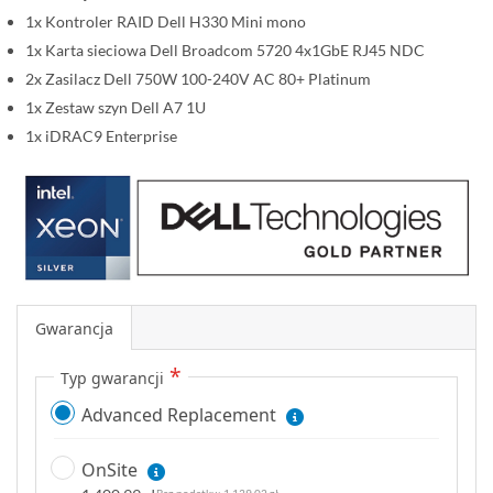
i
1x Kontroler RAID Dell H330 Mini mono
1x Karta sieciowa Dell Broadcom 5720 4x1GbE RJ45 NDC
2x Zasilacz Dell 750W 100-240V AC 80+ Platinum
1x Zestaw szyn Dell A7 1U
1x iDRAC9 Enterprise
Gwarancja
Typ gwarancji
Advanced Replacement
OnSite
1 139,02 zł