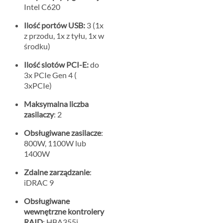
Intel C620
Ilość portów USB:
3 (1x
z przodu, 1x z tyłu, 1x w
środku)
Ilość slotów PCI-E:
do
3x PCIe Gen 4 (
3xPCIe)
Maksymalna liczba
zasilaczy
: 2
Obsługiwane zasilacze
:
800W, 1100W lub
1400W
Zdalne zarządzanie
:
iDRAC 9
Obsługiwane
wewnętrzne kontrolery
RAID
: HBA355i,