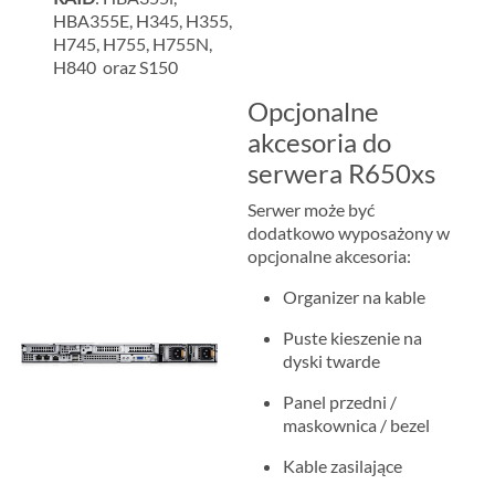
HBA355E, H345, H355,
H745, H755, H755N,
H840 oraz S150
Opcjonalne
akcesoria do
serwera R650xs
Serwer może być
dodatkowo wyposażony w
opcjonalne akcesoria:
Organizer na kable
Puste kieszenie na
dyski twarde
Panel przedni /
maskownica / bezel
Kable zasilające