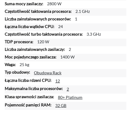
2800 W
e
j
2.1 GHz
i
1
n
24
f
3.3 GHz
o
r
120 W
m
2
a
1400 W
c
25 kg
j
i
Obudowa Rack
12
2
80+ Platinum
32 GB