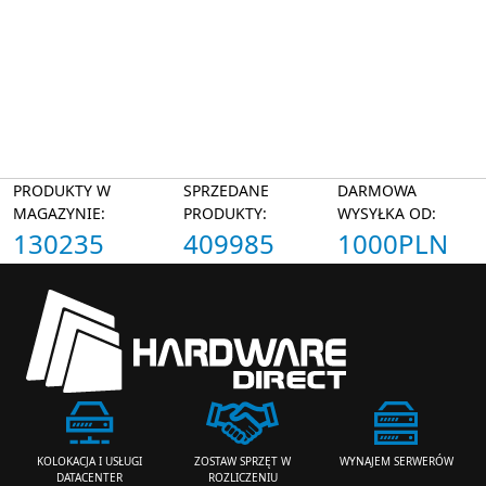
PRODUKTY W
SPRZEDANE
DARMOWA
MAGAZYNIE:
PRODUKTY:
WYSYŁKA OD:
130235
409985
1000PLN
ZOSTAW SPRZĘT W
WYNAJEM SERWERÓW
KOLOKACJA I USŁUGI
ROZLICZENIU
DATACENTER