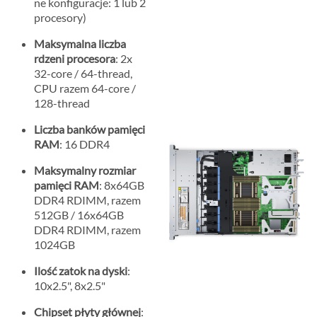
ne konfiguracje: 1 lub 2
procesory)
Maksymalna liczba
rdzeni procesora
: 2x
32-core / 64-thread,
CPU razem 64-core /
128-thread
Liczba banków pamięci
RAM
: 16 DDR4
Maksymalny rozmiar
pamięci RAM
: 8x64GB
DDR4 RDIMM, razem
512GB / 16x64GB
DDR4 RDIMM, razem
1024GB
Ilość zatok na dyski
:
10x2.5", 8x2.5"
Chipset płyty głównej
: