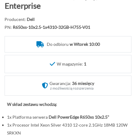
d
Enterprise
ź
n
Producent:
Dell
a
PN:
R650xs-10x2.5-1x4310-32GB-H755-V01
p
o
Do odbioru
w Wtorek 10:00
c
z
ą
W magazynie:
1
t
e
k
Gwarancja:
36 miesięcy
g
z możliwością rozszerzenia
a
l
W skład zestawu wchodzą:
e
1x Platforma serwera
Dell PowerEdge R650xs 10x2.5"
r
i
1x Procesor Intel Xeon Silver 4310 12-core 2.1GHz 18MB 120W
i
SRKXN