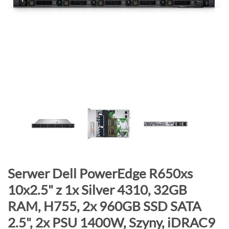
o
n
i
e
c
g
a
l
e
r
i
i
P
Serwer Dell PowerEdge R650xs
r
10x2.5" z 1x Silver 4310, 32GB
z
RAM, H755, 2x 960GB SSD SATA
e
j
2.5", 2x PSU 1400W, Szyny, iDRAC9