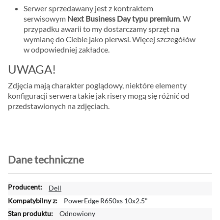
Serwer sprzedawany jest z kontraktem
serwisowym
Next Business Day typu premium
. W
przypadku awarii to my dostarczamy sprzęt na
wymianę do Ciebie jako pierwsi. Więcej szczegółów
w odpowiedniej zakładce.
UWAGA!
Zdjęcia mają charakter poglądowy, niektóre elementy
konfiguracji serwera takie jak risery mogą się różnić od
przedstawionych na zdjęciach.
Dane techniczne
W
Dell
i
PowerEdge R650xs 10x2.5"
ę
Odnowiony
c