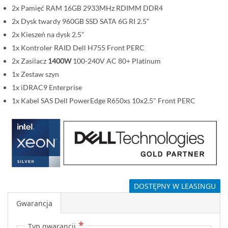
2x Pamięć RAM 16GB 2933MHz RDIMM DDR4
2x Dysk twardy 960GB SSD SATA 6G RI 2.5"
2x Kieszeń na dysk 2.5"
1x Kontroler RAID Dell H755 Front PERC
2x Zasilacz
1400W
100-240V AC 80+ Platinum
1x Zestaw szyn
1x iDRAC9 Enterprise
1x Kabel SAS Dell PowerEdge R650xs 10x2.5" Front PERC
DOSTĘPNY W LEASINGU
Gwarancja
Typ gwarancji