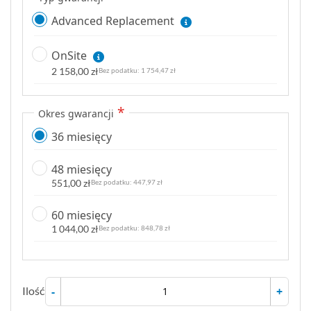
Advanced Replacement
OnSite
2 158,00 zł
1 754,47 zł
Okres gwarancji
36 miesięcy
48 miesięcy
551,00 zł
447,97 zł
60 miesięcy
1 044,00 zł
848,78 zł
Ilość
-
+