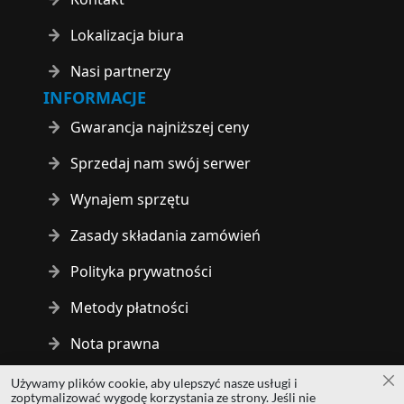
Lokalizacja biura
Nasi partnerzy
INFORMACJE
Gwarancja najniższej ceny
Sprzedaj nam swój serwer
Wynajem sprzętu
Zasady składania zamówień
Polityka prywatności
Metody płatności
Nota prawna
Używamy plików cookie, aby ulepszyć nasze usługi i
Za
Copyright © 2014 - 2026 MS Development | All rights reserved
zoptymalizować wygodę korzystania ze strony. Jeśli nie