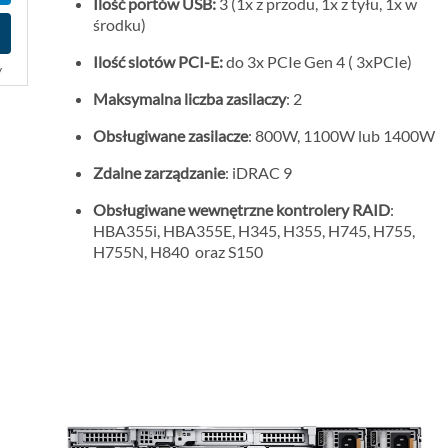
Ilość portów USB:
3 (1x z przodu, 1x z tyłu, 1x w
o
środku)
m
Ilość slotów PCI-E:
do 3x PCIe Gen 4 ( 3xPCIe)
o
y
c
Maksymalna liczba zasilaczy
: 2
y
Obsługiwane zasilacze
: 800W, 1100W lub 1400W
j
n
Zdalne zarządzanie
: iDRAC 9
a
Obsługiwane wewnętrzne kontrolery RAID
:
HBA355i, HBA355E, H345, H355, H745, H755,
H755N, H840 oraz S150