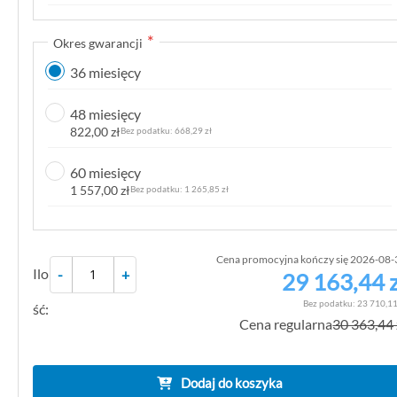
k
g
Okres gwarancji
a
36 miesięcy
l
e
48 miesięcy
r
822,00 zł
668,29 zł
i
i
60 miesięcy
1 557,00 zł
1 265,85 zł
Cena promocyjna kończy się 2026-08-
Ilo
-
+
29 163,44 z
23 710,11
ść:
Cena regularna
30 363,44 
Dodaj do koszyka