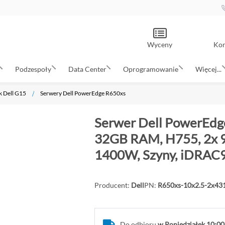
Wyceny
Kon
Podzespoły
Data Center
Oprogramowanie
Więcej...
k Dell G15
Serwery Dell PowerEdge R650xs
Serwer Dell PowerEdge
32GB RAM, H755, 2x 9
1400W, Szyny, iDRAC9
Producent:
Dell
PN:
R650xs-10x2.5-2x4
Do odbioru
w Poniedziałek 10:00