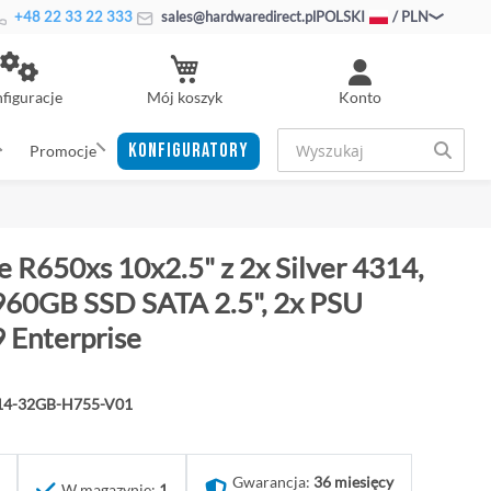
+48 22 33 22 333
sales@hardwaredirect.pl
POLSKI
/ PLN
Mój koszyk
figuracje
Konto
KONFIGURATORY
Promocje
 R650xs 10x2.5" z 2x Silver 4314,
60GB SSD SATA 2.5", 2x PSU
 Enterprise
314-32GB-H755-V01
Gwarancja:
36 miesięcy
W magazynie:
1