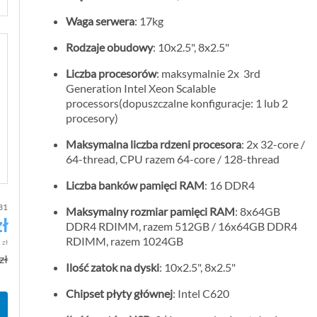
Waga serwera
: 17kg
Rodzaje obudowy
: 10x2.5", 8x2.5"
Liczba procesorów
: maksymalnie 2x 3rd
Generation Intel Xeon Scalable
processors(dopuszczalne konfiguracje: 1 lub 2
procesory)
Maksymalna liczba rdzeni procesora
: 2x 32-core /
64-thread, CPU razem 64-core / 128-thread
Liczba banków pamięci RAM
: 16 DDR4
31
Maksymalny rozmiar pamięci RAM
: 8x64GB
ł
DDR4 RDIMM, razem 512GB / 16x64GB DDR4
C
RDIMM, razem 1024GB
e
 zł
zł
n
Ilość zatok na dyski
: 10x2.5", 8x2.5"
a
Chipset płyty głównej
: Intel C620
p
r