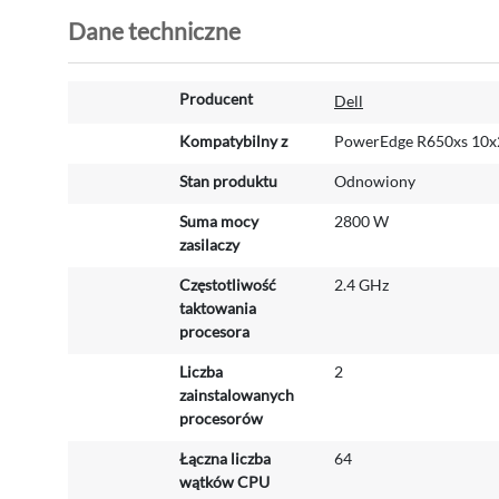
Dane techniczne
W
Producent
Dell
i
ę
Kompatybilny z
PowerEdge R650xs 10x
c
Stan produktu
Odnowiony
e
j
Suma mocy
2800 W
i
zasilaczy
n
f
Częstotliwość
2.4 GHz
o
taktowania
r
procesora
m
Liczba
2
a
zainstalowanych
c
procesorów
j
i
Łączna liczba
64
wątków CPU