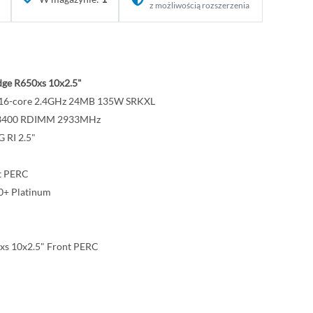
z możliwością rozszerzenia
ge R650xs 10x2.5"
14 16-core 2.4GHz 24MB 135W SRKXL
23400 RDIMM 2933MHz
 RI 2.5"
t PERC
+ Platinum
xs 10x2.5" Front PERC