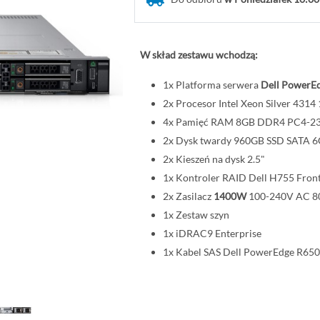
W skład zestawu wchodzą:
1x Platforma serwera
Dell PowerEd
2x Procesor Intel Xeon Silver 43
4x Pamięć RAM 8GB DDR4 PC4-
2x Dysk twardy 960GB SSD SATA 6G
2x Kieszeń na dysk 2.5"
1x Kontroler RAID Dell H755 Fron
2x Zasilacz
1400W
100-240V AC 80
1x Zestaw szyn
1x iDRAC9 Enterprise
1x Kabel SAS Dell PowerEdge R650