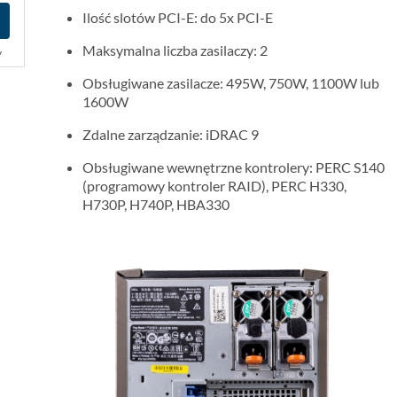
Ilość slotów PCI-E: do 5x PCI-E
Maksymalna liczba zasilaczy: 2
y
Obsługiwane zasilacze: 495W, 750W, 1100W lub
1600W
Zdalne zarządzanie: iDRAC 9
Obsługiwane wewnętrzne kontrolery: PERC S140
(programowy kontroler RAID), PERC H330,
H730P, H740P, HBA330