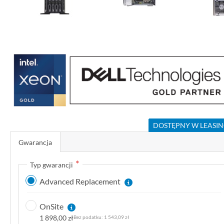
P
r
z
e
j
d
ź
DOSTĘPNY W LEASI
n
a
Gwarancja
p
o
Typ gwarancji
c
Advanced Replacement
z
ą
OnSite
t
1 898,00 zł
1 543,09 zł
e