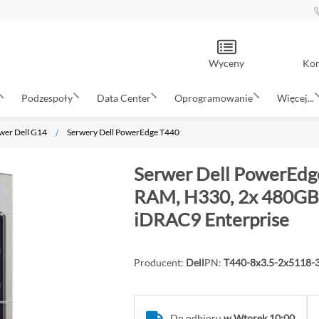
Wyceny
Kon
Podzespoły
Data Center
Oprogramowanie
Więcej...
wer Dell G14
Serwery Dell PowerEdge T440
Serwer Dell PowerEdge
RAM, H330, 2x 480GB 
iDRAC9 Enterprise
Producent:
Dell
PN:
T440-8x3.5-2x5118
Do odbioru
w Wtorek 10:00