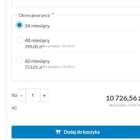
k
g
Okres gwarancji
a
36 miesięcy
l
e
48 miesięcy
r
398,00 zł
323,58 zł
i
i
60 miesięcy
753,01 zł
612,20 zł
Ilo
-
+
10 726,56 
8720,78
ść:
Dodaj do koszyka