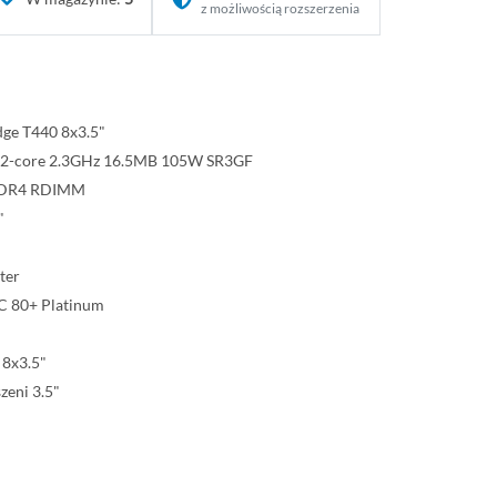
z możliwością rozszerzenia
dge T440 8x3.5"
8 12-core 2.3GHz 16.5MB 105W SR3GF
DDR4 RDIMM
"
ter
C 80+ Platinum
 8x3.5"
zeni 3.5"