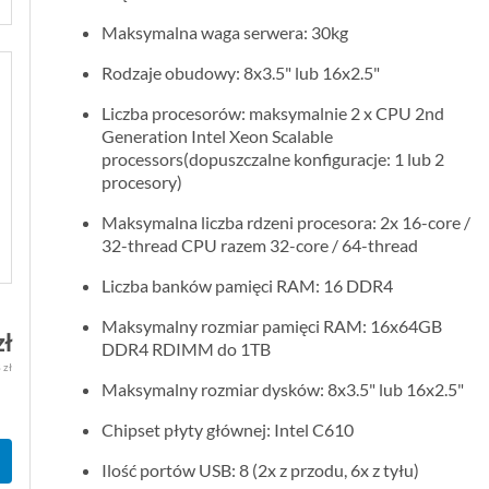
Maksymalna waga serwera: 30kg
Rodzaje obudowy: 8x3.5" lub 16x2.5"
Liczba procesorów: maksymalnie 2 x CPU 2nd
Generation Intel Xeon Scalable
processors(dopuszczalne konfiguracje: 1 lub 2
procesory)
Maksymalna liczba rdzeni procesora: 2x 16-core /
32-thread CPU razem 32-core / 64-thread
Liczba banków pamięci RAM: 16 DDR4
Maksymalny rozmiar pamięci RAM: 16x64GB
zł
DDR4 RDIMM do 1TB
 zł
Maksymalny rozmiar dysków: 8x3.5" lub 16x2.5"
Chipset płyty głównej: Intel C610
Ilość portów USB: 8 (2x z przodu, 6x z tyłu)