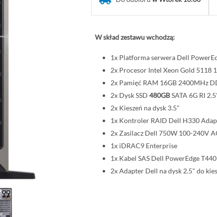
W skład zestawu wchodzą:
1x Platforma serwera Dell PowerE
2x Procesor Intel Xeon Gold 511
2x Pamięć RAM 16GB 2400MHz 
2x Dysk SSD
480GB
SATA 6G RI 2.5
2x Kieszeń na dysk 3.5"
1x Kontroler RAID Dell H330 Adap
2x Zasilacz Dell 750W 100-240V A
1x iDRAC9 Enterprise
1x Kabel SAS Dell PowerEdge T440
2x Adapter Dell na dysk 2.5" do kies