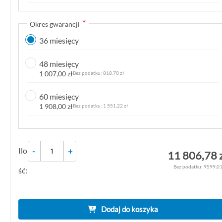
k
g
Okres gwarancji
a
36 miesięcy
l
e
48 miesięcy
r
1 007,00 zł
818,70 zł
i
i
60 miesięcy
1 908,00 zł
1 551,22 zł
Ilo
-
+
11 806,78 
9599,01
ść:
Dodaj do koszyka