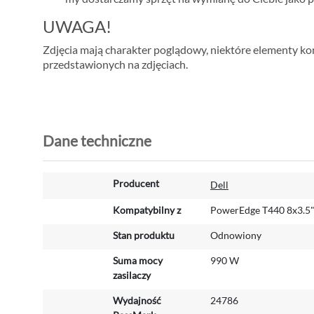
UWAGA!
Zdjęcia mają charakter poglądowy, niektóre elementy konf
przedstawionych na zdjęciach.
Dane techniczne
W
Producent
Dell
i
ę
Kompatybilny z
PowerEdge T440 8x3.5
c
Stan produktu
Odnowiony
e
j
Suma mocy
990 W
i
zasilaczy
n
f
Wydajność
24786
o