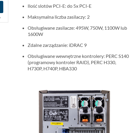
Ilość slotów PCI-E: do 5x PCI-E
Maksymalna liczba zasilaczy: 2
y
Obsługiwane zasilacze: 495W, 750W, 1100W lub
1600W
Zdalne zarządzanie: iDRAC 9
Obsługiwane wewnętrzne kontrolery: PERC S140
(programowy kontroler RAID), PERC H330,
H730P, H740P, HBA330