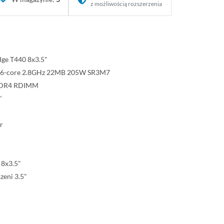
z możliwością rozszerzenia
dge T440 8x3.5"
3 16-core 2.8GHz 22MB 205W SR3M7
DDR4 RDIMM
"
r
 8x3.5"
zeni 3.5"