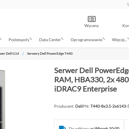
Wyceny
Kon
Podzespoły
Data Center
Oprogramowanie
Więcej...
wer Dell G14
Serwery Dell PowerEdge T440
Serwer Dell PowerEdge
RAM, HBA330, 2x 480G
iDRAC9 Enterprise
Producent:
Dell
PN:
T440-8x3.5-2x6143
Do odbioru
w Wtorek 10:00