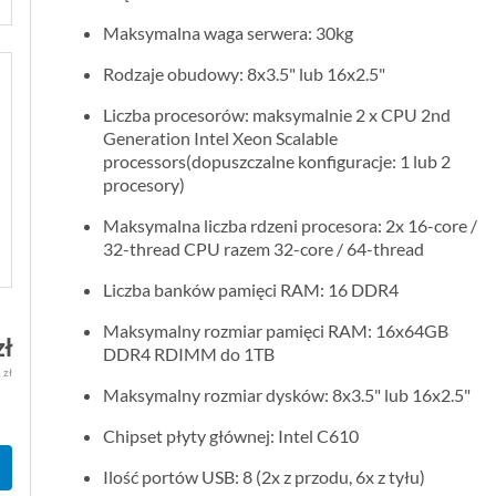
Maksymalna waga serwera: 30kg
Rodzaje obudowy: 8x3.5" lub 16x2.5"
Liczba procesorów: maksymalnie 2 x CPU 2nd
Generation Intel Xeon Scalable
processors(dopuszczalne konfiguracje: 1 lub 2
procesory)
Maksymalna liczba rdzeni procesora: 2x 16-core /
32-thread CPU razem 32-core / 64-thread
Liczba banków pamięci RAM: 16 DDR4
Maksymalny rozmiar pamięci RAM: 16x64GB
zł
DDR4 RDIMM do 1TB
 zł
Maksymalny rozmiar dysków: 8x3.5" lub 16x2.5"
Chipset płyty głównej: Intel C610
Ilość portów USB: 8 (2x z przodu, 6x z tyłu)