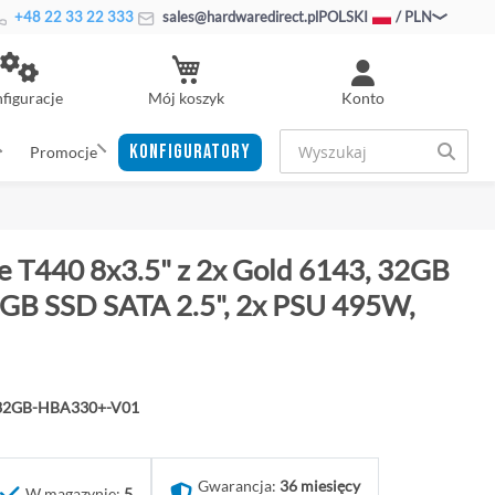
+48 22 33 22 333
sales@hardwaredirect.pl
POLSKI
/ PLN
Mój koszyk
figuracje
Konto
KONFIGURATORY
Promocje
 T440 8x3.5" z 2x Gold 6143, 32GB
B SSD SATA 2.5", 2x PSU 495W,
-32GB-HBA330+-V01
Gwarancja:
36 miesięcy
W magazynie:
5