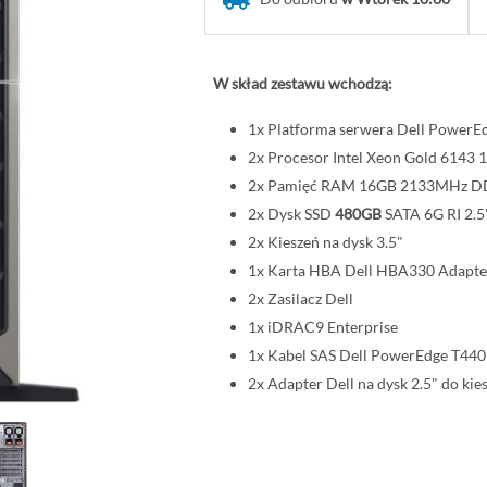
W skład zestawu wchodzą:
1x Platforma serwera Dell PowerE
2x Procesor Intel Xeon Gold 614
2x Pamięć RAM 16GB 2133MHz 
2x Dysk SSD
480GB
SATA 6G RI 2.5
2x Kieszeń na dysk 3.5"
1x Karta HBA Dell HBA330 Adapte
2x Zasilacz Dell
1x iDRAC9 Enterprise
1x Kabel SAS Dell PowerEdge T440
2x Adapter Dell na dysk 2.5" do kies