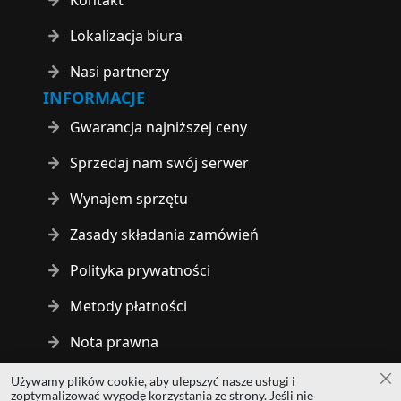
Lokalizacja biura
Nasi partnerzy
INFORMACJE
Gwarancja najniższej ceny
Sprzedaj nam swój serwer
Wynajem sprzętu
Zasady składania zamówień
Polityka prywatności
Metody płatności
Nota prawna
Używamy plików cookie, aby ulepszyć nasze usługi i
Za
Copyright © 2014 - 2026 MS Development | All rights reserved
zoptymalizować wygodę korzystania ze strony. Jeśli nie