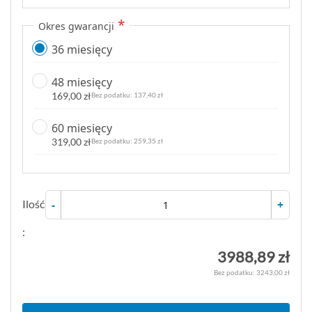
Okres gwarancji
36 miesięcy
48 miesięcy
169,00 zł
137,40 zł
60 miesięcy
319,00 zł
259,35 zł
Ilość
-
+
:
3988,89 zł
3243,00 zł