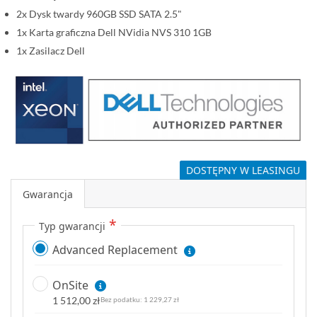
i
2x Dysk twardy 960GB SSD SATA 2.5"
1x Karta graficzna Dell NVidia NVS 310 1GB
1x Zasilacz Dell
DOSTĘPNY W LEASINGU
Gwarancja
Typ gwarancji
Advanced Replacement
OnSite
1 512,00 zł
1 229,27 zł