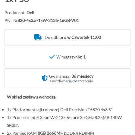
d
ź
Producent:
Dell
n
PN:
T5820-4x3.5-1xW-2135-16GB-V01
a
p
Do odbioru
w Czwartek 11:00
o
c
z
W magazynie:
1
ą
t
Gwarancja:
36 miesięcy
e
z możliwością rozszerzenia
k
g
W skład zestawu wchodzą:
a
l
1x Platforma stacji roboczej Dell Precision T5820 4x3.5"
e
1x Procesor Intel Xeon W-2135 6-core 3.7GHz 8.25MB 140W
r
SR3LN
i
2x Pamięć RAM
8GB 2666MHz
DDR4 RDIMM