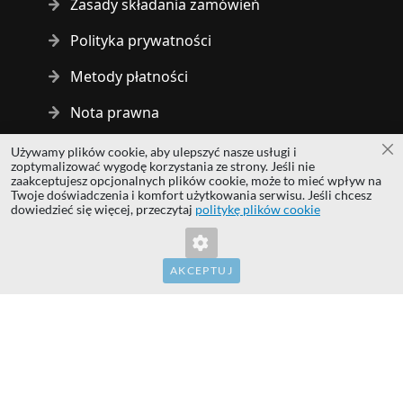
Zasady składania zamówień
Polityka prywatności
Metody płatności
Nota prawna
Używamy plików cookie, aby ulepszyć nasze usługi i
Za
Copyright © 2014 - 2026 MS Development | All rights reserved
zoptymalizować wygodę korzystania ze strony. Jeśli nie
| All logos and trademarks are properties of their respective
zaakceptujesz opcjonalnych plików cookie, może to mieć wpływ na
Twoje doświadczenia i komfort użytkowania serwisu. Jeśli chcesz
owners.
dowiedzieć się więcej, przeczytaj
politykę plików cookie
hardwaredirect.com
hardwaredirect.de
hardwaredirect.fr
AKCEPTUJ