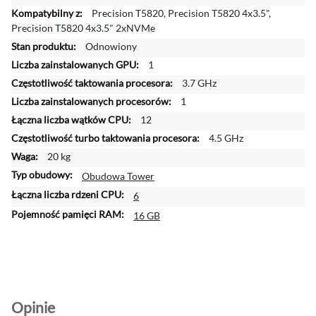
i
Precision T5820, Precision T5820 4x3.5",
ę
Precision T5820 4x3.5" 2xNVMe
c
Odnowiony
e
1
j
i
3.7 GHz
n
1
f
12
o
4.5 GHz
r
m
20 kg
a
Obudowa Tower
c
6
j
i
16 GB
Opinie