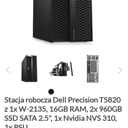
o
n
i
e
c
g
a
l
e
r
i
i
P
Stacja robocza Dell Precision T5820
r
z 1x W-2135, 16GB RAM, 2x 960GB
z
SSD SATA 2.5", 1x Nvidia NVS 310,
e
j
1x PSU