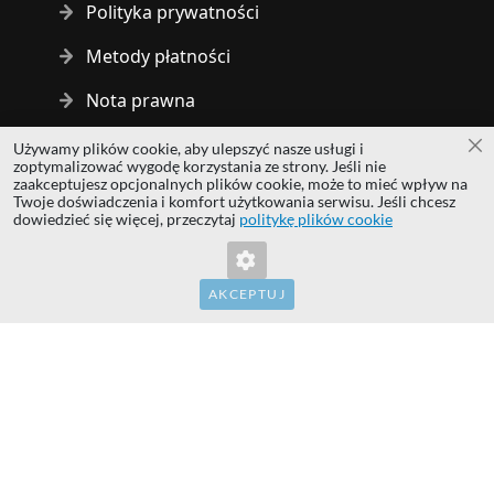
Polityka prywatności
Metody płatności
Nota prawna
Używamy plików cookie, aby ulepszyć nasze usługi i
Za
Copyright © 2014 - 2026 MS Development | All rights reserved
zoptymalizować wygodę korzystania ze strony. Jeśli nie
| All logos and trademarks are properties of their respective
zaakceptujesz opcjonalnych plików cookie, może to mieć wpływ na
Twoje doświadczenia i komfort użytkowania serwisu. Jeśli chcesz
owners.
dowiedzieć się więcej, przeczytaj
politykę plików cookie
hardwaredirect.com
hardwaredirect.de
hardwaredirect.fr
AKCEPTUJ