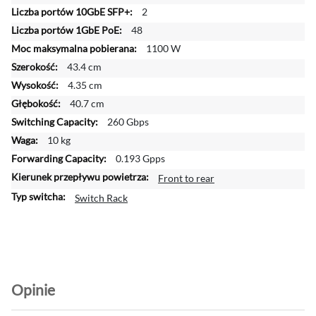
2
e
j
48
i
1100 W
n
43.4 cm
f
4.35 cm
o
r
40.7 cm
m
260 Gbps
a
10 kg
c
0.193 Gpps
j
i
Front to rear
Switch Rack
Opinie