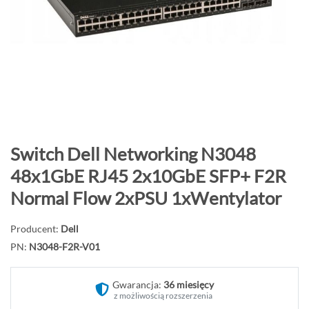
o
n
i
e
c
g
a
l
e
P
Switch Dell Networking N3048
r
r
48x1GbE RJ45 2x10GbE SFP+ F2R
i
z
Normal Flow 2xPSU 1xWentylator
i
e
j
Producent:
Dell
d
PN:
N3048-F2R-V01
ź
n
a
Gwarancja:
36 miesięcy
z możliwością rozszerzenia
p