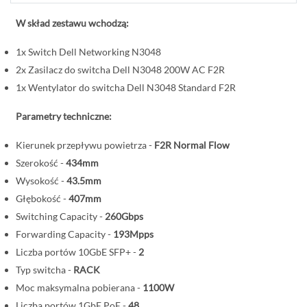
o
c
W skład zestawu wchodzą:
z
1x Switch Dell Networking N3048
ą
2x Zasilacz do switcha Dell N3048 200W AC F2R
t
e
1x Wentylator do switcha Dell N3048 Standard F2R
k
Parametry techniczne:
g
a
Kierunek przepływu powietrza -
F2R Normal Flow
l
Szerokość -
434mm
e
Wysokość -
43.5mm
r
Głębokość -
407mm
i
Switching Capacity -
260Gbps
i
Forwarding Capacity -
193Mpps
Liczba portów 10GbE SFP+ -
2
Typ switcha -
RACK
Moc maksymalna pobierana -
1100W
Liczba portów 1GbE PoE -
48