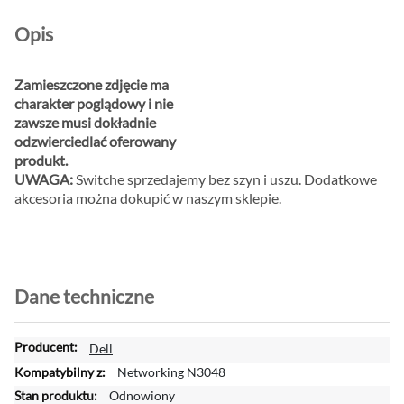
Opis
Zamieszczone zdjęcie ma
charakter poglądowy i nie
zawsze musi dokładnie
odzwierciedlać oferowany
produkt.
UWAGA:
Switche sprzedajemy bez szyn i uszu. Dodatkowe
akcesoria można dokupić w naszym sklepie.
Dane techniczne
W
Dell
i
Networking N3048
ę
Odnowiony
c