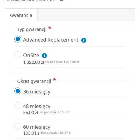
Gwarancja
Typ gwarancji
Advanced Replacement
OnSite
1 322,00 zł
1 074,80 zł
Okres gwarancji
36 miesięcy
48 miesięcy
56,00 zł
45,53 zł
60 miesięcy
105,01 zł
85,37 zł