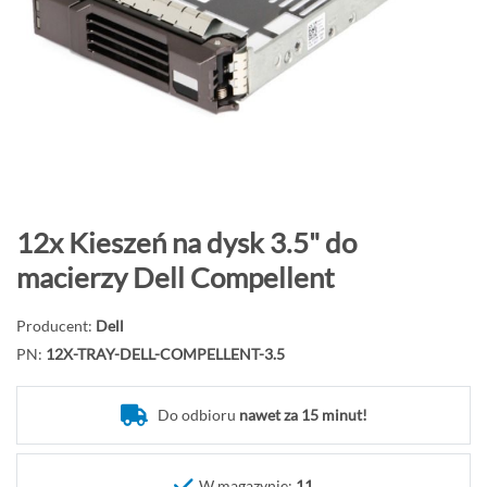
o
n
i
e
c
g
a
l
e
P
12x Kieszeń na dysk 3.5" do
r
r
macierzy Dell Compellent
i
z
i
e
Producent:
Dell
j
PN:
12X-TRAY-DELL-COMPELLENT-3.5
d
ź
Do odbioru
nawet za 15 minut!
n
a
p
W magazynie:
11