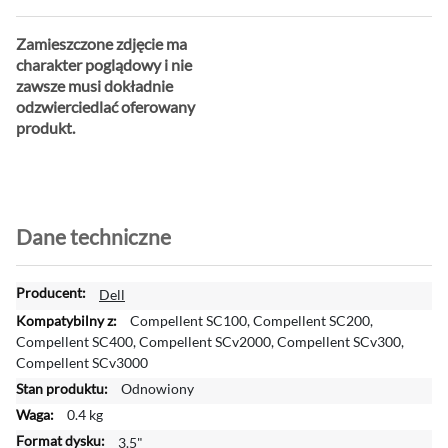
Zamieszczone zdjęcie ma
charakter poglądowy i nie
zawsze musi dokładnie
odzwierciedlać oferowany
produkt.
Dane techniczne
W
Dell
i
Compellent SC100, Compellent SC200,
ę
Compellent SC400, Compellent SCv2000, Compellent SCv300,
c
Compellent SCv3000
e
Odnowiony
j
0.4 kg
i
n
3.5"