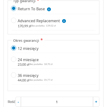
Typ gwarancji
Return To Base
Advanced Replacement
170,99 zł
139,02 zł
Okres gwarancji
12 miesięcy
24 miesiące
23,00 zł
18,70 zł
36 miesięcy
44,00 zł
35,77 zł
Ilość
-
+