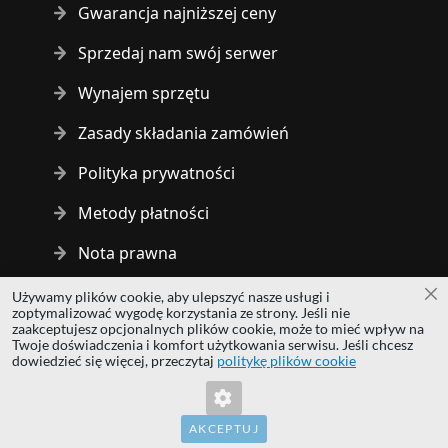
Gwarancja najniższej ceny
Sprzedaj nam swój serwer
Wynajem sprzętu
Zasady składania zamówień
Polityka prywatności
Metody płatności
Nota prawna
Używamy plików cookie, aby ulepszyć nasze usługi i
Za
Copyright © 2014 - 2026 MS Development | All rights reserved
zoptymalizować wygodę korzystania ze strony. Jeśli nie
| All logos and trademarks are properties of their respective
zaakceptujesz opcjonalnych plików cookie, może to mieć wpływ na
Twoje doświadczenia i komfort użytkowania serwisu. Jeśli chcesz
owners.
dowiedzieć się więcej, przeczytaj
politykę plików cookie
hardwaredirect.com
hardwaredirect.de
hardwaredirect.fr
AKCEPTUJ