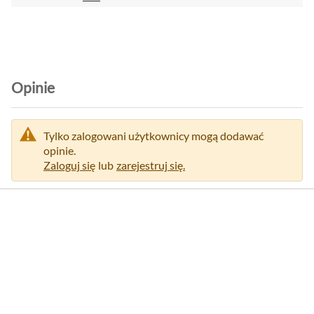
f
o
r
m
a
c
Opinie
j
i
Tylko zalogowani użytkownicy mogą dodawać
opinie.
Zaloguj się
lub
zarejestruj się.