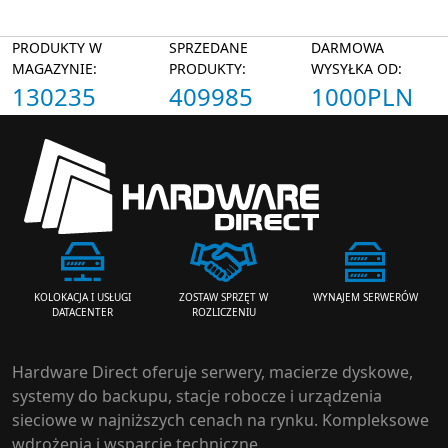
PRODUKTY W
SPRZEDANE
DARMOWA
MAGAZYNIE:
PRODUKTY:
WYSYŁKA OD:
130235
409985
1000PLN
ZOSTAW SPRZĘT W
WYNAJEM SERWERÓW
KOLOKACJA I USŁUGI
ROZLICZENIU
DATACENTER
Hardware Direct oferuje serwery, macierze dyskowe,
systemy do backupu, stacje robocze i urządzenia
sieciowe w najniższych cenach na rynku. Kompleksowe
wdrożenia i wsparcie techniczne.