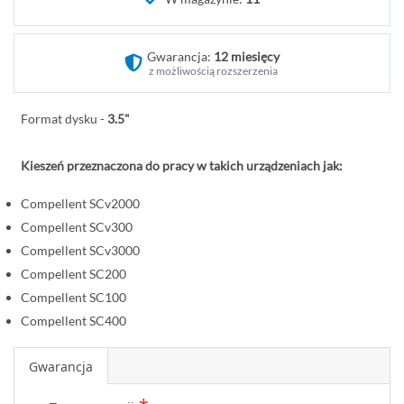
o
c
z
Gwarancja:
12 miesięcy
ą
z możliwością rozszerzenia
t
e
Format dysku -
3.5"
k
g
Kieszeń przeznaczona do pracy w takich urządzeniach jak:
a
l
Compellent SCv2000
e
Compellent SCv300
r
Compellent SCv3000
i
Compellent SC200
i
Compellent SC100
Compellent SC400
Gwarancja