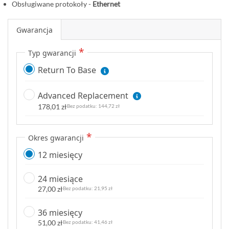
i
Obsługiwane protokoły -
Ethernet
Gwarancja
Typ gwarancji
Return To Base
Advanced Replacement
178,01 zł
144,72 zł
Okres gwarancji
12 miesięcy
24 miesiące
27,00 zł
21,95 zł
36 miesięcy
51,00 zł
41,46 zł