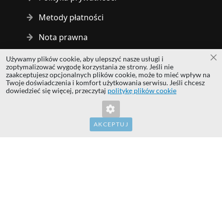
Metody płatności
Nota prawna
Używamy plików cookie, aby ulepszyć nasze usługi i
Za
Copyright © 2014 - 2026 MS Development | All rights reserved
zoptymalizować wygodę korzystania ze strony. Jeśli nie
| All logos and trademarks are properties of their respective
zaakceptujesz opcjonalnych plików cookie, może to mieć wpływ na
Twoje doświadczenia i komfort użytkowania serwisu. Jeśli chcesz
owners.
dowiedzieć się więcej, przeczytaj
politykę plików cookie
hardwaredirect.com
hardwaredirect.de
hardwaredirect.fr
AKCEPTUJ