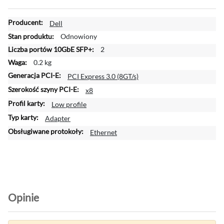
W
Dell
i
Odnowiony
ę
2
c
0.2 kg
e
j
PCI Express 3.0 (8GT/s)
i
x8
n
Low profile
f
o
Adapter
r
Ethernet
m
a
c
j
i
Opinie