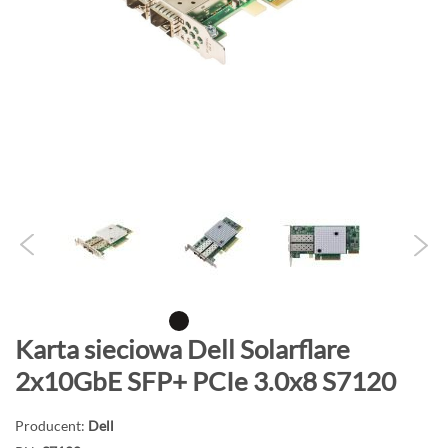
o
n
i
e
c
g
a
l
e
r
i
i
P
Karta sieciowa Dell Solarflare
r
2x10GbE SFP+ PCIe 3.0x8 S7120
z
e
Producent:
Dell
j