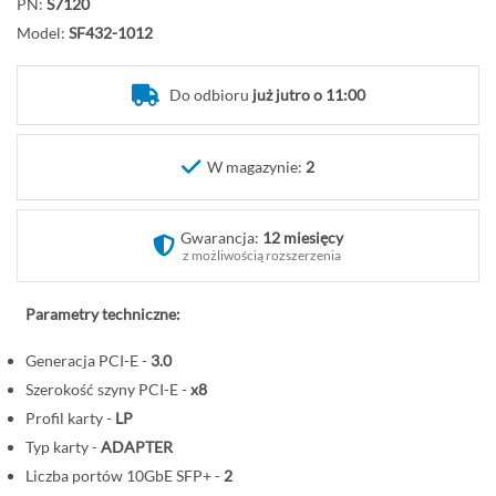
PN:
S7120
d
Model:
SF432-1012
ź
n
a
Do odbioru
już jutro o 11:00
p
o
W magazynie:
2
c
z
ą
Gwarancja:
12 miesięcy
t
z możliwością rozszerzenia
e
k
Parametry techniczne:
g
a
Generacja PCI-E -
3.0
l
Szerokość szyny PCI-E -
x8
e
Profil karty -
LP
r
Typ karty -
ADAPTER
i
Liczba portów 10GbE SFP+ -
2