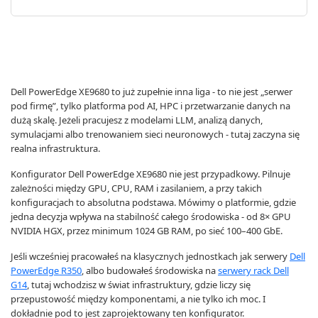
Dell PowerEdge XE9680 to już zupełnie inna liga - to nie jest „serwer
pod firmę”, tylko platforma pod AI, HPC i przetwarzanie danych na
dużą skalę. Jeżeli pracujesz z modelami LLM, analizą danych,
symulacjami albo trenowaniem sieci neuronowych - tutaj zaczyna się
realna infrastruktura.
Konfigurator Dell PowerEdge XE9680 nie jest przypadkowy. Pilnuje
zależności między GPU, CPU, RAM i zasilaniem, a przy takich
konfiguracjach to absolutna podstawa. Mówimy o platformie, gdzie
jedna decyzja wpływa na stabilność całego środowiska - od 8× GPU
NVIDIA HGX, przez minimum 1024 GB RAM, po sieć 100–400 GbE.
Jeśli wcześniej pracowałeś na klasycznych jednostkach jak serwery
Dell
PowerEdge R350
, albo budowałeś środowiska na
serwery rack Dell
G14
, tutaj wchodzisz w świat infrastruktury, gdzie liczy się
przepustowość między komponentami, a nie tylko ich moc. I
dokładnie pod to jest zaprojektowany ten konfigurator.