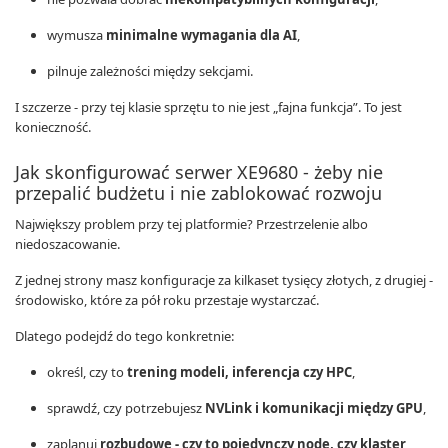
wymusza
minimalne wymagania dla AI
,
pilnuje zależności między sekcjami.
I szczerze - przy tej klasie sprzętu to nie jest „fajna funkcja”. To jest
konieczność.
Jak skonfigurować serwer XE9680 - żeby nie
przepalić budżetu i nie zablokować rozwoju
Największy problem przy tej platformie? Przestrzelenie albo
niedoszacowanie.
Z jednej strony masz konfiguracje za kilkaset tysięcy złotych, z drugiej -
środowisko, które za pół roku przestaje wystarczać.
Dlatego podejdź do tego konkretnie:
określ, czy to
trening modeli, inferencja czy HPC
,
sprawdź, czy potrzebujesz
NVLink i komunikacji między GPU
,
zaplanuj
rozbudowę - czy to pojedynczy node, czy klaster
,