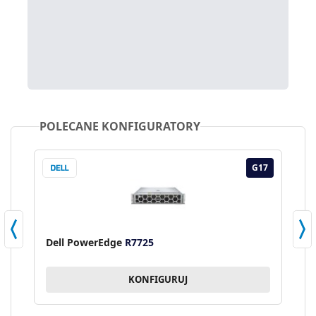
POLECANE KONFIGURATORY
17
G17
Dell PowerEdge
R7725
D
KONFIGURUJ