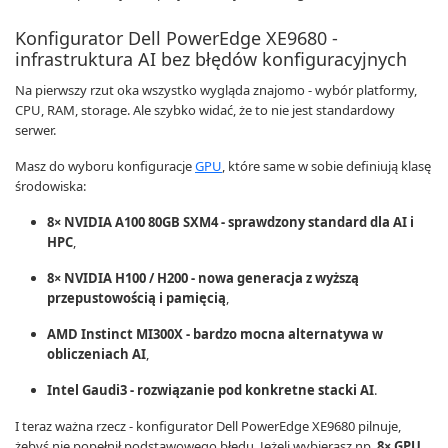
Konfigurator Dell PowerEdge XE9680 -
infrastruktura AI bez błędów konfiguracyjnych
Na pierwszy rzut oka wszystko wygląda znajomo - wybór platformy,
CPU, RAM, storage. Ale szybko widać, że to nie jest standardowy
serwer.
Masz do wyboru konfiguracje
GPU
, które same w sobie definiują klasę
środowiska:
8× NVIDIA A100 80GB SXM4 - sprawdzony standard dla AI i
HPC
,
8× NVIDIA H100 / H200 - nowa generacja z wyższą
przepustowością i pamięcią
,
AMD Instinct MI300X - bardzo mocna alternatywa w
obliczeniach AI
,
Intel Gaudi3 - rozwiązanie pod konkretne stacki AI
.
I teraz ważna rzecz - konfigurator Dell PowerEdge XE9680 pilnuje,
żebyś nie popełnił podstawowego błędu. Jeżeli wybierasz np.
8× GPU