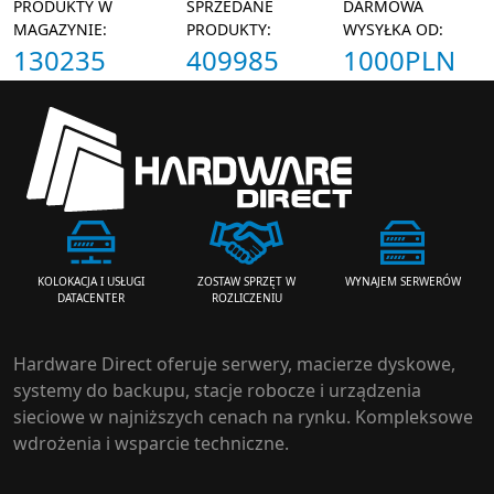
PRODUKTY W
SPRZEDANE
DARMOWA
MAGAZYNIE:
PRODUKTY:
WYSYŁKA OD:
130235
409985
1000PLN
ZOSTAW SPRZĘT W
WYNAJEM SERWERÓW
KOLOKACJA I USŁUGI
ROZLICZENIU
DATACENTER
Hardware Direct oferuje serwery, macierze dyskowe,
systemy do backupu, stacje robocze i urządzenia
sieciowe w najniższych cenach na rynku. Kompleksowe
wdrożenia i wsparcie techniczne.