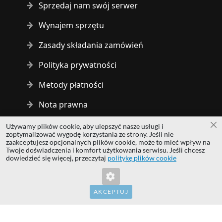
Sprzedaj nam swój serwer
Wynajem sprzętu
Zasady składania zamówień
Polityka prywatności
Metody płatności
Nota prawna
Używamy plików cookie, aby ulepszyć nasze usługi i
Za
Copyright © 2014 - 2026 MS Development | All rights reserved
zoptymalizować wygodę korzystania ze strony. Jeśli nie
| All logos and trademarks are properties of their respective
zaakceptujesz opcjonalnych plików cookie, może to mieć wpływ na
Twoje doświadczenia i komfort użytkowania serwisu. Jeśli chcesz
owners.
dowiedzieć się więcej, przeczytaj
politykę plików cookie
Nieprawidłowy klucz formularza. Proszę
hardwaredirect.com
odświeżyć stronę.
hardwaredirect.de
hardwaredirect.fr
AKCEPTUJ