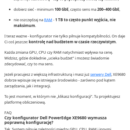
dobierz sieć - minimum
100 GbE
, często sens ma
200–400 GbE
,
nie oszczędzaj na
RAM
-
1 TB to często punkt wyjścia, nie
maksimum
.
I teraz ważne - konfigurator nie tylko pilnuje kompatybilności. On daje
Ci coś jeszcze:
kontrolę nad budżetem w czasie rzeczywistym
.
Każda zmiana GPU, CPU czy RAM natychmiast wpływa na cenę.
Widzisz, gdzie dokładnie „ucieka budżet” i możesz świadomie
zdecydować, czy to ma sens.
Jeżeli pracujesz z większą infrastrukturą i masz już
serwery Dell
, XE9680
dobrze wpisuje się w istniejące środowisko - zarówno pod kątem
zarządzania, jak i integracji.
To jest moment, w którym nie „klikasz konfiguracji”. Tu projektujesz
platformę obliczeniową.
FAQ
Czy konfigurator Dell PowerEdge XE9680 wymusza
poprawną konfigurację?
Tak. System pilnuje zależności między GPU, CPU, RAM i innymi