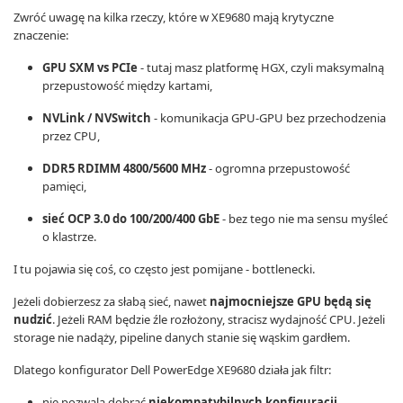
Zwróć uwagę na kilka rzeczy, które w XE9680 mają krytyczne
znaczenie:
GPU SXM vs PCIe
- tutaj masz platformę HGX, czyli maksymalną
przepustowość między kartami,
NVLink / NVSwitch
- komunikacja GPU-GPU bez przechodzenia
przez CPU,
DDR5 RDIMM 4800/5600 MHz
- ogromna przepustowość
pamięci,
sieć OCP 3.0 do 100/200/400 GbE
- bez tego nie ma sensu myśleć
o klastrze.
I tu pojawia się coś, co często jest pomijane - bottlenecki.
Jeżeli dobierzesz za słabą sieć, nawet
najmocniejsze GPU będą się
nudzić
. Jeżeli RAM będzie źle rozłożony, stracisz wydajność CPU. Jeżeli
storage nie nadąży, pipeline danych stanie się wąskim gardłem.
Dlatego konfigurator Dell PowerEdge XE9680 działa jak filtr:
nie pozwala dobrać
niekompatybilnych konfiguracji
,