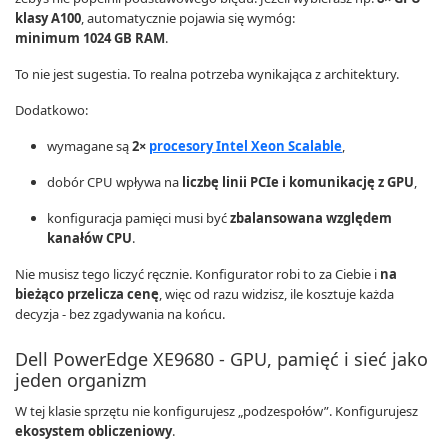
klasy A100
, automatycznie pojawia się wymóg:
minimum 1024 GB RAM
.
To nie jest sugestia. To realna potrzeba wynikająca z architektury.
Dodatkowo:
wymagane są
2×
procesory Intel Xeon Scalable
,
dobór CPU wpływa na
liczbę linii PCIe i komunikację z GPU
,
konfiguracja pamięci musi być
zbalansowana względem
kanałów CPU
.
Nie musisz tego liczyć ręcznie. Konfigurator robi to za Ciebie i
na
bieżąco przelicza cenę
, więc od razu widzisz, ile kosztuje każda
decyzja - bez zgadywania na końcu.
Dell PowerEdge XE9680 - GPU, pamięć i sieć jako
jeden organizm
W tej klasie sprzętu nie konfigurujesz „podzespołów”. Konfigurujesz
ekosystem obliczeniowy
.