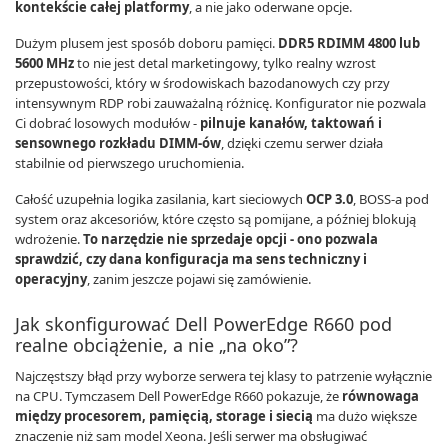
kontekście całej platformy
, a nie jako oderwane opcje.
Dużym plusem jest sposób doboru pamięci.
DDR5 RDIMM 4800 lub
5600 MHz
to nie jest detal marketingowy, tylko realny wzrost
przepustowości, który w środowiskach bazodanowych czy przy
intensywnym RDP robi zauważalną różnicę. Konfigurator nie pozwala
Ci dobrać losowych modułów -
pilnuje kanałów, taktowań i
sensownego rozkładu DIMM-ów
, dzięki czemu serwer działa
stabilnie od pierwszego uruchomienia.
Całość uzupełnia logika zasilania, kart sieciowych
OCP 3.0
, BOSS-a pod
system oraz akcesoriów, które często są pomijane, a później blokują
wdrożenie.
To narzędzie nie sprzedaje opcji - ono pozwala
sprawdzić, czy dana konfiguracja ma sens techniczny i
operacyjny
, zanim jeszcze pojawi się zamówienie.
Jak skonfigurować Dell PowerEdge R660 pod
realne obciążenie, a nie „na oko”?
Najczęstszy błąd przy wyborze serwera tej klasy to patrzenie wyłącznie
na CPU. Tymczasem Dell PowerEdge R660 pokazuje, że
równowaga
między procesorem, pamięcią, storage i siecią
ma dużo większe
znaczenie niż sam model Xeona. Jeśli serwer ma obsługiwać