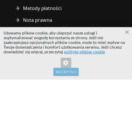
Metody płatności
Nota prawna
Używamy plików cookie, aby ulepszyć nasze usługi i
Za
Copyright © 2014 - 2026 MS Development | All rights reserved
zoptymalizować wygodę korzystania ze strony. Jeśli nie
| All logos and trademarks are properties of their respective
zaakceptujesz opcjonalnych plików cookie, może to mieć wpływ na
Twoje doświadczenia i komfort użytkowania serwisu. Jeśli chcesz
owners.
dowiedzieć się więcej, przeczytaj
politykę plików cookie
Nieprawidłowy klucz formularza. Proszę
hardwaredirect.com
odświeżyć stronę.
hardwaredirect.de
hardwaredirect.fr
AKCEPTUJ