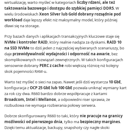
wirtualizację, warto myśleć w kategoriach
liczby rdzeni, ale też
taktowania bazowego i dostępu do szybkiej pamięci DDR5
. W
wielu środowiskach
Xeon Silver lub Gold dobrany rozsądnie pod
workload
daje lepszy efekt niż maksymalny model, który później
dławi się na storage.
Przy bazach danych i aplikacjach transakcyjnych kluczowe staje się
NVMe i kontroler RAID
, który realnie nadąża za dyskami.
RAID 10
na SSD NVMe
to dziś jeden z najczęściej wybieranych scenariuszy, bo
daje
przewidywalność wydajności i odporność na awarie
, bez
skomplikowanych rozwiązań zewnętrznych. W takich konfiguracjach
sensownie dobrany
PERC z cache
robi większą różnicę niż kolejny
skok pojemności RAM-u.
Warto też myśleć o sieci na zapas. Nawet jeśli dziś wystarcza
10 GbE
,
konfiguracja z
OCP 25 GbE lub 100 GbE
pozwala uniknąć wymiany kart
za rok czy dwa. R660 bardzo dobrze współpracuje z kartami
Broadcom, Intel i Mellanox
, a odpowiedni riser sprawia, że
rozbudowa nie wymaga rozbierania połowy serwera.
Dobrze skonfigurowany R660 to taki, który
nie pracuje na granicy
możliwości od pierwszego dnia
, tylko ma
bezpieczny margines
.
Dzięki temu aktualizacje, backupy, snapshoty czy nagłe skoki