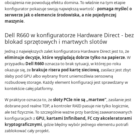
obciążenia nie powodują efektu domina. To właśnie na tym etapie
konfigurator pokazuje swoją największą wartość -
pomaga myśleć o
serwerze jak o elemencie środowiska, a nie pojedynczej
maszynie
.
Dell R660 w konfiguratorze Hardware Direct - bez
blokad sprzętowych i martwych slotów
Jedną z największych zalet konfiguratora Hardware Direct jest to, że
eliminuje decyzje, które wyglądają dobrze tylko na papierze
. W
przypadku
Dell R660
oznacza to brak sytuacji, w której po roku
okazuje się, że
brakuje risera pod kartę sieciową
, zasilacz jest zbyt
słaby pod GPU albo wybrany front uniemożliwia sensowną
rozbudowę storage. Każdy element konfiguracji jest sprawdzany w
kontekście całej platformy.
W praktyce oznacza to, że
sloty PCIe nie są „martwe”
, zasilanie jest
dobrane pod realne TDP, a kontroler RAID pasuje nie tylko logicznie,
ale też fizycznie. To szczególnie ważne przy bardziej zaawansowanych
konfiguracjach z
GPU, kartami Infiniband, FC czy akceleratorami
kryptograficznymi
, gdzie błędny wybór jednego elementu potrafi
zablokować cały projekt.