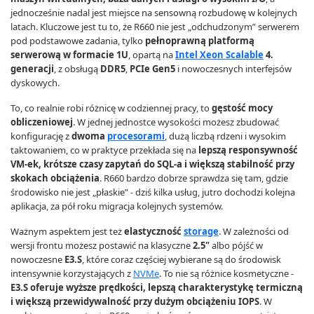
jednocześnie nadal jest miejsce na sensowną rozbudowę w kolejnych
latach. Kluczowe jest tu to, że R660 nie jest „odchudzonym” serwerem
pod podstawowe zadania, tylko
pełnoprawną platformą
serwerową w formacie 1U
, opartą na
Intel Xeon Scalable
4.
generacji
, z obsługą
DDR5
,
PCIe Gen5
i nowoczesnych interfejsów
dyskowych.
To, co realnie robi różnicę w codziennej pracy, to
gęstość mocy
obliczeniowej
. W jednej jednostce wysokości możesz zbudować
konfigurację z
dwoma
procesorami
, dużą liczbą rdzeni i wysokim
taktowaniem, co w praktyce przekłada się na
lepszą responsywność
VM-ek, krótsze czasy zapytań do SQL-a i większą stabilność przy
skokach obciążenia
. R660 bardzo dobrze sprawdza się tam, gdzie
środowisko nie jest „płaskie” - dziś kilka usług, jutro dochodzi kolejna
aplikacja, za pół roku migracja kolejnych systemów.
Ważnym aspektem jest też
elastyczność
storage
. W zależności od
wersji frontu możesz postawić na klasyczne
2.5"
albo pójść w
nowoczesne
E3.S
, które coraz częściej wybierane są do środowisk
intensywnie korzystających z
NVMe
. To nie są różnice kosmetyczne -
E3.S oferuje wyższe prędkości, lepszą charakterystykę termiczną
i większą przewidywalność przy dużym obciążeniu IOPS
. W