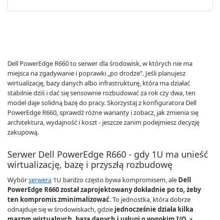
Dell PowerEdge R660 to serwer dla środowisk, w których nie ma
miejsca na zgadywanie i poprawki „po drodze”. Jeśli planujesz
wirtualizację, bazy danych albo infrastrukturę, która ma działać
stabilnie dziś i dać się sensownie rozbudować za rok czy dwa, ten
model daje solidną bazę do pracy. Skorzystaj z konfiguratora Dell
PowerEdge R660, sprawdź różne warianty i zobacz, jak zmienia się
architektura, wydajność i koszt - jeszcze zanim podejmiesz decyzję
zakupową.
Serwer Dell PowerEdge R660 - gdy 1U ma unieść
wirtualizację, bazę i przyszłą rozbudowę
Wybór
serwera
1U bardzo często bywa kompromisem, ale
Dell
PowerEdge R660 został zaprojektowany dokładnie po to, żeby
ten kompromis zminimalizować
. To jednostka, która dobrze
odnajduje się w środowiskach, gdzie
jednocześnie działa kilka
maszyn wirtualnych, baza danych i usługi o wysokim I/O
, a