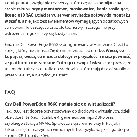
Konfigurator uwzględnia też rzeczy, które często są pomijane na
etapie zakupu:
szyny montażowe, maskownice, kable zasilające,
licencje iDRAC
. Dzięki temu serwer przyjeżdża
gotowy do montażu
w szafie
, a nie jako zestaw elementów wymagających dodatkowych
zamówień. To oszczędza czas, ale też nerwy - szczególnie przy
wdrożeniach, gdzie liczy się każdy dzień.
Finalnie Dell PowerEdge R660 skonfigurowany w Hardware Direct to
sprzęt, który nie zmusza Cię do improwizacji po drodze.
Wiesz, co
kupujesz, wiesz, co możesz dołożyć w przyszłości i masz pewność,
że platforma nie zamknie Ci drogi rozwoju
. I właśnie to sprawia, że
ten model tak często trafia do środowisk, które mają działać stabilnie
przez wiele lat, a nie tylko „na start”.
FAQ
Czy Dell PowerEdge R660 nadaje się do wirtualizacji?
Tak. R660 jest dobrze przystosowany do środowisk wirtualnych, dzięki
obsłudze Intel Xeon Scalable 4. generacji, pamięci DDR5 oraz
szybkiego storage NVMe. Sprawdza się zarówno przy kilku, jak i
kilkudziesięciu maszynach wirtualnych, bez ryzyka wąskich gardeł po
stronie CPU lub dysków.