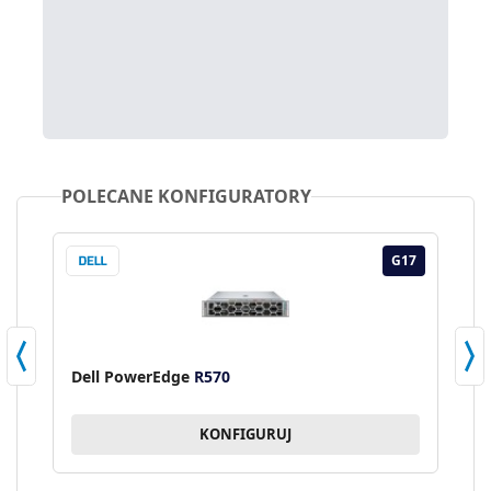
POLECANE KONFIGURATORY
17
G17
Dell PowerEdge
R570
D
KONFIGURUJ