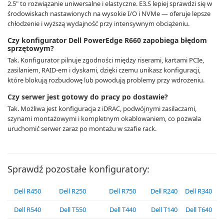
2.5" to rozwiązanie uniwersalne i elastyczne. E3.S lepiej sprawdzi się w
środowiskach nastawionych na wysokie I/O i NVMe — oferuje lepsze
chłodzenie i wyższą wydajność przy intensywnym obciążeniu.
Czy konfigurator Dell PowerEdge R660 zapobiega błędom
sprzętowym?
Tak. Konfigurator pilnuje zgodności między riserami, kartami PCIe,
zasilaniem, RAID-em i dyskami, dzięki czemu unikasz konfiguracji,
które blokują rozbudowę lub powodują problemy przy wdrożeniu.
Czy serwer jest gotowy do pracy po dostawie?
Tak. Możliwa jest konfiguracja z iDRAC, podwójnymi zasilaczami,
szynami montażowymi i kompletnym okablowaniem, co pozwala
uruchomić serwer zaraz po montażu w szafie rack.
Sprawdź pozostałe konfiguratory:
Dell R450
Dell R250
Dell R750
Dell R240
Dell R340
Dell R540
Dell T550
Dell T440
Dell T140
Dell T640