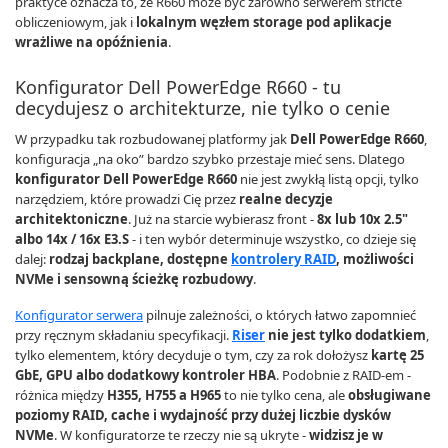
praktyce oznacza to, że R660 może być zarówno serwerem stricte
obliczeniowym, jak i
lokalnym węzłem storage pod aplikacje
wrażliwe na opóźnienia
.
Konfigurator Dell PowerEdge R660 - tu
decydujesz o architekturze, nie tylko o cenie
W przypadku tak rozbudowanej platformy jak
Dell PowerEdge R660
,
konfiguracja „na oko” bardzo szybko przestaje mieć sens. Dlatego
konfigurator Dell PowerEdge R660
nie jest zwykłą listą opcji, tylko
narzędziem, które prowadzi Cię przez
realne decyzje
architektoniczne
. Już na starcie wybierasz front -
8x lub 10x 2.5"
albo 14x / 16x E3.S
- i ten wybór determinuje wszystko, co dzieje się
dalej:
rodzaj backplane, dostępne
kontrolery RAID
, możliwości
NVMe i sensowną ścieżkę rozbudowy
.
Konfigurator serwera
pilnuje zależności, o których łatwo zapomnieć
przy ręcznym składaniu specyfikacji.
Riser
nie jest tylko dodatkiem
,
tylko elementem, który decyduje o tym, czy za rok dołożysz
kartę 25
GbE, GPU albo dodatkowy kontroler HBA
. Podobnie z RAID-em -
różnica między
H355, H755 a H965
to nie tylko cena, ale
obsługiwane
poziomy RAID, cache i wydajność przy dużej liczbie dysków
NVMe
. W konfiguratorze te rzeczy nie są ukryte -
widzisz je w