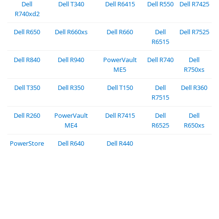
Dell
Dell T340
Dell R6415
Dell R550
Dell R7425
R740xd2
Dell R650
Dell R660xs
Dell R660
Dell
Dell R7525
R6515
Dell R840
Dell R940
PowerVault
Dell R740
Dell
ME5
R750xs
Dell T350
Dell R350
Dell T150
Dell
Dell R360
R7515
Dell R260
PowerVault
Dell R7415
Dell
Dell
ME4
R6525
R650xs
PowerStore
Dell R640
Dell R440