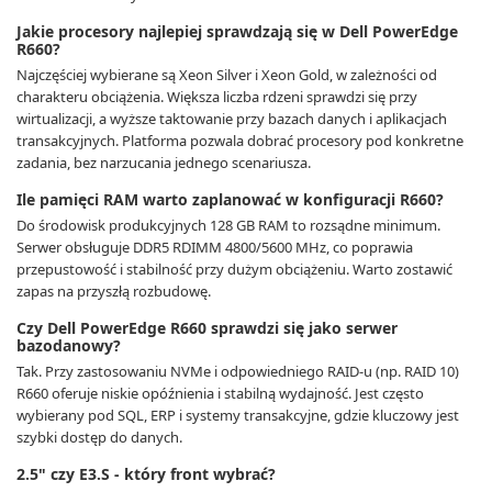
Jakie procesory najlepiej sprawdzają się w Dell PowerEdge
R660?
Najczęściej wybierane są Xeon Silver i Xeon Gold, w zależności od
charakteru obciążenia. Większa liczba rdzeni sprawdzi się przy
wirtualizacji, a wyższe taktowanie przy bazach danych i aplikacjach
transakcyjnych. Platforma pozwala dobrać procesory pod konkretne
zadania, bez narzucania jednego scenariusza.
Ile pamięci RAM warto zaplanować w konfiguracji R660?
Do środowisk produkcyjnych 128 GB RAM to rozsądne minimum.
Serwer obsługuje DDR5 RDIMM 4800/5600 MHz, co poprawia
przepustowość i stabilność przy dużym obciążeniu. Warto zostawić
zapas na przyszłą rozbudowę.
Czy Dell PowerEdge R660 sprawdzi się jako serwer
bazodanowy?
Tak. Przy zastosowaniu NVMe i odpowiedniego RAID-u (np. RAID 10)
R660 oferuje niskie opóźnienia i stabilną wydajność. Jest często
wybierany pod SQL, ERP i systemy transakcyjne, gdzie kluczowy jest
szybki dostęp do danych.
2.5" czy E3.S - który front wybrać?