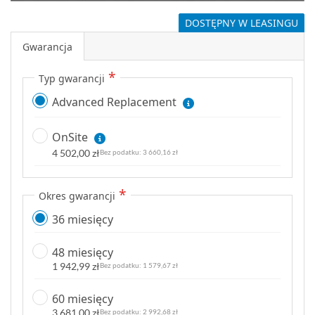
DOSTĘPNY W LEASINGU
Gwarancja
Typ gwarancji
Advanced Replacement
OnSite
4 502,00 zł
3 660,16 zł
Okres gwarancji
36 miesięcy
48 miesięcy
1 942,99 zł
1 579,67 zł
60 miesięcy
3 681,00 zł
2 992,68 zł