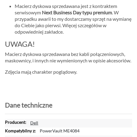
Macierz dyskowa sprzedawana jest z kontraktem
serwisowym
Next Business Day typu premium
. W
przypadku awarii to my dostarczamy sprzęt na wymianę
do Ciebie jako pierwsi. Więcej szczegółów w
odpowiedniej zakładce.
UWAGA!
Macierz dyskowa sprzedawana bez kabli połączeniowych,
maskownicy, i innych nie wymienionych w opisie akcesoriów.
Zdjęcia mają charakter poglądowy.
Dane techniczne
W
Dell
i
PowerVault ME4084
ę