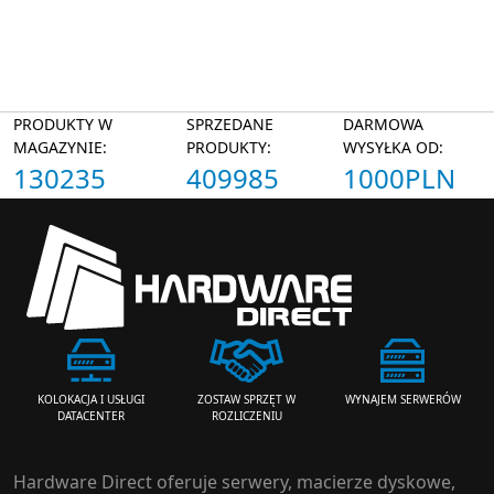
PRODUKTY W
SPRZEDANE
DARMOWA
MAGAZYNIE:
PRODUKTY:
WYSYŁKA OD:
130235
409985
1000PLN
ZOSTAW SPRZĘT W
WYNAJEM SERWERÓW
KOLOKACJA I USŁUGI
ROZLICZENIU
DATACENTER
Hardware Direct oferuje serwery, macierze dyskowe,