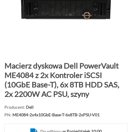
o
n
i
e
c
g
a
l
e
P
Macierz dyskowa Dell PowerVault
r
r
ME4084 z 2x Kontroler iSCSI
i
z
(10GbE Base-T), 6x 8TB HDD SAS,
i
e
j
2x 2200W AC PSU, szyny
d
ź
Producent:
Dell
n
PN:
ME4084-2x4x10GbE-Base-T-6x8TB-2xPSU-V01
a
p
Do odbioru
w Poniedziałek 10:00