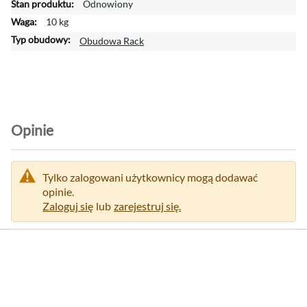
Odnowiony
c
10 kg
e
j
Obudowa Rack
i
n
f
o
r
m
Opinie
a
c
j
Tylko zalogowani użytkownicy mogą dodawać
i
opinie.
Zaloguj się
lub
zarejestruj się.