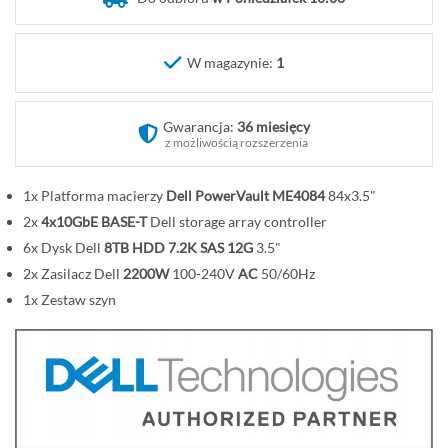
o
c
z
W magazynie:
1
ą
t
Gwarancja:
36 miesięcy
e
z możliwością rozszerzenia
k
g
1x Platforma macierzy
Dell PowerVault ME4084
84x3.5"
a
2x
4x10GbE BASE-T
Dell storage array controller
l
e
6x Dysk Dell
8TB HDD 7.2K SAS 12G
3.5"
r
2x Zasilacz Dell
2200W
100-240V
AC
50/60Hz
i
1x Zestaw szyn
i