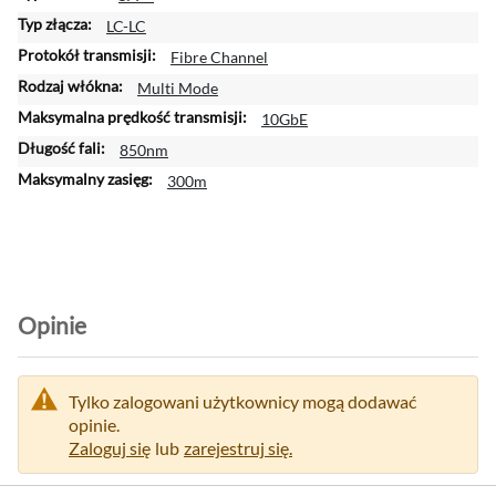
j
LC-LC
i
Fibre Channel
n
Multi Mode
f
o
10GbE
r
850nm
m
300m
a
c
j
i
Opinie
Tylko zalogowani użytkownicy mogą dodawać
opinie.
Zaloguj się
lub
zarejestruj się.