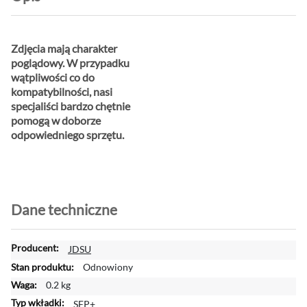
Zdjęcia mają charakter
poglądowy. W przypadku
wątpliwości co do
kompatybilności, nasi
specjaliści bardzo chętnie
pomogą w doborze
odpowiedniego sprzętu.
Dane techniczne
W
JDSU
i
Odnowiony
ę
0.2 kg
c
SFP+
e