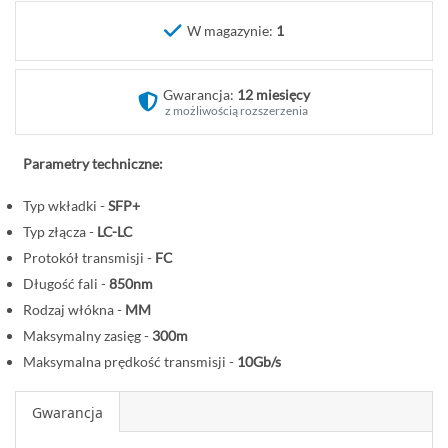
o
W magazynie:
1
c
z
ą
Gwarancja:
12 miesięcy
t
z możliwością rozszerzenia
e
k
Parametry techniczne:
g
a
Typ wkładki -
SFP+
l
Typ złącza -
LC-LC
e
Protokół transmisji -
FC
r
Długość fali -
850nm
i
Rodzaj włókna -
MM
i
Maksymalny zasięg -
300m
Maksymalna prędkość transmisji -
10Gb/s
Gwarancja