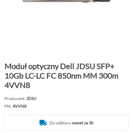
o
n
i
e
c
g
a
l
e
P
Moduł optyczny Dell JDSU SFP+
r
r
10Gb LC-LC FC 850nm MM 300m
i
z
4VVN8
i
e
j
Producent:
JDSU
d
PN:
4VVN8
ź
n
a
Do odbioru
nawet za 3h
p