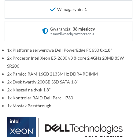
o
W magazynie:
1
c
z
ą
Gwarancja:
36 miesięcy
t
z możliwością rozszerzenia
e
k
1x Platforma serwerowa Dell PowerEdge FC630 8x1.8"
g
2x Procesor Intel Xeon E5-2630 v3 8-core 2.4GHz 20MB 85W
a
SR206
l
2x Pamięć RAM 16GB 2133MHz DDR4 RDIMM
e
2x Dysk twardy 200GB SSD SATA 1.8"
r
2x Kieszeń na dysk 1.8"
i
i
1x Kontroler RAID Dell Perc H730
1x Mostek Passthrough