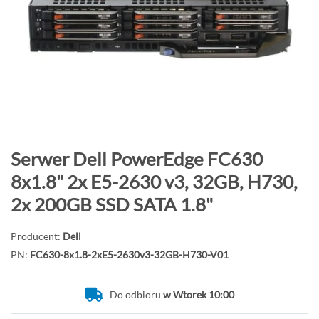
o
n
i
e
c
g
a
l
e
P
Serwer Dell PowerEdge FC630
r
r
8x1.8" 2x E5-2630 v3, 32GB, H730,
i
z
2x 200GB SSD SATA 1.8"
i
e
j
Producent:
Dell
d
PN:
FC630-8x1.8-2xE5-2630v3-32GB-H730-V01
ź
n
a
Do odbioru
w Wtorek 10:00
p