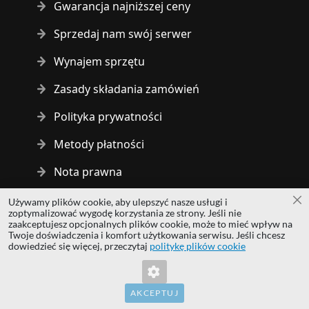
Gwarancja najniższej ceny
Sprzedaj nam swój serwer
Wynajem sprzętu
Zasady składania zamówień
Polityka prywatności
Metody płatności
Nota prawna
Używamy plików cookie, aby ulepszyć nasze usługi i
Za
Copyright © 2014 - 2026 MS Development | All rights reserved
zoptymalizować wygodę korzystania ze strony. Jeśli nie
| All logos and trademarks are properties of their respective
zaakceptujesz opcjonalnych plików cookie, może to mieć wpływ na
Twoje doświadczenia i komfort użytkowania serwisu. Jeśli chcesz
owners.
dowiedzieć się więcej, przeczytaj
politykę plików cookie
hardwaredirect.com
hardwaredirect.de
hardwaredirect.fr
AKCEPTUJ