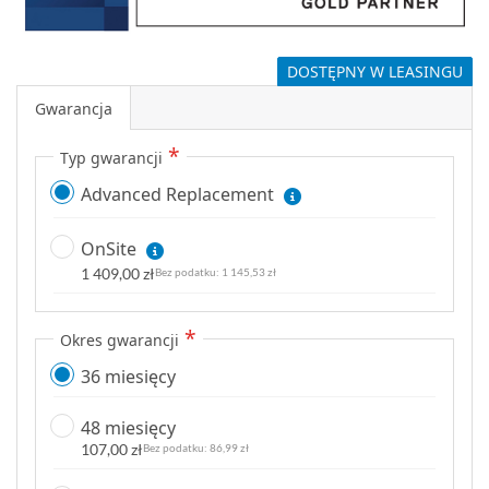
DOSTĘPNY W LEASINGU
Gwarancja
Typ gwarancji
Advanced Replacement
OnSite
1 409,00 zł
1 145,53 zł
Okres gwarancji
36 miesięcy
48 miesięcy
107,00 zł
86,99 zł