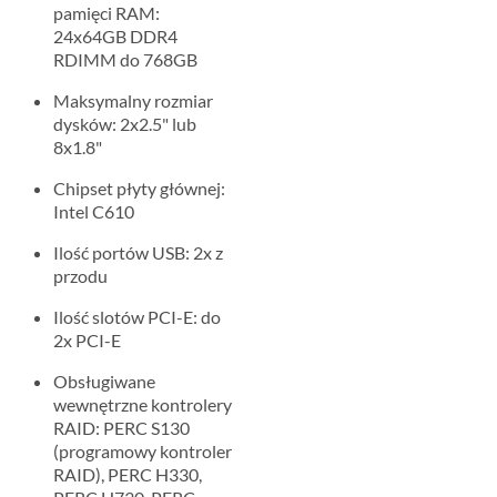
pamięci RAM:
24x64GB DDR4
RDIMM do 768GB
Maksymalny rozmiar
dysków: 2x2.5" lub
8x1.8"
Chipset płyty głównej:
Intel C610
Ilość portów USB: 2x z
przodu
Ilość slotów PCI-E: do
2x PCI-E
Obsługiwane
wewnętrzne kontrolery
RAID: PERC S130
(programowy kontroler
RAID), PERC H330,