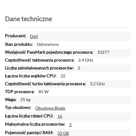
Dane techniczne
W
Dell
i
Odnowiony
ę
10277
c
2.4 GHz
e
j
2
i
32
n
3.2 GHz
f
85 W
o
r
25 kg
m
Obudowa Blade
a
16
c
j
2
i
32 GB