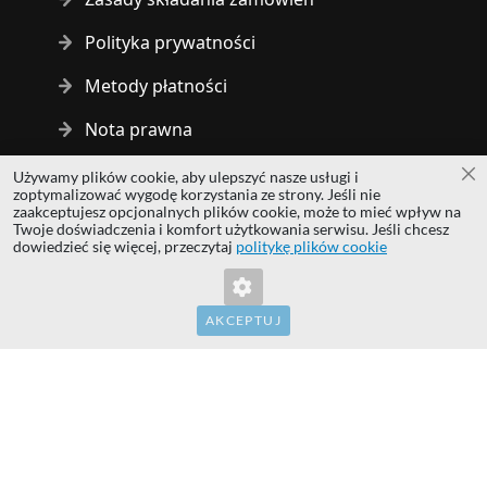
Polityka prywatności
Metody płatności
Nota prawna
Używamy plików cookie, aby ulepszyć nasze usługi i
Za
Copyright © 2014 - 2026 MS Development | All rights reserved
zoptymalizować wygodę korzystania ze strony. Jeśli nie
| All logos and trademarks are properties of their respective
zaakceptujesz opcjonalnych plików cookie, może to mieć wpływ na
Twoje doświadczenia i komfort użytkowania serwisu. Jeśli chcesz
owners.
dowiedzieć się więcej, przeczytaj
politykę plików cookie
hardwaredirect.com
hardwaredirect.de
hardwaredirect.fr
AKCEPTUJ