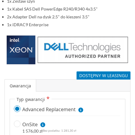
1x Zestaw szyn
1x Kabel SAS Dell PowerEdge R240/R340 4x3.5"
2x Adapter Dell na dysk 2.5" do kieszeni 3.5"
1x iDRAC9 Enterprise
DOSTĘPNY W LEASINGU
Gwarancja
Typ gwarancji
Advanced Replacement
OnSite
1 576,00 zł
1 281,30 zł