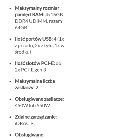
Maksymalny rozmiar
pamięci RAM:
4x16GB
DDR4 UDIMM, razem
64GB
Ilość portów USB:
4 (1x
z przodu, 2x z tyłu, 1x w
środku)
Ilość slotów PCI-E:
do
2x PCI-E gen 3
Maksymalna liczba
zasilaczy:
2
Obsługiwane zasilacze:
450W lub 550W
Zdalne zarządzanie:
iDRAC 9
Obsługiwane