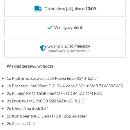
o
Do odbioru
już jutro o 10:00
c
z
ą
W magazynie:
6
t
e
k
Gwarancja:
36 miesięcy
g
z możliwością rozszerzenia
a
l
W skład zestawu wchodzą:
e
1x Platforma serwera Dell PowerEdge R340 4x3.5"
r
i
1x Procesor Intel Xeon E-2124 4-core 3.3GHz 8MB 71W SR3WQ
i
2x Pamięć RAM 16GB 2666MHz DDR4 UDIMM ECC
2x Dysk twardy 960GB SSD SATA 6G RI 2.5"
2x Kieszeń na dysk 3.5"
1x Kontroler RAID Dell H730P 2GB Adapter
2x Zasilacz Dell