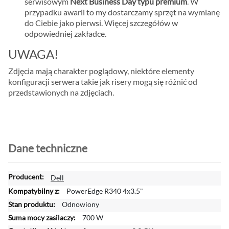
serwisowym
Next Business Day typu premium
. W
przypadku awarii to my dostarczamy sprzęt na wymianę
do Ciebie jako pierwsi. Więcej szczegółów w
odpowiedniej zakładce.
UWAGA!
Zdjęcia mają charakter poglądowy, niektóre elementy
konfiguracji serwera takie jak risery mogą się różnić od
przedstawionych na zdjęciach.
Dane techniczne
W
Dell
i
PowerEdge R340 4x3.5"
ę
Odnowiony
c
700 W
e