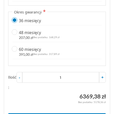
Okres gwarancji
36 miesięcy
48 miesięcy
207,00 zł
168,29 zł
60 miesięcy
391,00 zł
317,89 zł
Ilość
-
+
:
6369,38 zł
5178,36 zł