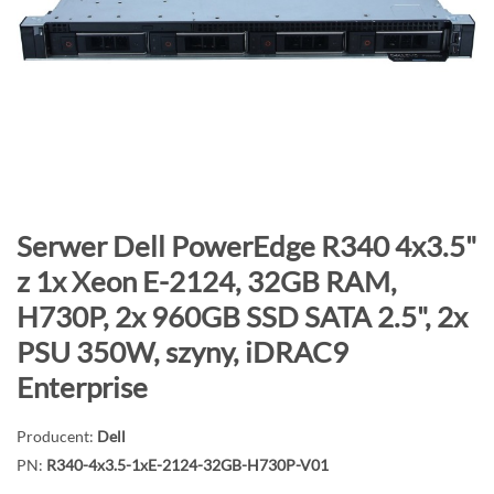
o
n
i
e
c
g
a
l
e
P
Serwer Dell PowerEdge R340 4x3.5"
r
r
z 1x Xeon E-2124, 32GB RAM,
i
z
H730P, 2x 960GB SSD SATA 2.5", 2x
i
e
j
PSU 350W, szyny, iDRAC9
d
Enterprise
ź
n
Producent:
Dell
a
PN:
R340-4x3.5-1xE-2124-32GB-H730P-V01
p