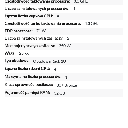
j
3.3 GHz
i
1
n
4
f
4.3 GHz
o
r
71 W
m
2
a
350 W
c
25 kg
j
i
Obudowa Rack 1U
4
1
80+ Bronze
32 GB