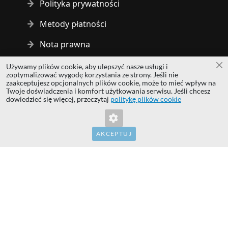
Polityka prywatności
Metody płatności
Nota prawna
Używamy plików cookie, aby ulepszyć nasze usługi i
Za
Copyright © 2014 - 2026 MS Development | All rights reserved
zoptymalizować wygodę korzystania ze strony. Jeśli nie
| All logos and trademarks are properties of their respective
zaakceptujesz opcjonalnych plików cookie, może to mieć wpływ na
Twoje doświadczenia i komfort użytkowania serwisu. Jeśli chcesz
owners.
dowiedzieć się więcej, przeczytaj
politykę plików cookie
hardwaredirect.com
hardwaredirect.de
hardwaredirect.fr
AKCEPTUJ