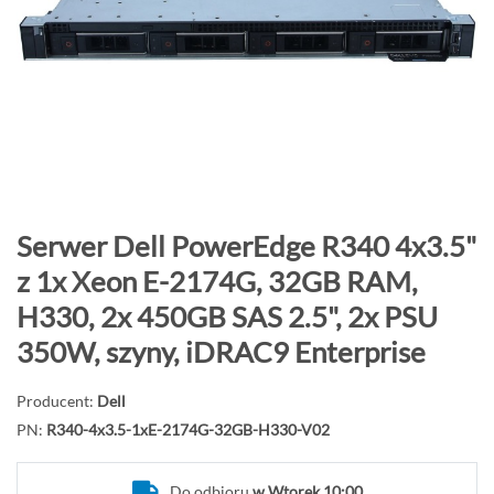
o
n
i
e
c
g
a
l
e
P
Serwer Dell PowerEdge R340 4x3.5"
r
r
z 1x Xeon E-2174G, 32GB RAM,
i
z
H330, 2x 450GB SAS 2.5", 2x PSU
i
e
j
350W, szyny, iDRAC9 Enterprise
d
ź
Producent:
Dell
n
PN:
R340-4x3.5-1xE-2174G-32GB-H330-V02
a
p
Do odbioru
w Wtorek 10:00