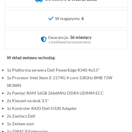
o
c
z
W magazynie:
6
ą
t
Gwarancja:
36 miesięcy
e
z możliwością rozszerzenia
k
g
W skład zestawu wchodzą:
a
l
1x Platforma serwera Dell PowerEdge R340 4x3.5"
e
1x Procesor Intel Xeon E-2174G 4-core 3.8GHz 8MB 71W
r
SR3WN
i
2x Pamięć RAM 16GB 2666MHz DDR4 UDIMM ECC
i
2x Kieszeń na dysk 3.5"
1x Kontroler RAID Dell H330 Adapter
2x Zasilacz Dell
1x Zestaw szyn
1x iDRAC9 Enterprise