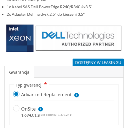
1x Kabel SAS Dell PowerEdge R240/R340 4x3.5"
2x Adapter Dell na dysk 2.5" do kieszeni 3.5"
DOSTĘPNY W LEASINGU
Gwarancja
Typ gwarancji
Advanced Replacement
OnSite
1 694,01 zł
1 377,24 zł