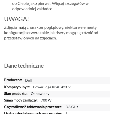
do Ciebie jako pierwsi. Więcej szczegółów w
odpowiedniej zakładce.
UWAGA!
Zdjęcia mają charakter poglądowy, niektóre elementy
konfiguracji serwera takie jak risery mogą się różnić od
przedstawionych na zdjęciach.
Dane techniczne
W
Dell
i
PowerEdge R340 4x3.5"
ę
Odnowiony
c
700 W
e
j
3.8 GHz
i
1