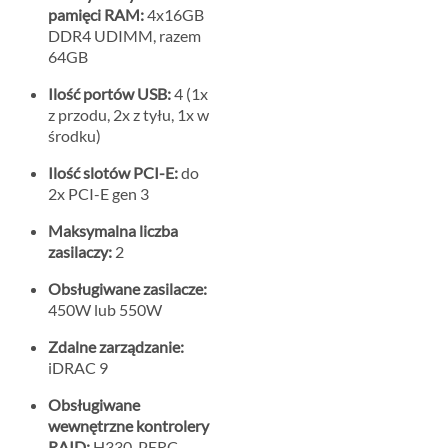
pamięci RAM:
4x16GB
DDR4 UDIMM, razem
64GB
Ilość portów USB:
4 (1x
z przodu, 2x z tyłu, 1x w
środku)
Ilość slotów PCI-E:
do
2x PCI-E gen 3
Maksymalna liczba
zasilaczy:
2
Obsługiwane zasilacze:
450W lub 550W
Zdalne zarządzanie:
iDRAC 9
Obsługiwane
wewnętrzne kontrolery
RAID:
H330, PERC