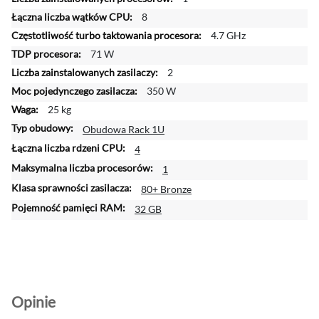
n
8
f
4.7 GHz
o
r
71 W
m
2
a
350 W
c
25 kg
j
i
Obudowa Rack 1U
4
1
80+ Bronze
32 GB
Opinie