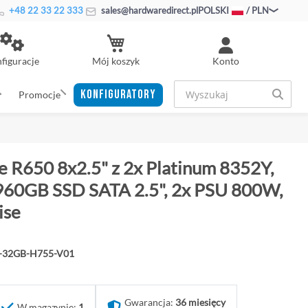
+48 22 33 22 333
sales@hardwaredirect.pl
POLSKI
/ PLN
Mój koszyk
figuracje
Konto
KONFIGURATORY
Promocje
 R650 8x2.5" z 2x Platinum 8352Y,
60GB SSD SATA 2.5", 2x PSU 800W,
ise
Y-32GB-H755-V01
Gwarancja:
36 miesięcy
W magazynie:
1