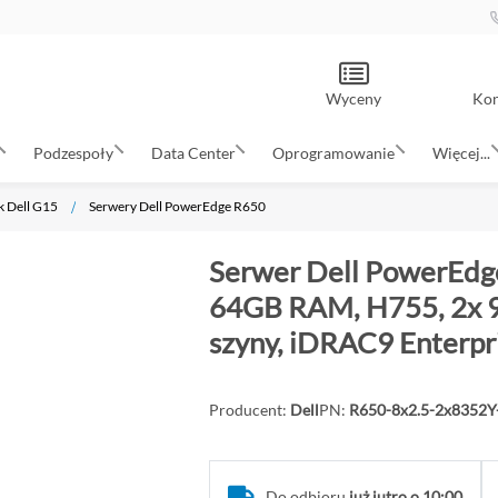
Wyceny
Kon
Podzespoły
Data Center
Oprogramowanie
Więcej...
k Dell G15
Serwery Dell PowerEdge R650
Serwer Dell PowerEdge
64GB RAM, H755, 2x 9
szyny, iDRAC9 Enterpr
Producent:
Dell
PN:
R650-8x2.5-2x8352
Do odbioru
już jutro o 10:00