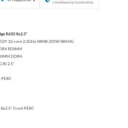
z możliwością rozszerzenia
ge R650 8x2.5"
 8352Y 32-core 2.2GHz 48MB 205W SRKHG
DDR4 RDIMM
DIMM DDR4
 RI 2.5"
t PERC
 8x2.5" Front PERC