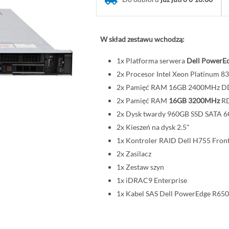
W skład zestawu wchodzą:
1x Platforma serwera
Dell PowerEd
2x Procesor Intel Xeon Platinum
2x Pamięć RAM 16GB 2400MHz 
2x Pamięć RAM
16GB 3200MHz
R
2x Dysk twardy 960GB SSD SATA 6G
2x Kieszeń na dysk 2.5"
1x Kontroler RAID Dell H755 Fron
2x Zasilacz
1x Zestaw szyn
1x iDRAC9 Enterprise
1x Kabel SAS Dell PowerEdge R650