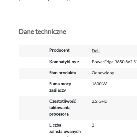
Dane techniczne
W
Producent
Dell
i
ę
Kompatybilny z
PowerEdge R650 8x2.5
c
Stan produktu
Odnowiony
e
j
Suma mocy
1600 W
i
zasilaczy
n
f
Częstotliwość
2.2 GHz
o
taktowania
r
procesora
m
Liczba
2
a
zainstalowanych
c