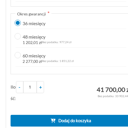
k
g
Okres gwarancji
a
36 miesięcy
l
e
48 miesięcy
r
1 202,01 zł
977,24 zł
i
i
60 miesięcy
2 277,00 zł
1 851,22 zł
Ilo
-
+
41 700,00 
33 902,44
ść:
Dodaj do koszyka