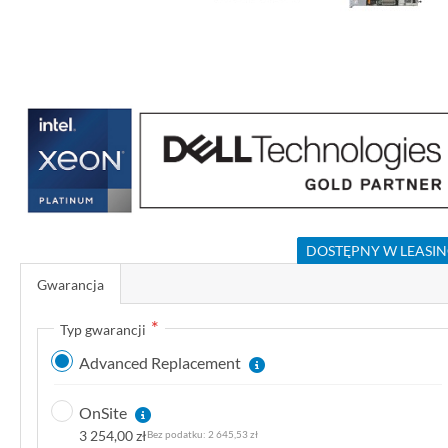
P
r
z
e
j
d
ź
DOSTĘPNY W LEASI
n
a
Gwarancja
p
o
Typ gwarancji
c
Advanced Replacement
z
ą
OnSite
t
3 254,00 zł
2 645,53 zł
e