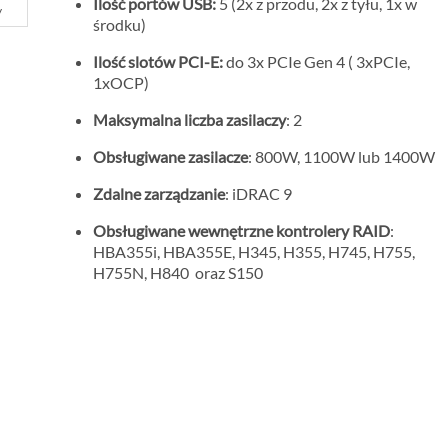
Ilość portów USB:
5 (2x z przodu, 2x z tyłu, 1x w
y
środku)
Ilość slotów PCI-E:
do 3x PCIe Gen 4 ( 3xPCIe,
1xOCP)
Maksymalna liczba zasilaczy
: 2
Obsługiwane zasilacze
: 800W, 1100W lub 1400W
Zdalne zarządzanie
: iDRAC 9
Obsługiwane wewnętrzne kontrolery RAID
:
HBA355i, HBA355E, H345, H355, H745, H755,
H755N, H840 oraz S150