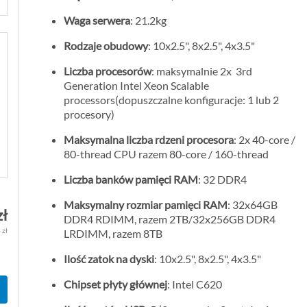
Waga serwera
: 21.2kg
Rodzaje obudowy
: 10x2.5", 8x2.5", 4x3.5"
Liczba procesorów
: maksymalnie 2x 3rd
Generation Intel Xeon Scalable
processors(dopuszczalne konfiguracje: 1 lub 2
procesory)
Maksymalna liczba rdzeni procesora
: 2x 40-core /
80-thread CPU razem 80-core / 160-thread
Liczba banków pamięci RAM
: 32 DDR4
Maksymalny rozmiar pamięci RAM
: 32x64GB
zł
DDR4 RDIMM, razem 2TB/32x256GB DDR4
 zł
LRDIMM, razem 8TB
Ilość zatok na dyski
: 10x2.5", 8x2.5", 4x3.5"
Chipset płyty głównej
: Intel C620