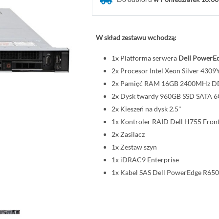
W skład zestawu wchodzą:
1x Platforma serwera
Dell PowerEd
2x Procesor Intel Xeon Silver 43
2x Pamięć RAM 16GB 2400MHz 
2x Dysk twardy 960GB SSD SATA 6G
2x Kieszeń na dysk 2.5"
1x Kontroler RAID Dell H755 Fron
2x Zasilacz
1x Zestaw szyn
1x iDRAC9 Enterprise
1x Kabel SAS Dell PowerEdge R650