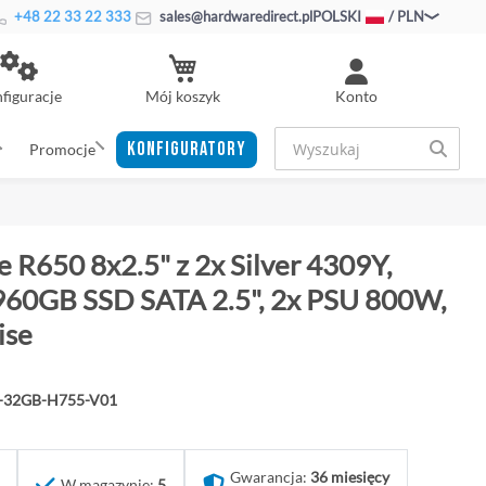
+48 22 33 22 333
sales@hardwaredirect.pl
POLSKI
/ PLN
Mój koszyk
figuracje
Konto
KONFIGURATORY
Promocje
 R650 8x2.5" z 2x Silver 4309Y,
60GB SSD SATA 2.5", 2x PSU 800W,
ise
Y-32GB-H755-V01
Gwarancja:
36 miesięcy
W magazynie:
5