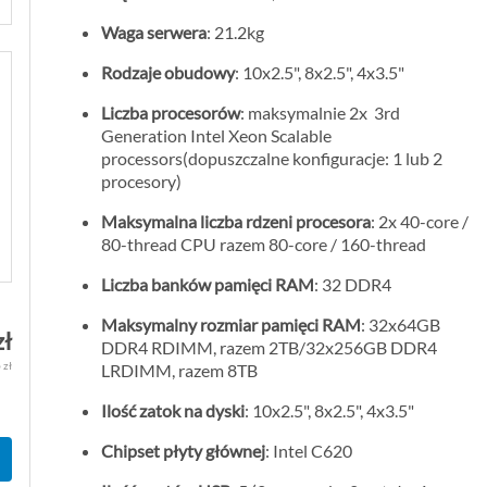
Waga serwera
: 21.2kg
Rodzaje obudowy
: 10x2.5", 8x2.5", 4x3.5"
Liczba procesorów
: maksymalnie 2x 3rd
Generation Intel Xeon Scalable
processors(dopuszczalne konfiguracje: 1 lub 2
procesory)
Maksymalna liczba rdzeni procesora
: 2x 40-core /
80-thread CPU razem 80-core / 160-thread
Liczba banków pamięci RAM
: 32 DDR4
Maksymalny rozmiar pamięci RAM
: 32x64GB
zł
DDR4 RDIMM, razem 2TB/32x256GB DDR4
 zł
LRDIMM, razem 8TB
Ilość zatok na dyski
: 10x2.5", 8x2.5", 4x3.5"
Chipset płyty głównej
: Intel C620