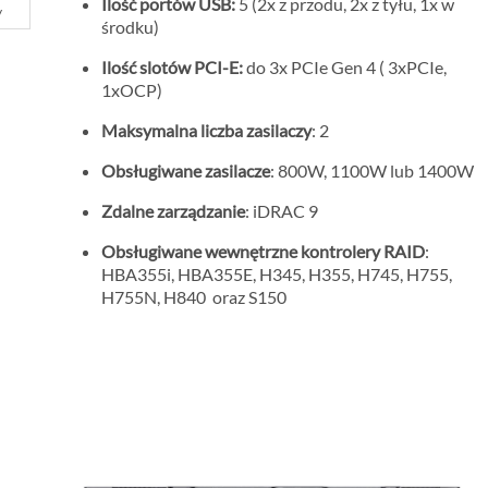
Ilość portów USB:
5 (2x z przodu, 2x z tyłu, 1x w
y
środku)
Ilość slotów PCI-E:
do 3x PCIe Gen 4 ( 3xPCIe,
1xOCP)
Maksymalna liczba zasilaczy
: 2
Obsługiwane zasilacze
: 800W, 1100W lub 1400W
Zdalne zarządzanie
: iDRAC 9
Obsługiwane wewnętrzne kontrolery RAID
:
HBA355i, HBA355E, H345, H355, H745, H755,
H755N, H840 oraz S150