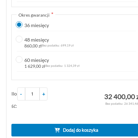
k
g
Okres gwarancji
a
36 miesięcy
l
e
48 miesięcy
r
860,00 zł
699,19 zł
i
i
60 miesięcy
1 629,00 zł
1 324,39 zł
Ilo
-
+
32 400,00 
26 341,46
ść:
Dodaj do koszyka