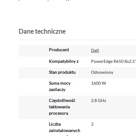
Dane techniczne
W
Producent
Dell
i
ę
Kompatybilny z
PowerEdge R650 8x2.5
c
Stan produktu
Odnowiony
e
j
Suma mocy
1600 W
i
zasilaczy
n
f
Częstotliwość
2.8 GHz
o
taktowania
r
procesora
m
Liczba
2
a
zainstalowanych
c