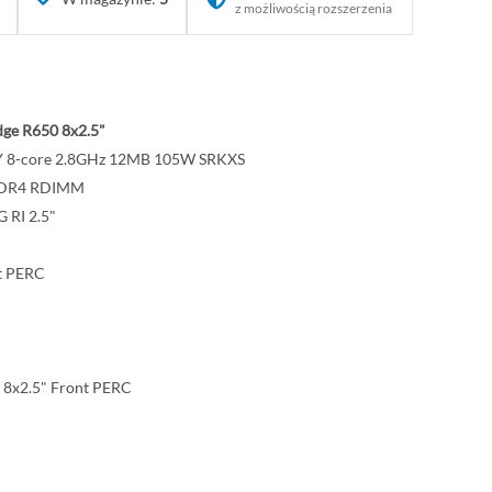
z możliwością rozszerzenia
ge R650 8x2.5"
09Y 8-core 2.8GHz 12MB 105W SRKXS
DDR4 RDIMM
 RI 2.5"
t PERC
 8x2.5" Front PERC