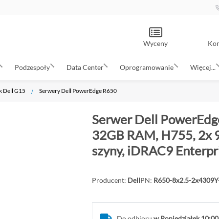
Wyceny
Kon
Podzespoły
Data Center
Oprogramowanie
Więcej...
k Dell G15
Serwery Dell PowerEdge R650
Serwer Dell PowerEdge
32GB RAM, H755, 2x 9
szyny, iDRAC9 Enterpr
Producent:
Dell
PN:
R650-8x2.5-2x4309
Do odbioru
w Poniedziałek 10:00