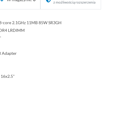
z możliwością rozszerzenia
10 8-core 2.1GHz 11MB 85W SR3GH
DDR4 LRDIMM
"
B Adapter
 16x2.5"