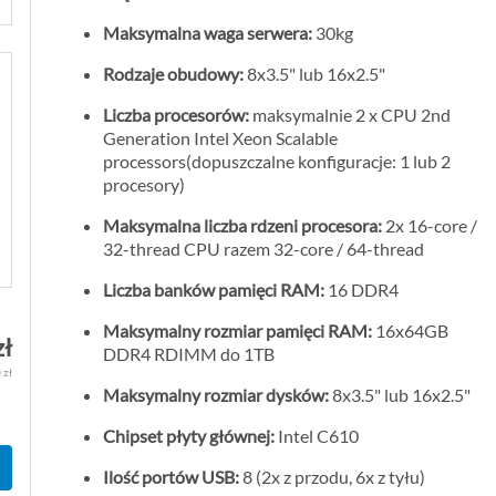
Maksymalna waga serwera:
30kg
Rodzaje obudowy:
8x3.5" lub 16x2.5"
Liczba procesorów:
maksymalnie 2 x CPU 2nd
Generation Intel Xeon Scalable
processors(dopuszczalne konfiguracje: 1 lub 2
procesory)
Maksymalna liczba rdzeni procesora:
2x 16-core /
32-thread CPU razem 32-core / 64-thread
Liczba banków pamięci RAM:
16 DDR4
Maksymalny rozmiar pamięci RAM:
16x64GB
zł
DDR4 RDIMM do 1TB
 zł
Maksymalny rozmiar dysków:
8x3.5" lub 16x2.5"
Chipset płyty głównej:
Intel C610
Ilość portów USB:
8 (2x z przodu, 6x z tyłu)