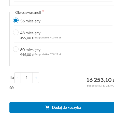
k
g
Okres gwarancji
a
36 miesięcy
l
e
48 miesięcy
r
499,00 zł
405,69 zł
i
i
60 miesięcy
945,00 zł
768,29 zł
Ilo
-
+
16 253,10 
13 213,90
ść:
Dodaj do koszyka