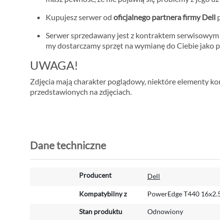
Kupujesz serwer od
oficjalnego partnera firmy Dell
p
Serwer sprzedawany jest z kontraktem serwisowy
my dostarczamy sprzęt na wymianę do Ciebie jako p
UWAGA!
Zdjęcia mają charakter poglądowy, niektóre elementy konf
przedstawionych na zdjęciach.
Dane techniczne
W
Producent
Dell
i
ę
Kompatybilny z
PowerEdge T440 16x2.
c
Stan produktu
Odnowiony
e