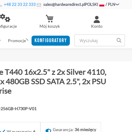
+48 22 33 22 333
sales@hardwaredirect.pl
POLSKI
/ PLN
Mój koszyk
figuracje
Konto
KONFIGURATORY
Promocje
 T440 16x2.5" z 2x Silver 4110,
 480GB SSD SATA 2.5", 2x PSU
ise
0-256GB-H730P-V01
Gwarancja:
36 miesięcy
W magazynie:
6