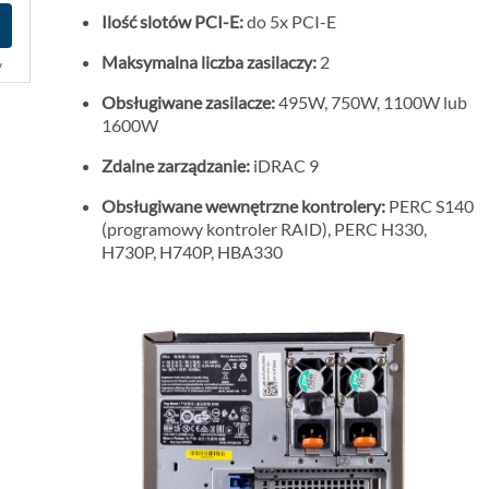
Ilość slotów PCI-E:
do 5x PCI-E
Maksymalna liczba zasilaczy:
2
y
Obsługiwane zasilacze:
495W, 750W, 1100W lub
1600W
Zdalne zarządzanie:
iDRAC 9
Obsługiwane wewnętrzne kontrolery:
PERC S140
(programowy kontroler RAID), PERC H330,
H730P, H740P, HBA330