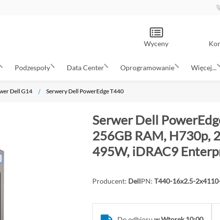
Wyceny
Kon
Podzespoły
Data Center
Oprogramowanie
Więcej...
wer Dell G14
Serwery Dell PowerEdge T440
Serwer Dell PowerEdge
256GB RAM, H730p, 2x
495W, iDRAC9 Enterpr
Producent:
Dell
PN:
T440-16x2.5-2x411
Do odbioru
w Wtorek 10:00