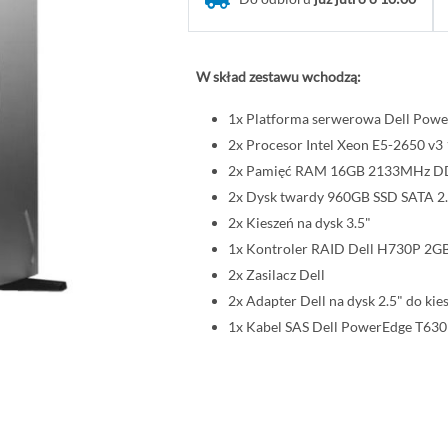
W skład zestawu wchodzą:
1x Platforma serwerowa Dell Powe
2x Procesor Intel Xeon E5-2650 
2x Pamięć RAM 16GB 2133MHz 
2x Dysk twardy 960GB SSD SATA 2
2x Kieszeń na dysk 3.5"
1x Kontroler RAID Dell H730P 2G
2x Zasilacz Dell
2x Adapter Dell na dysk 2.5" do kies
1x Kabel SAS Dell PowerEdge T630