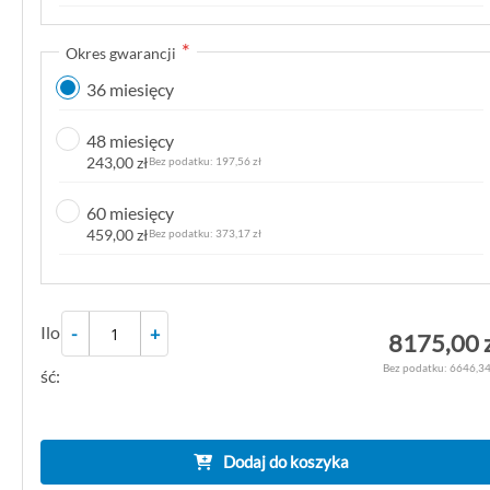
k
g
Okres gwarancji
a
36 miesięcy
l
e
48 miesięcy
r
243,00 zł
197,56 zł
i
i
60 miesięcy
459,00 zł
373,17 zł
Ilo
-
+
8175,00 
6646,34
ść:
Dodaj do koszyka