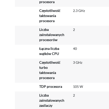
m
procesora
a
Częstotliwość
2.3 GHz
c
taktowania
j
procesora
i
Liczba
2
zainstalowanych
procesorów
Łączna liczba
40
wątków CPU
Częstotliwość
3 GHz
turbo
taktowania
procesora
TDP procesora
105 W
Liczba
2
zainstalowanych
zasilaczy