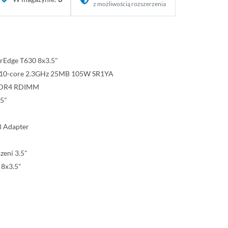
z możliwością rozszerzenia
rEdge T630 8x3.5"
v3 10-core 2.3GHz 25MB 105W SR1YA
DDR4 RDIMM
.5"
B Adapter
zeni 3.5"
 8x3.5"