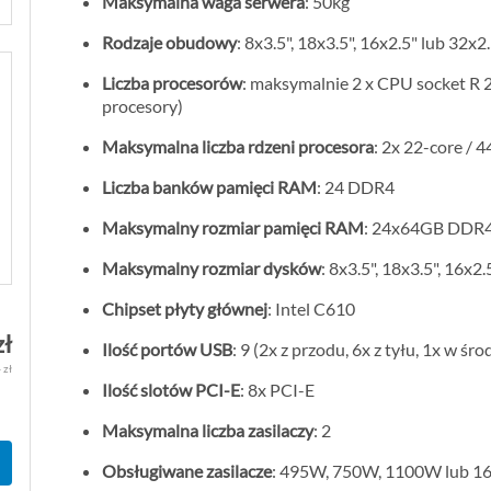
Maksymalna waga serwera
: 50kg
Rodzaje obudowy
: 8x3.5", 18x3.5", 16x2.5" lub 32x2
Liczba procesorów
: maksymalnie 2 x CPU socket R 2
procesory)
Maksymalna liczba rdzeni procesora
: 2x 22-core / 
Liczba banków pamięci RAM
: 24 DDR4
Maksymalny rozmiar pamięci RAM
: 24x64GB DDR
Maksymalny rozmiar dysków
: 8x3.5", 18x3.5", 16x2
Chipset płyty głównej
: Intel C610
zł
Ilość portów USB
: 9 (2x z przodu, 6x z tyłu, 1x w śro
 zł
Ilość slotów PCI-E
: 8x PCI-E
Maksymalna liczba zasilaczy
: 2
Obsługiwane zasilacze
: 495W, 750W, 1100W lub 