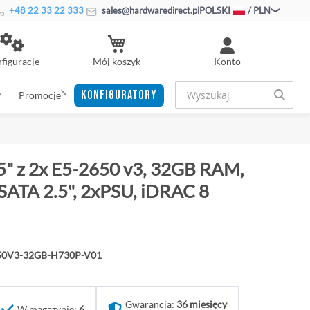
+48 22 33 22 333
sales@hardwaredirect.pl
POLSKI
/ PLN
Mój koszyk
figuracje
Konto
KONFIGURATORY
Promocje
5" z 2x E5-2650 v3, 32GB RAM,
ATA 2.5", 2xPSU, iDRAC 8
650V3-32GB-H730P-V01
Gwarancja:
36 miesięcy
W magazynie:
6