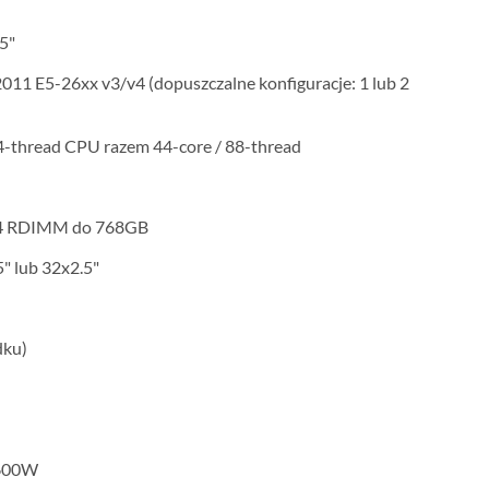
.5"
011 E5-26xx v3/v4 (dopuszczalne konfiguracje: 1 lub 2
44-thread CPU razem 44-core / 88-thread
4 RDIMM do 768GB
.5" lub 32x2.5"
dku)
1600W