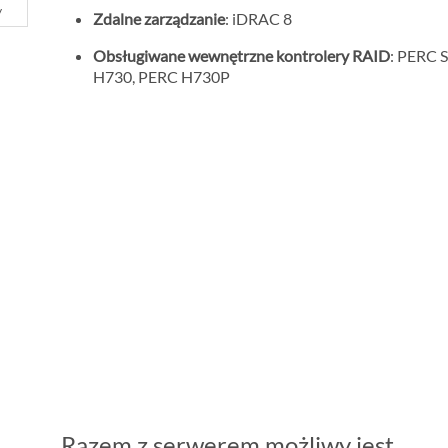
y
Zdalne zarządzanie
: iDRAC 8
Obsługiwane wewnętrzne kontrolery RAID
: PERC 
H730, PERC H730P
Razem z serwerem możliwy jest