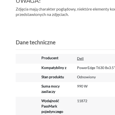
UWAGA!
Zdjęcia mają charakter poglądowy, niektóre elementy konf
przedstawionych na zdjęciach.
Dane techniczne
W
Producent
Dell
i
ę
Kompatybilny z
PowerEdge T630 8x3.5
c
Stan produktu
Odnowiony
e
j
Suma mocy
990 W
i
zasilaczy
n
f
Wydajność
11872
o
PassMark
r
pojedynczego