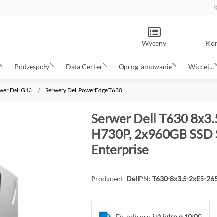
Wyceny
Kon
Podzespoły
Data Center
Oprogramowanie
Więcej...
wer Dell G13
Serwery Dell PowerEdge T630
Serwer Dell T630 8x3.
H730P, 2x960GB SSD S
Enterprise
Producent:
Dell
PN:
T630-8x3.5-2xE5-2
Do odbioru
już jutro o 10:00