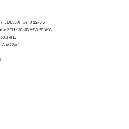
iant DL380P Gen8 12x3.5"
8-core 2GHz 20MB 95W SR0KQ
1600MHz
TA 6G 2.5"
ter