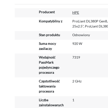
W
Producent
HPE
i
ę
Kompatybilny z
ProLiant DL380P Gen8,
c
25x2.5", ProLiant DL38
e
Stan produktu
Odnowiony
j
i
Suma mocy
920 W
n
zasilaczy
f
o
Wydajność
7319
r
PassMark
m
pojedynczego
a
procesora
c
Częstotliwość
2 GHz
j
taktowania
i
procesora
Liczba
1
zainstalowanych