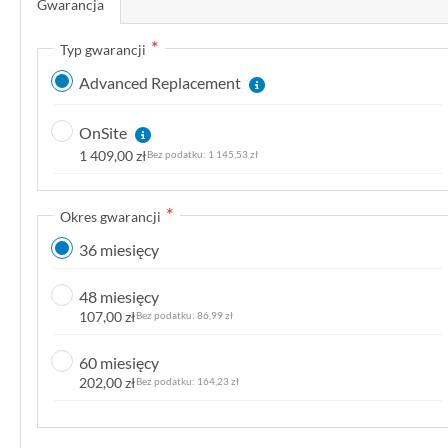
Gwarancja
k
g
Typ gwarancji
a
Advanced Replacement
l
e
OnSite
r
1 409,00 zł
1 145,53 zł
i
i
Okres gwarancji
36 miesięcy
48 miesięcy
107,00 zł
86,99 zł
60 miesięcy
202,00 zł
164,23 zł