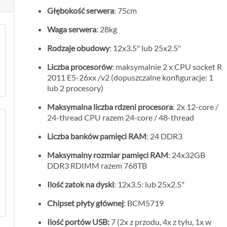
Głębokość serwera
: 75cm
Waga serwera
: 28kg
Rodzaje obudowy
: 12x3.5" lub 25x2.5"
Liczba procesorów
: maksymalnie 2 x CPU socket R
2011 E5-26xx /v2 (dopuszczalne konfiguracje: 1
lub 2 procesory)
Maksymalna liczba rdzeni procesora
: 2x 12-core /
24-thread CPU razem 24-core / 48-thread
Liczba banków pamięci RAM
: 24 DDR3
Maksymalny rozmiar pamięci RAM
: 24x32GB
DDR3 RDIMM razem 768TB
Ilość zatok na dyski
: 12x3.5: lub 25x2.5"
Chipset płyty głównej
: BCM5719
Ilość portów USB:
7 (2x z przodu, 4x z tyłu, 1x w