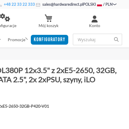
+48 22 33 22 333
sales@hardwaredirect.pl
POLSKI
/ PLN
Mój koszyk
figuracje
Konto
KONFIGURATORY
Promocje
DL380P 12x3.5" z 2xE5-2650, 32GB,
A 2.5", 2x 2xPSU, szyny, iLO
2xE5-2650-32GB-P420-V01