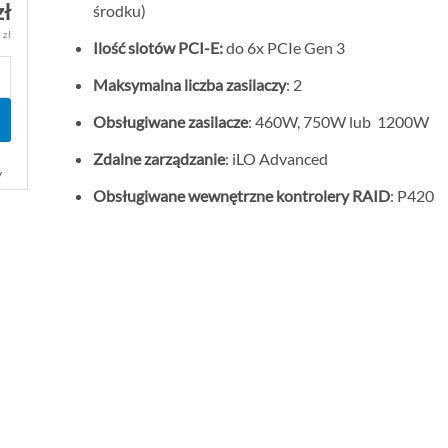
zł
środku)
 zł
Ilość slotów PCI-E:
do 6x PCIe Gen 3
Maksymalna liczba zasilaczy
: 2
Obsługiwane zasilacze
: 460W, 750W lub 1200W
Zdalne zarządzanie
: iLO Advanced
y
Obsługiwane wewnętrzne kontrolery RAID
: P420