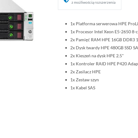
z możliwością rozszerzenia
1x Platforma serwerowa HPE ProL
1x Procesor Intel Xeon E5-2650 
2x Pamięć RAM HPE 16GB DDR3 
2x Dysk twardy HPE 480GB SSD SA
2x Kieszeń na dysk HPE 2.5"
1x Kontroler RAID HPE P420 Adap
2x Zasilacz HPE
1x Zestaw szyn
1x Kabel SAS