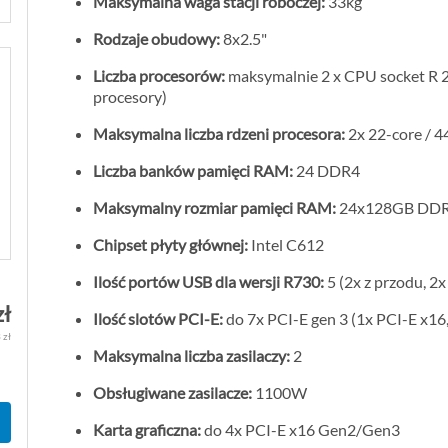
Maksymalna waga stacji roboczej:
33kg
Rodzaje obudowy:
8x2.5"
Liczba procesorów:
maksymalnie 2 x CPU socket R 2
procesory)
Maksymalna liczba rdzeni procesora:
2x 22-core / 
Liczba banków pamięci RAM:
24 DDR4
Maksymalny rozmiar pamięci RAM:
24x128GB DDR
Chipset płyty głównej:
Intel C612
Ilość portów USB dla wersji R730:
5 (2x z przodu, 2x
zł
Ilość slotów PCI-E:
do 7x PCI-E gen 3 (1x PCI-E x16,
 zł
Maksymalna liczba zasilaczy:
2
Obsługiwane zasilacze:
1100W
Karta graficzna:
do 4x PCI-E x16 Gen2/Gen3