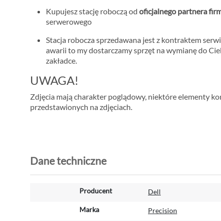
Kupujesz stację roboczą od
oficjalnego partnera fir
serwerowego
Stacja robocza sprzedawana jest z kontraktem se
awarii to my dostarczamy sprzęt na wymianę do Cie
zakładce.
UWAGA!
Zdjęcia mają charakter poglądowy, niektóre elementy konf
przedstawionych na zdjęciach.
Dane techniczne
W
Producent
Dell
i
ę
Marka
Precision
c