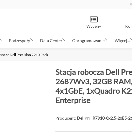
Wyceny
Kon
Podzespoły
Data Center
Oprogramowanie
Więcej...
obocze Dell Precision 7910 Rack
Stacja robocza Dell Pr
2687Wv3, 32GB RAM, 
4x1GbE, 1xQuadro K22
Enterprise
Producent:
Dell
PN:
R7910-8x2.5-2xE5-