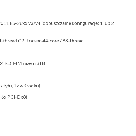
011 E5-26xx v3/v4 (dopuszczalne konfiguracje: 1 lub 2
44-thread CPU razem 44-core / 88-thread
4 RDIMM razem 3TB
 z tyłu, 1x w środku)
 6x PCI-E x8)