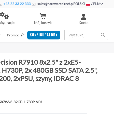
+48 22 33 22 333
sales@hardwaredirect.pl
POLSKI
/ PLN
Mój koszyk
figuracje
Konto
KONFIGURATORY
Promocje
ecision R7910 8x2.5" z 2xE5-
H730P, 2x 480GB SSD SATA 2.5",
00, 2xPSU, szyny, iDRAC 8
2687Wv3-32GB-H730P-V01