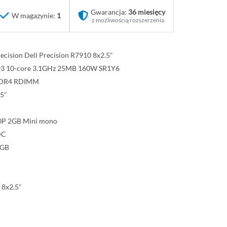
Gwarancja:
36 miesięcy
W magazynie:
1
z możliwością rozszerzenia
recision Dell Precision R7910 8x2.5"
 v3 10-core 3.1GHz 25MB 160W SR1Y6
DDR4 RDIMM
.5"
0P 2GB Mini mono
DC
4GB
 8x2.5"