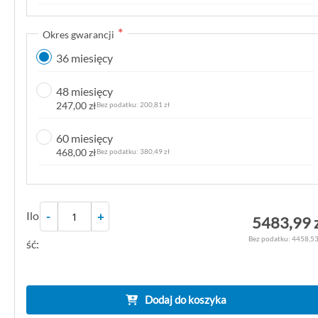
k
g
Okres gwarancji
a
36 miesięcy
l
e
48 miesięcy
r
247,00 zł
200,81 zł
i
i
60 miesięcy
468,00 zł
380,49 zł
Ilo
-
+
5483,99 
4458,53
ść:
Dodaj do koszyka