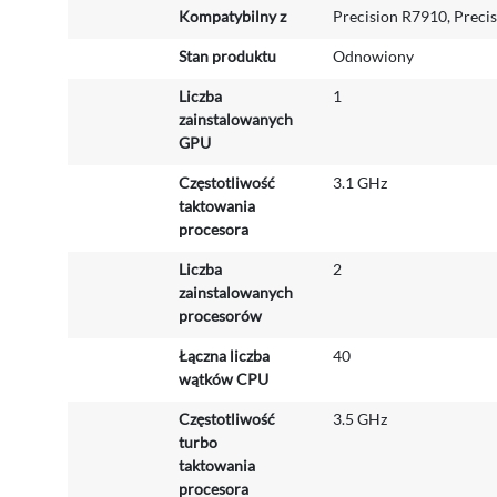
Kompatybilny z
Precision R7910, Preci
e
j
Stan produktu
Odnowiony
i
n
Liczba
1
f
zainstalowanych
o
GPU
r
m
Częstotliwość
3.1 GHz
a
taktowania
c
procesora
j
Liczba
2
i
zainstalowanych
procesorów
Łączna liczba
40
wątków CPU
Częstotliwość
3.5 GHz
turbo
taktowania
procesora