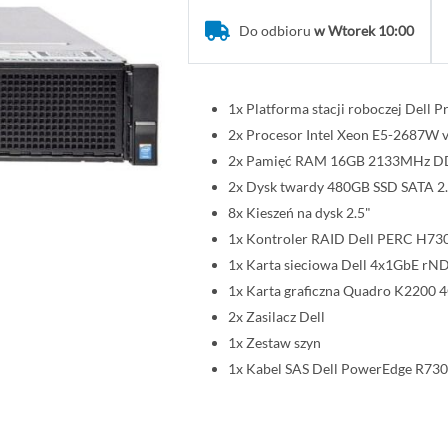
Do odbioru
w Wtorek 10:00
1x Platforma stacji roboczej Dell P
2x Procesor Intel Xeon E5-2687W
2x Pamięć RAM 16GB 2133MHz 
2x Dysk twardy 480GB SSD SATA 2
8x Kieszeń na dysk 2.5"
1x Kontroler RAID Dell PERC H73
1x Karta sieciowa Dell 4x1GbE rN
1x Karta graficzna Quadro K2200 
2x Zasilacz Dell
1x Zestaw szyn
1x Kabel SAS Dell PowerEdge R730