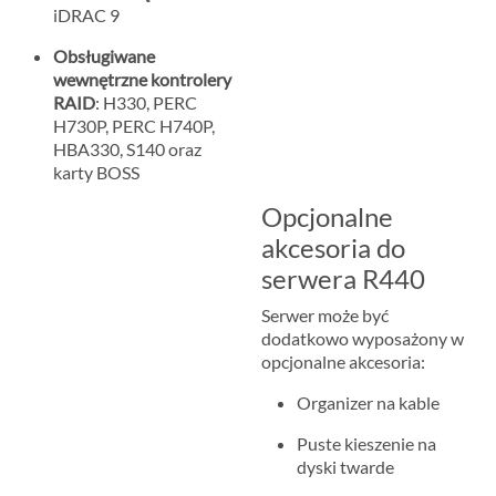
iDRAC 9
Obsługiwane
wewnętrzne kontrolery
RAID
: H330, PERC
H730P, PERC H740P,
HBA330, S140 oraz
karty BOSS
Opcjonalne
akcesoria do
serwera R440
Serwer może być
dodatkowo wyposażony w
opcjonalne akcesoria:
Organizer na kable
Puste kieszenie na
dyski twarde