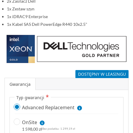
2x Zasilacz Dell
1x Zestaw szyn
1x iDRAC9 Enterprise
1x Kabel SAS Dell PowerEdge R440 10x2.5"
DOSTĘPNY W LEASINGU
Gwarancja
Typ gwarancji
Advanced Replacement
OnSite
1 598,00 zł
1 299,19 zł