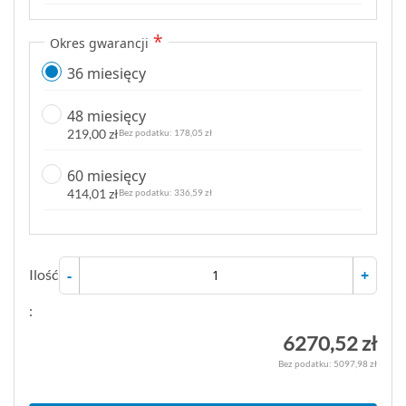
Okres gwarancji
36 miesięcy
48 miesięcy
219,00 zł
178,05 zł
60 miesięcy
414,01 zł
336,59 zł
Ilość
-
+
:
6270,52 zł
5097,98 zł