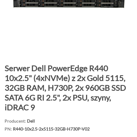
o
n
i
e
c
g
a
l
e
P
Serwer Dell PowerEdge R440
r
r
10x2.5" (4xNVMe) z 2x Gold 5115,
i
z
32GB RAM, H730P, 2x 960GB SSD
i
e
j
SATA 6G RI 2.5", 2x PSU, szyny,
d
iDRAC 9
ź
n
Producent:
Dell
a
PN:
R440-10x2.5-2x5115-32GB-H730P-V02
p