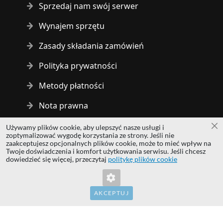
Sprzedaj nam swój serwer
Wynajem sprzętu
Zasady składania zamówień
Polityka prywatności
Metody płatności
Nota prawna
Używamy plików cookie, aby ulepszyć nasze usługi i
Za
Copyright © 2014 - 2026 MS Development | All rights reserved
zoptymalizować wygodę korzystania ze strony. Jeśli nie
| All logos and trademarks are properties of their respective
zaakceptujesz opcjonalnych plików cookie, może to mieć wpływ na
Twoje doświadczenia i komfort użytkowania serwisu. Jeśli chcesz
owners.
dowiedzieć się więcej, przeczytaj
politykę plików cookie
hardwaredirect.com
hardwaredirect.de
hardwaredirect.fr
AKCEPTUJ