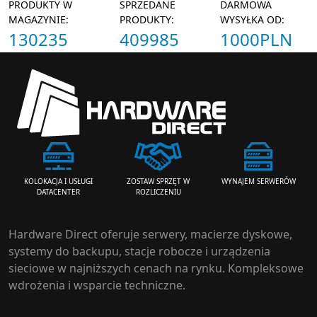
PRODUKTY W
SPRZEDANE
DARMOWA
MAGAZYNIE:
PRODUKTY:
WYSYŁKA OD:
130235
409985
1000PLN
ZOSTAW SPRZĘT W
WYNAJEM SERWERÓW
KOLOKACJA I USŁUGI
ROZLICZENIU
DATACENTER
Hardware Direct oferuje serwery, macierze dyskowe,
systemy do backupu, stacje robocze i urządzenia
sieciowe w najniższych cenach na rynku. Kompleksowe
wdrożenia i wsparcie techniczne.