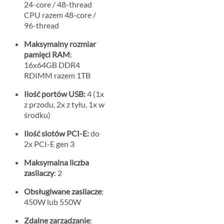
24-core / 48-thread
CPU razem 48-core /
96-thread
Maksymalny rozmiar
pamięci RAM
:
16x64GB DDR4
RDIMM razem 1TB
Ilość portów USB:
4 (1x
z przodu, 2x z tyłu, 1x w
środku)
Ilość slotów PCI-E:
do
2x PCI-E gen 3
Maksymalna liczba
zasilaczy
: 2
Obsługiwane zasilacze
:
450W lub 550W
Zdalne zarządzanie
: