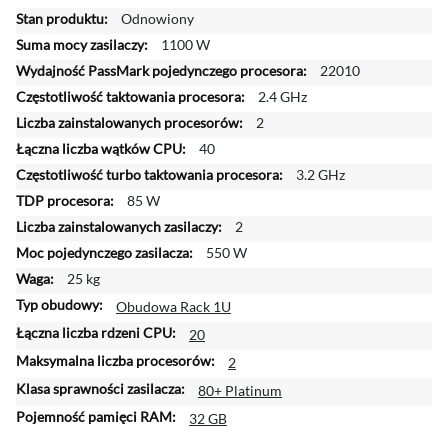
ę
Odnowiony
c
1100 W
e
j
22010
i
2.4 GHz
n
2
f
40
o
r
3.2 GHz
m
85 W
a
2
c
550 W
j
25 kg
i
Obudowa Rack 1U
20
2
80+ Platinum
32 GB