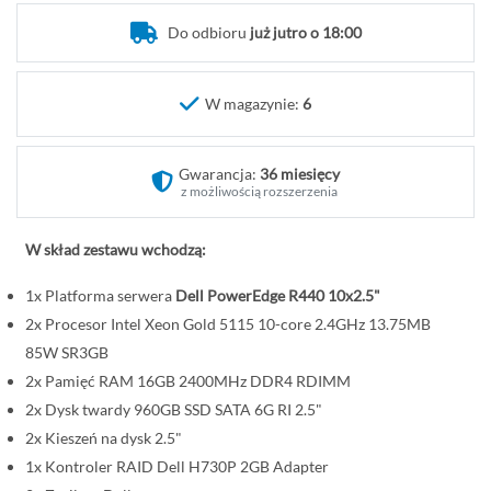
o
Do odbioru
już jutro o 18:00
c
z
ą
W magazynie:
6
t
e
k
Gwarancja:
36 miesięcy
g
z możliwością rozszerzenia
a
l
W skład zestawu wchodzą:
e
1x Platforma serwera
Dell PowerEdge R440 10x2.5"
r
i
2x Procesor Intel Xeon Gold 5115 10-core 2.4GHz 13.75MB
i
85W SR3GB
2x Pamięć RAM 16GB 2400MHz DDR4 RDIMM
2x Dysk twardy 960GB SSD SATA 6G RI 2.5"
2x Kieszeń na dysk 2.5"
1x Kontroler RAID Dell H730P 2GB Adapter