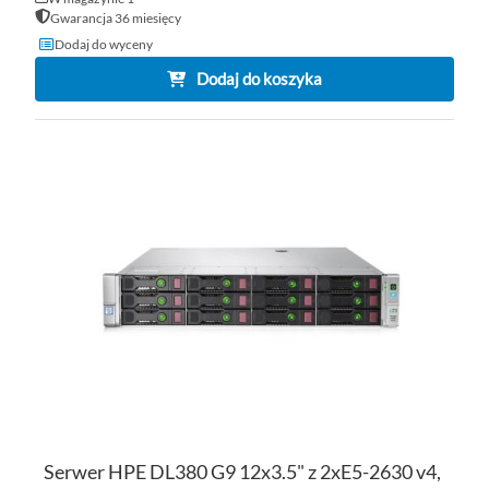
Gwarancja 36 miesięcy
Dodaj do wyceny
Dodaj do koszyka
DO
D
PO
LI
ŻY
Serwer HPE DL380 G9 12x3.5" z 2xE5-2630 v4,