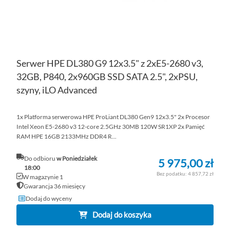
Serwer HPE DL380 G9 12x3.5" z 2xE5-2680 v3,
32GB, P840, 2x960GB SSD SATA 2.5", 2xPSU,
szyny, iLO Advanced
1x Platforma serwerowa HPE ProLiant DL380 Gen9 12x3.5" 2x Procesor
Intel Xeon E5-2680 v3 12-core 2.5GHz 30MB 120W SR1XP 2x Pamięć
RAM HPE 16GB 2133MHz DDR4 R...
Do odbioru
w Poniedziałek
5 975,00 zł
18:00
4 857,72 zł
W magazynie 1
Gwarancja 36 miesięcy
Dodaj do wyceny
Dodaj do koszyka