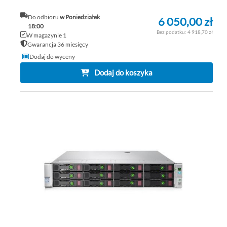
Do odbioru
w Poniedziałek
6 050,00 zł
18:00
4 918,70 zł
W magazynie 1
Gwarancja 36 miesięcy
Dodaj do wyceny
Dodaj do koszyka
DO
DO
PO
LIS
ŻY