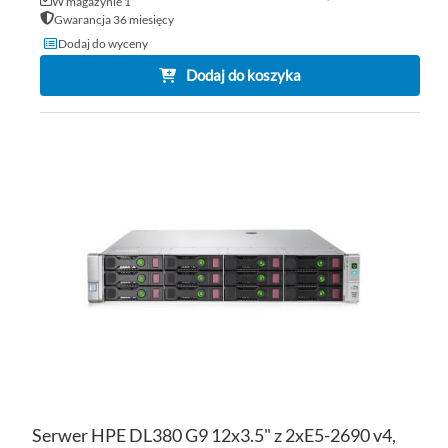
W magazynie 1
Gwarancja 36 miesięcy
Dodaj do wyceny
Dodaj do koszyka
DO
DO
PO
LIS
ŻY
Serwer HPE DL380 G9 12x3.5" z 2xE5-2690 v4,