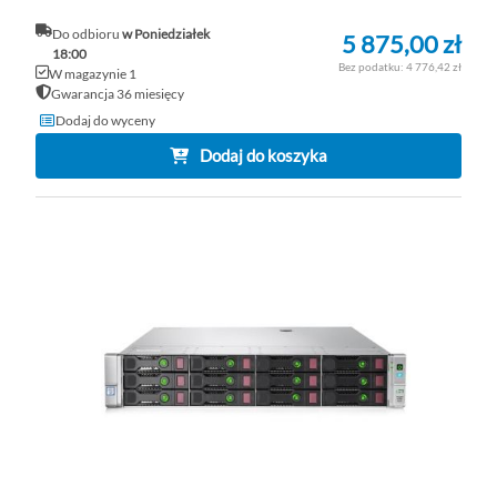
Do odbioru
w Poniedziałek
5 875,00 zł
18:00
4 776,42 zł
W magazynie 1
Gwarancja 36 miesięcy
Dodaj do wyceny
Dodaj do koszyka
DO
D
PO
LI
ŻY