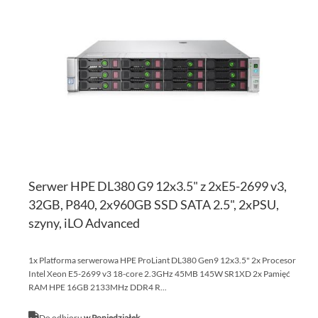
D
PO
LI
ŻY
Serwer HPE DL380 G9 12x3.5" z 2xE5-2699 v3,
32GB, P840, 2x960GB SSD SATA 2.5", 2xPSU,
szyny, iLO Advanced
1x Platforma serwerowa HPE ProLiant DL380 Gen9 12x3.5" 2x Procesor
Intel Xeon E5-2699 v3 18-core 2.3GHz 45MB 145W SR1XD 2x Pamięć
RAM HPE 16GB 2133MHz DDR4 R...
Do odbioru
w Poniedziałek