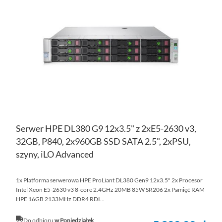
DO
PO
LIS
ŻY
Serwer HPE DL380 G9 12x3.5" z 2xE5-2630 v3,
32GB, P840, 2x960GB SSD SATA 2.5", 2xPSU,
szyny, iLO Advanced
1x Platforma serwerowa HPE ProLiant DL380 Gen9 12x3.5" 2x Procesor
Intel Xeon E5-2630 v3 8-core 2.4GHz 20MB 85W SR206 2x Pamięć RAM
HPE 16GB 2133MHz DDR4 RDI...
Do odbioru
w Poniedziałek