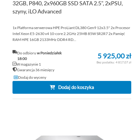
32GB, P840, 2x960GB SSD SATA 2.5", 2xPSU,
szyny, iLO Advanced
1x Platforma serwerowa HPE ProLiant DL380 Gen9 12x3.5" 2x Procesor
Intel Xeon E5-2630 v4 10-core 2.2GHz 25MB 85W SR2R7 2x Pamięć
RAM HPE 16GB 2133MHz DDR4 RD...
Do odbioru
w Poniedziałek
5 925,00 zł
18:00
4 817,07 zł
W magazynie 1
Gwarancja 36 miesięcy
Dodaj do wyceny
Dodaj do koszyka
DO
DO
PO
LIS