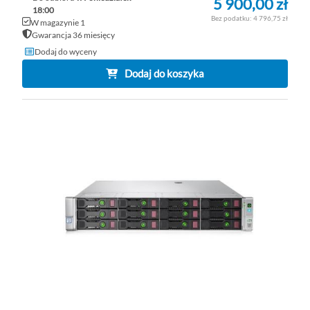
5 900,00 zł
18:00
4 796,75 zł
W magazynie 1
Gwarancja 36 miesięcy
Dodaj do wyceny
Dodaj do koszyka
DO
D
PO
LI
ŻY