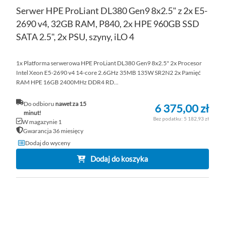
Serwer HPE ProLiant DL380 Gen9 8x2.5" z 2x E5-
2690 v4, 32GB RAM, P840, 2x HPE 960GB SSD
SATA 2.5", 2x PSU, szyny, iLO 4
1x Platforma serwerowa HPE ProLiant DL380 Gen9 8x2.5" 2x Procesor
Intel Xeon E5-2690 v4 14-core 2.6GHz 35MB 135W SR2N2 2x Pamięć
RAM HPE 16GB 2400MHz DDR4 RD...
Do odbioru
nawet za 15
6 375,00 zł
minut!
5 182,93 zł
W magazynie 1
Gwarancja 36 miesięcy
Dodaj do wyceny
Dodaj do koszyka
DO
D
PO