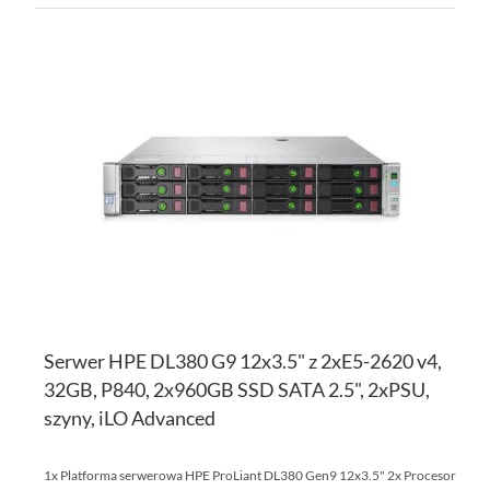
DO
D
PO
LI
ŻY
Serwer HPE DL380 G9 12x3.5" z 2xE5-2620 v4,
32GB, P840, 2x960GB SSD SATA 2.5", 2xPSU,
szyny, iLO Advanced
1x Platforma serwerowa HPE ProLiant DL380 Gen9 12x3.5" 2x Procesor