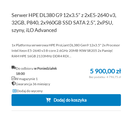
Serwer HPE DL380 G9 12x3.5" z 2xE5-2640 v3,
32GB, P840, 2x960GB SSD SATA 2.5", 2xPSU,
szyny, iLO Advanced
1x Platforma serwerowa HPE ProLiant DL380 Gen9 12x3.5" 2x Procesor
Intel Xeon E5-2640 v3 8-core 2.6GHz 20MB 90W SR205 2x Pamięć
RAM HPE 16GB 2133MHz DDR4 RDI...
Do odbioru
w Poniedziałek
5 900,00 zł
18:00
4 796,75 zł
W magazynie 1
Gwarancja 36 miesięcy
Dodaj do wyceny
Dodaj do koszyka
DO