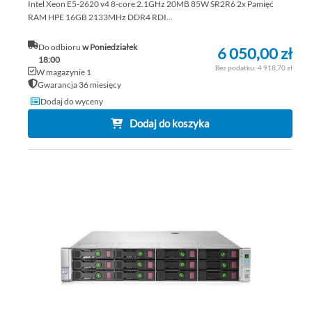
Intel Xeon E5-2620 v4 8-core 2.1GHz 20MB 85W SR2R6 2x Pamięć
RAM HPE 16GB 2133MHz DDR4 RDI...
Do odbioru
w Poniedziałek
6 050,00 zł
18:00
4 918,70 zł
W magazynie 1
Gwarancja 36 miesięcy
Dodaj do wyceny
Dodaj do koszyka
DO
DO
PO
LIS
ŻY