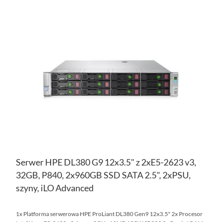
DO
DO
PO
LIS
ŻY
Serwer HPE DL380 G9 12x3.5" z 2xE5-2623 v3,
32GB, P840, 2x960GB SSD SATA 2.5", 2xPSU,
szyny, iLO Advanced
1x Platforma serwerowa HPE ProLiant DL380 Gen9 12x3.5" 2x Procesor