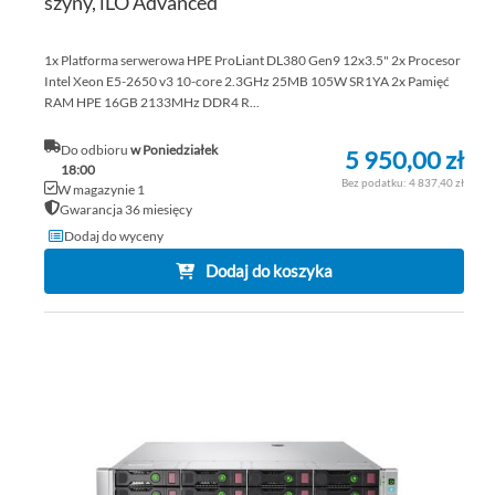
szyny, iLO Advanced
1x Platforma serwerowa HPE ProLiant DL380 Gen9 12x3.5" 2x Procesor
Intel Xeon E5-2650 v3 10-core 2.3GHz 25MB 105W SR1YA 2x Pamięć
RAM HPE 16GB 2133MHz DDR4 R...
Do odbioru
w Poniedziałek
5 950,00 zł
18:00
4 837,40 zł
W magazynie 1
Gwarancja 36 miesięcy
Dodaj do wyceny
Dodaj do koszyka
DO
DO
PO
LIS
ŻY