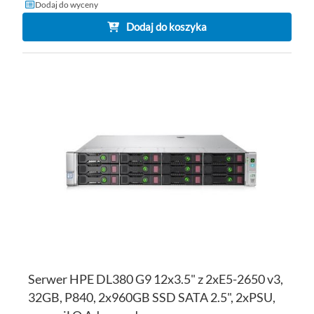
Dodaj do wyceny
Dodaj do koszyka
DO
D
PO
LI
ŻY
Serwer HPE DL380 G9 12x3.5" z 2xE5-2650 v3,
32GB, P840, 2x960GB SSD SATA 2.5", 2xPSU,