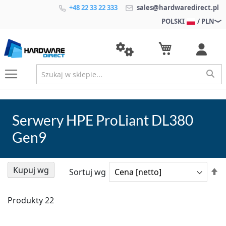
+48 22 33 22 333
sales@hardwaredirect.pl
POLSKI
/ PLN
Serwery HPE ProLiant DL380
Gen9
Kupuj wg
U
Sortuj wg
k
m
Produkty
22