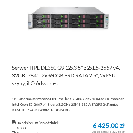
LI
ŻY
Serwer HPE DL380 G9 12x3.5" z 2xE5-2667 v4,
32GB, P840, 2x960GB SSD SATA 2.5", 2xPSU,
szyny, iLO Advanced
1x Platforma serwerowa HPE ProLiant DL380 Gen9 12x3.5" 2x Procesor
Intel Xeon E5-2667 v4 8-core 3.2GHz 25MB 135W SR2P5 2x Pamięć
RAM HPE 16GB 2400MHz DDR4 RD...
Do odbioru
w Poniedziałek
6 425,00 zł
18:00
5 223,58 zł