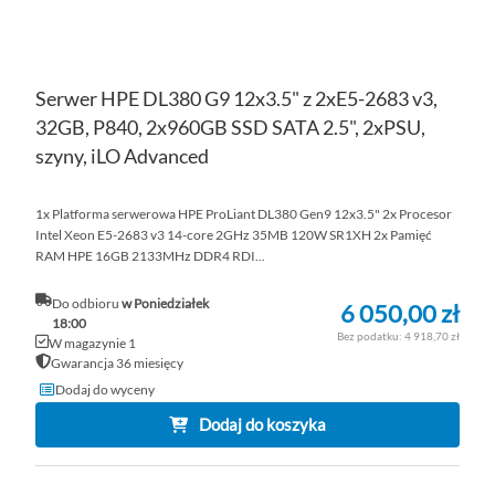
Serwer HPE DL380 G9 12x3.5" z 2xE5-2683 v3,
32GB, P840, 2x960GB SSD SATA 2.5", 2xPSU,
szyny, iLO Advanced
1x Platforma serwerowa HPE ProLiant DL380 Gen9 12x3.5" 2x Procesor
Intel Xeon E5-2683 v3 14-core 2GHz 35MB 120W SR1XH 2x Pamięć
RAM HPE 16GB 2133MHz DDR4 RDI...
Do odbioru
w Poniedziałek
6 050,00 zł
18:00
4 918,70 zł
W magazynie 1
Gwarancja 36 miesięcy
Dodaj do wyceny
Dodaj do koszyka