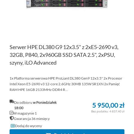
Serwer HPE DL380 G9 12x3.5" z 2xE5-2690 v3,
32GB, P840, 2x960GB SSD SATA 2.5", 2xPSU,
szyny, iLO Advanced
1x Platforma serwerowa HPE ProLiant DL380 Gen9 12x3.5" 2x Procesor
Intel Xeon E5-2690 v3 12-core 2.6GHz 30MB 135W SR1XN 2x Pamięć
RAM HPE 16GB 2133MHz DDR4 R...
Do odbioru
w Poniedziałek
5 950,00 zł
18:00
4 837,40 zł
W magazynie 1
Gwarancja 36 miesięcy
Dodaj do wyceny