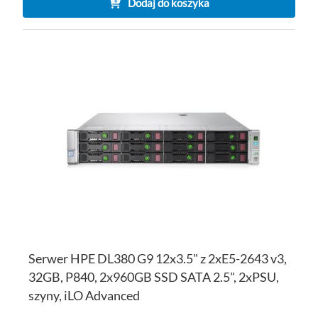
Dodaj do koszyka
DO
D
PO
LI
ŻY
Serwer HPE DL380 G9 12x3.5" z 2xE5-2643 v3,
32GB, P840, 2x960GB SSD SATA 2.5", 2xPSU,
szyny, iLO Advanced