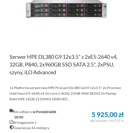
ŻY
Serwer HPE DL380 G9 12x3.5" z 2xE5-2640 v4,
32GB, P840, 2x960GB SSD SATA 2.5", 2xPSU,
szyny, iLO Advanced
1x Platforma serwerowa HPE ProLiant DL380 Gen9 12x3.5" 2x Procesor
Intel Xeon E5-2640 v4 10-core 2.4GHz 25MB 90W SR2NZ 2x Pamięć
RAM HPE 16GB 2133MHz DDR4 RD...
Do odbioru
w Poniedziałek
5 925,00 zł
18:00
4 817,07 zł
W magazynie 1
Gwarancja 36 miesięcy