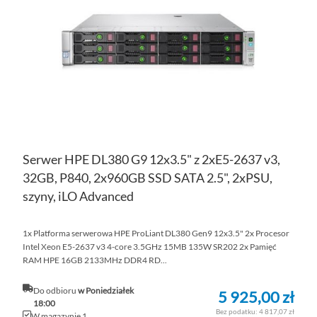
LIS
ŻY
Serwer HPE DL380 G9 12x3.5" z 2xE5-2637 v3,
32GB, P840, 2x960GB SSD SATA 2.5", 2xPSU,
szyny, iLO Advanced
1x Platforma serwerowa HPE ProLiant DL380 Gen9 12x3.5" 2x Procesor
Intel Xeon E5-2637 v3 4-core 3.5GHz 15MB 135W SR202 2x Pamięć
RAM HPE 16GB 2133MHz DDR4 RD...
Do odbioru
w Poniedziałek
5 925,00 zł
18:00
4 817,07 zł
W magazynie 1