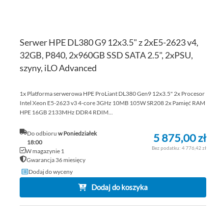
Serwer HPE DL380 G9 12x3.5" z 2xE5-2623 v4,
32GB, P840, 2x960GB SSD SATA 2.5", 2xPSU,
szyny, iLO Advanced
1x Platforma serwerowa HPE ProLiant DL380 Gen9 12x3.5" 2x Procesor
Intel Xeon E5-2623 v3 4-core 3GHz 10MB 105W SR208 2x Pamięć RAM
HPE 16GB 2133MHz DDR4 RDIM...
Do odbioru
w Poniedziałek
5 875,00 zł
18:00
4 776,42 zł
W magazynie 1
Gwarancja 36 miesięcy
Dodaj do wyceny
Dodaj do koszyka