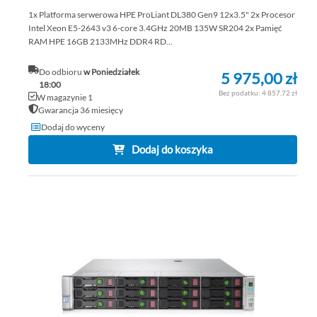
1x Platforma serwerowa HPE ProLiant DL380 Gen9 12x3.5" 2x Procesor
Intel Xeon E5-2643 v3 6-core 3.4GHz 20MB 135W SR204 2x Pamięć
RAM HPE 16GB 2133MHz DDR4 RD...
Do odbioru
w Poniedziałek
5 975,00 zł
18:00
4 857,72 zł
W magazynie 1
Gwarancja 36 miesięcy
Dodaj do wyceny
Dodaj do koszyka
DO
DO
PO
LIS
ŻY