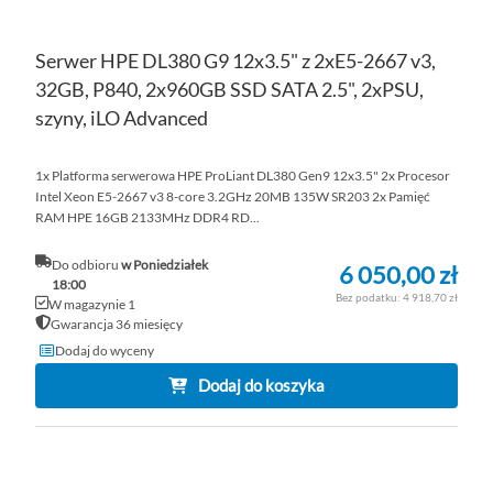
Serwer HPE DL380 G9 12x3.5" z 2xE5-2667 v3,
32GB, P840, 2x960GB SSD SATA 2.5", 2xPSU,
szyny, iLO Advanced
1x Platforma serwerowa HPE ProLiant DL380 Gen9 12x3.5" 2x Procesor
Intel Xeon E5-2667 v3 8-core 3.2GHz 20MB 135W SR203 2x Pamięć
RAM HPE 16GB 2133MHz DDR4 RD...
Do odbioru
w Poniedziałek
6 050,00 zł
18:00
4 918,70 zł
W magazynie 1
Gwarancja 36 miesięcy
Dodaj do wyceny
Dodaj do koszyka
DO