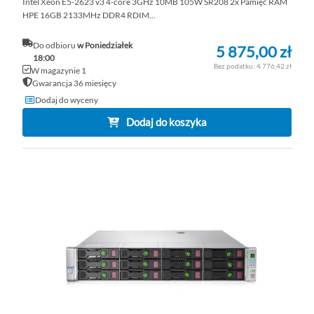
Intel Xeon E5-2623 v3 4-core 3GHz 10MB 105W SR208 2x Pamięć RAM
HPE 16GB 2133MHz DDR4 RDIM...
Do odbioru
w Poniedziałek
5 875,00 zł
18:00
4 776,42 zł
W magazynie 1
Gwarancja 36 miesięcy
Dodaj do wyceny
Dodaj do koszyka
DO
D
PO
LI
ŻY