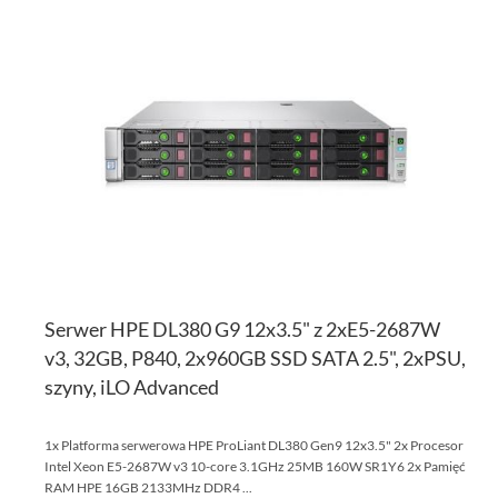
DO
D
PO
LI
ŻY
Serwer HPE DL380 G9 12x3.5" z 2xE5-2687W
v3, 32GB, P840, 2x960GB SSD SATA 2.5", 2xPSU,
szyny, iLO Advanced
1x Platforma serwerowa HPE ProLiant DL380 Gen9 12x3.5" 2x Procesor
Intel Xeon E5-2687W v3 10-core 3.1GHz 25MB 160W SR1Y6 2x Pamięć
RAM HPE 16GB 2133MHz DDR4 ...