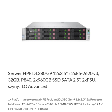
DO
DO
PO
LIS
ŻY
Serwer HPE DL380 G9 12x3.5" z 2xE5-2620 v3,
32GB, P840, 2x960GB SSD SATA 2.5", 2xPSU,
szyny, iLO Advanced
1x Platforma serwerowa HPE ProLiant DL380 Gen9 12x3.5" 2x Procesor
Intel Xeon E5-2620 v3 6-core 2.4GHz 15MB 85W SR207 2x Pamięć RAM
HPE 16GB 2133MHz DDR4 RDI...