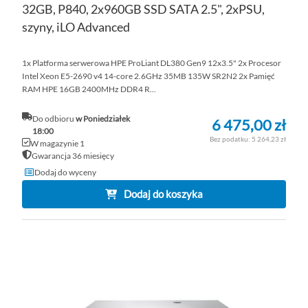
32GB, P840, 2x960GB SSD SATA 2.5", 2xPSU,
szyny, iLO Advanced
1x Platforma serwerowa HPE ProLiant DL380 Gen9 12x3.5" 2x Procesor
Intel Xeon E5-2690 v4 14-core 2.6GHz 35MB 135W SR2N2 2x Pamięć
RAM HPE 16GB 2400MHz DDR4 R...
Do odbioru
w Poniedziałek
6 475,00 zł
18:00
5 264,23 zł
W magazynie 1
Gwarancja 36 miesięcy
Dodaj do wyceny
Dodaj do koszyka
DO
D
PO
LI