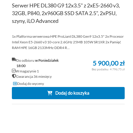
Serwer HPE DL380 G9 12x3.5" z 2xE5-2660 v3,
32GB, P840, 2x960GB SSD SATA 2.5", 2xPSU,
szyny, iLO Advanced
1x Platforma serwerowa HPE ProLiant DL380 Gen9 12x3.5" 2x Procesor
Intel Xeon E5-2660 v3 10-core 2.6GHz 25MB 105W SR1XR 2x Pamięć
RAM HPE 16GB 2133MHz DDR4 R...
Do odbioru
w Poniedziałek
5 900,00 zł
18:00
4 796,75 zł
W magazynie 1
Gwarancja 36 miesięcy
Dodaj do wyceny
Dodaj do koszyka
DO
DO
PO