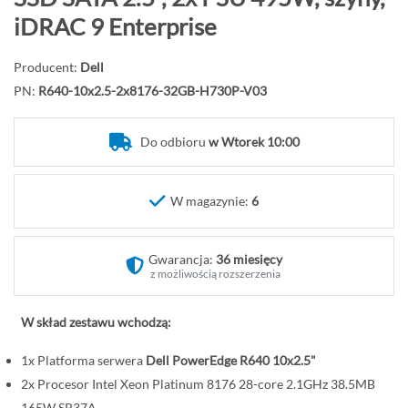
d
iDRAC 9 Enterprise
ź
n
Producent:
Dell
a
PN:
R640-10x2.5-2x8176-32GB-H730P-V03
p
o
Do odbioru
w Wtorek 10:00
c
z
ą
W magazynie:
6
t
e
k
Gwarancja:
36 miesięcy
g
z możliwością rozszerzenia
a
l
W skład zestawu wchodzą:
e
1x Platforma serwera
Dell PowerEdge R640 10x2.5"
r
i
2x Procesor Intel Xeon Platinum 8176 28-core 2.1GHz 38.5MB
165W SR37A