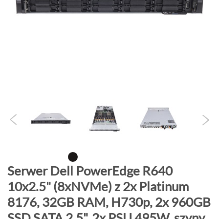
o
n
i
e
c
g
a
l
e
r
i
i
P
Serwer Dell PowerEdge R640
r
10x2.5" (8xNVMe) z 2x Platinum
z
8176, 32GB RAM, H730p, 2x 960GB
e
j
SSD SATA 2.5", 2x PSU 495W, szyny,