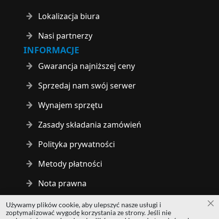
Lokalizacja biura
Nasi partnerzy
INFORMACJE
Gwarancja najniższej ceny
Sprzedaj nam swój serwer
Wynajem sprzętu
Zasady składania zamówień
Polityka prywatności
Metody płatności
Nota prawna
Używamy plików cookie, aby ulepszyć nasze usługi i
Za
Copyright © 2014 - 2026 MS Development | All rights reserved
zoptymalizować wygodę korzystania ze strony. Jeśli nie