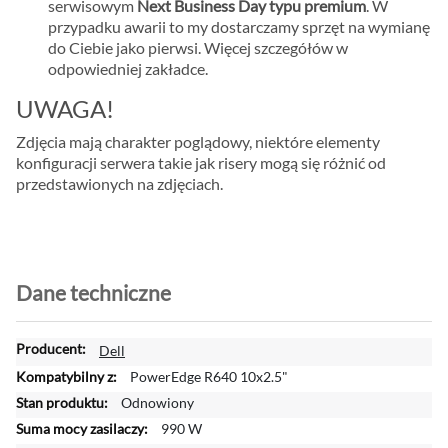
serwisowym
Next Business Day typu premium
. W
przypadku awarii to my dostarczamy sprzęt na wymianę
do Ciebie jako pierwsi. Więcej szczegółów w
odpowiedniej zakładce.
UWAGA!
Zdjęcia mają charakter poglądowy, niektóre elementy
konfiguracji serwera takie jak risery mogą się różnić od
przedstawionych na zdjęciach.
Dane techniczne
W
Dell
i
PowerEdge R640 10x2.5"
ę
Odnowiony
c
990 W
e