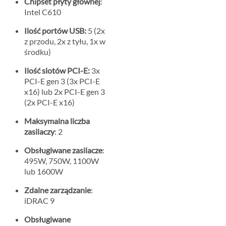
Chipset płyty głównej
:
Intel C610
Ilość portów USB:
5 (2x
z przodu, 2x z tyłu, 1x w
środku)
Ilość slotów PCI-E:
3x
PCI-E gen 3 (3x PCI-E
x16) lub 2x PCI-E gen 3
(2x PCI-E x16)
Maksymalna liczba
zasilaczy
: 2
Obsługiwane zasilacze
:
495W, 750W, 1100W
lub 1600W
Zdalne zarządzanie
:
iDRAC 9
Obsługiwane