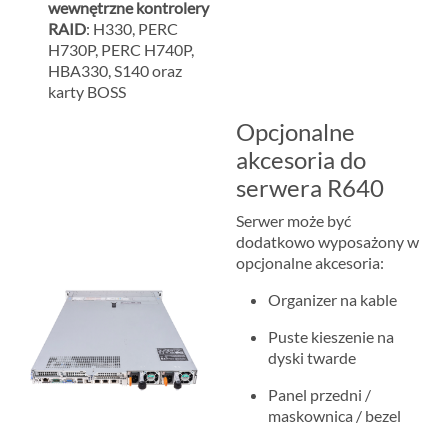
wewnętrzne kontrolery
RAID
: H330, PERC
H730P, PERC H740P,
HBA330, S140 oraz
karty BOSS
Opcjonalne
akcesoria do
serwera R640
Serwer może być
dodatkowo wyposażony w
opcjonalne akcesoria:
Organizer na kable
Puste kieszenie na
dyski twarde
Panel przedni /
maskownica / bezel