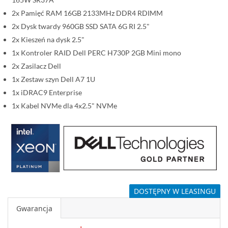
i
2x Pamięć RAM 16GB 2133MHz DDR4 RDIMM
2x Dysk twardy 960GB SSD SATA 6G RI 2.5"
2x Kieszeń na dysk 2.5"
1x Kontroler RAID Dell PERC H730P 2GB Mini mono
2x Zasilacz Dell
1x Zestaw szyn Dell A7 1U
1x iDRAC9 Enterprise
1x Kabel NVMe dla 4x2.5" NVMe
DOSTĘPNY W LEASINGU
Gwarancja