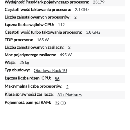
j
23179
i
2.1 GHz
n
2
f
112
o
r
3.8 GHz
m
165 W
a
2
c
495 W
j
25 kg
i
Obudowa Rack 1U
56
2
80+ Platinum
32 GB