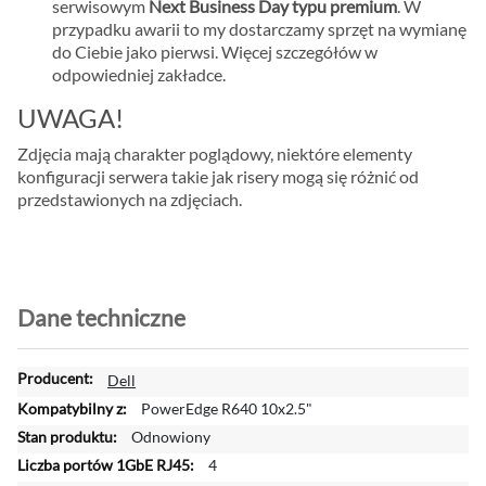
serwisowym
Next Business Day typu premium
. W
przypadku awarii to my dostarczamy sprzęt na wymianę
do Ciebie jako pierwsi. Więcej szczegółów w
odpowiedniej zakładce.
UWAGA!
Zdjęcia mają charakter poglądowy, niektóre elementy
konfiguracji serwera takie jak risery mogą się różnić od
przedstawionych na zdjęciach.
Dane techniczne
W
Dell
i
PowerEdge R640 10x2.5"
ę
Odnowiony
c
4
e