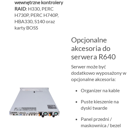
wewnętrzne kontrolery
RAID
: H330, PERC
H730P, PERC H740P,
HBA330, S140 oraz
karty BOSS
Opcjonalne
akcesoria do
serwera R640
Serwer może być
dodatkowo wyposażony w
opcjonalne akcesoria:
Organizer na kable
Puste kieszenie na
dyski twarde
Panel przedni /
maskownica / bezel