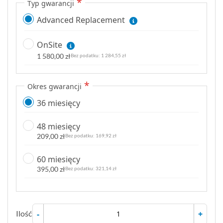
Typ gwarancji
Advanced Replacement
OnSite
1 580,00 zł
1 284,55 zł
Okres gwarancji
36 miesięcy
48 miesięcy
209,00 zł
169,92 zł
60 miesięcy
395,00 zł
321,14 zł
Ilość
-
+