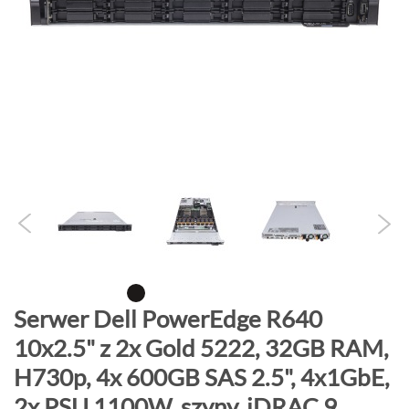
o
n
i
e
c
g
a
l
e
r
i
i
P
Serwer Dell PowerEdge R640
r
10x2.5" z 2x Gold 5222, 32GB RAM,
z
H730p, 4x 600GB SAS 2.5", 4x1GbE,
e
j
2x PSU 1100W, szyny, iDRAC 9