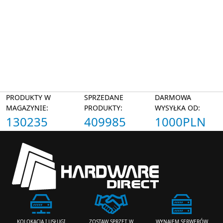
PRODUKTY W
SPRZEDANE
DARMOWA
MAGAZYNIE:
PRODUKTY:
WYSYŁKA OD:
130235
409985
1000PLN
ZOSTAW SPRZĘT W
WYNAJEM SERWERÓW
KOLOKACJA I USŁUGI