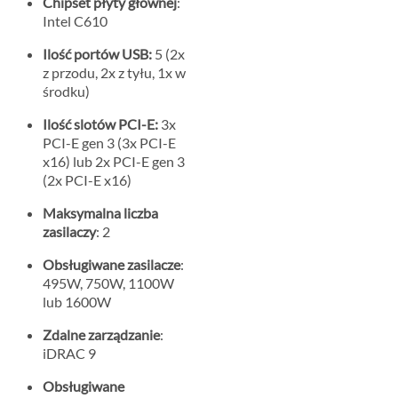
Chipset płyty głównej
:
Intel C610
Ilość portów USB:
5 (2x
z przodu, 2x z tyłu, 1x w
środku)
Ilość slotów PCI-E:
3x
PCI-E gen 3 (3x PCI-E
x16) lub 2x PCI-E gen 3
(2x PCI-E x16)
Maksymalna liczba
zasilaczy
: 2
Obsługiwane zasilacze
:
495W, 750W, 1100W
lub 1600W
Zdalne zarządzanie
:
iDRAC 9
Obsługiwane