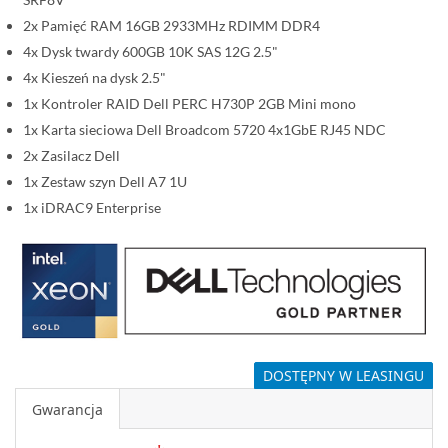
i
2x Pamięć RAM 16GB 2933MHz RDIMM DDR4
4x Dysk twardy 600GB 10K SAS 12G 2.5"
4x Kieszeń na dysk 2.5"
1x Kontroler RAID Dell PERC H730P 2GB Mini mono
1x Karta sieciowa Dell Broadcom 5720 4x1GbE RJ45 NDC
2x Zasilacz Dell
1x Zestaw szyn Dell A7 1U
1x iDRAC9 Enterprise
DOSTĘPNY W LEASINGU
Gwarancja