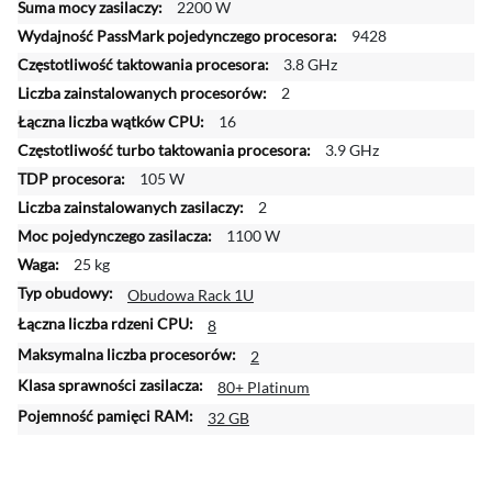
j
2200 W
i
9428
n
3.8 GHz
f
2
o
r
16
m
3.9 GHz
a
105 W
c
2
j
1100 W
i
25 kg
Obudowa Rack 1U
8
2
80+ Platinum
32 GB