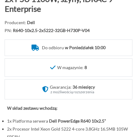
d
Enterprise
ź
n
Producent:
Dell
a
PN:
R640-10x2.5-2x5222-32GB-H730P-V04
p
o
Do odbioru
w Poniedziałek 10:00
c
z
ą
W magazynie:
8
t
e
k
Gwarancja:
36 miesięcy
g
z możliwością rozszerzenia
a
l
W skład zestawu wchodzą:
e
1x Platforma serwera
Dell PowerEdge R640 10x2.5"
r
i
2x Procesor Intel Xeon Gold 5222 4-core 3.8GHz 16.5MB 105W
SRF8V