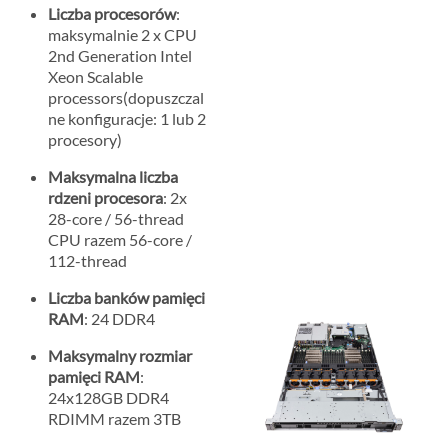
Liczba procesorów
:
maksymalnie 2 x CPU
2nd Generation Intel
Xeon Scalable
processors(dopuszczal
ne konfiguracje: 1 lub 2
procesory)
Maksymalna liczba
rdzeni procesora
: 2x
28-core / 56-thread
CPU razem 56-core /
112-thread
Liczba banków pamięci
RAM
: 24 DDR4
Maksymalny rozmiar
pamięci RAM
:
24x128GB DDR4
RDIMM razem 3TB