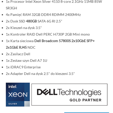
i
1x Procesor Intel Xeon Silver 4110 8-core 2.1GHz 11MB 85W
SR3GH
4x Pamięć RAM 32GB DDR4 RDIMM 2400MHz
2x Dysk SSD
480GB
SATA 6G RI 2.5"
2x Kieszeń na dysk 3.5"
1x Kontroler RAID Dell PERC H730P 2GB Mini mono
1x Karta sieciowa
Dell Broadcom 57800S 2x10GbE SFP+
2x1GbE RJ45
NDC
2x Zasilacz Dell
1x Zestaw szyn Dell A7 1U
1x iDRAC9 Enterprise
2x Adapter Dell na dysk 2.5" do kieszeni 3.5"