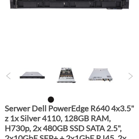
o
n
i
e
c
g
a
l
e
r
i
i
P
Serwer Dell PowerEdge R640 4x3.5"
r
z 1x Silver 4110, 128GB RAM,
z
H730p, 2x 480GB SSD SATA 2.5",
e
j
2x10GbE SFP+ + 2x1GbE RJ45, 2x