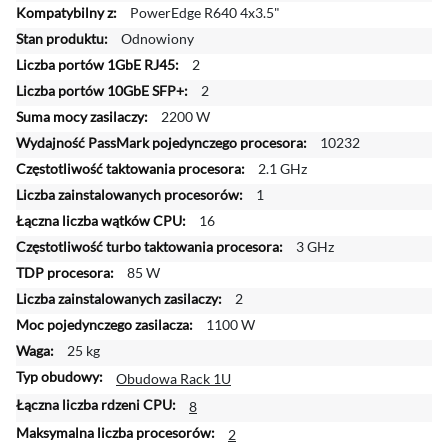
i
PowerEdge R640 4x3.5"
ę
Odnowiony
c
2
e
j
2
i
2200 W
n
10232
f
2.1 GHz
o
r
1
m
16
a
3 GHz
c
85 W
j
2
i
1100 W
25 kg
Obudowa Rack 1U
8
2