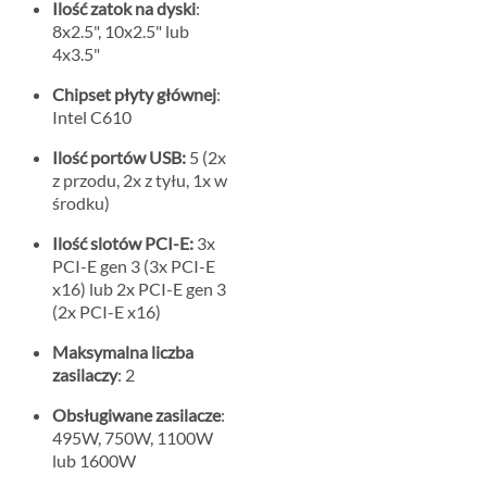
Ilość zatok na dyski
:
8x2.5", 10x2.5" lub
4x3.5"
Chipset płyty głównej
:
Intel C610
Ilość portów USB:
5 (2x
z przodu, 2x z tyłu, 1x w
środku)
Ilość slotów PCI-E:
3x
PCI-E gen 3 (3x PCI-E
x16) lub 2x PCI-E gen 3
(2x PCI-E x16)
Maksymalna liczba
zasilaczy
: 2
Obsługiwane zasilacze
:
495W, 750W, 1100W
lub 1600W