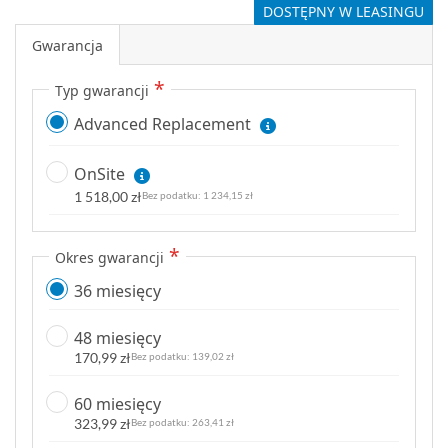
DOSTĘPNY W LEASINGU
Gwarancja
Typ gwarancji
Advanced Replacement
OnSite
1 518,00 zł
1 234,15 zł
Okres gwarancji
36 miesięcy
48 miesięcy
170,99 zł
139,02 zł
60 miesięcy
323,99 zł
263,41 zł