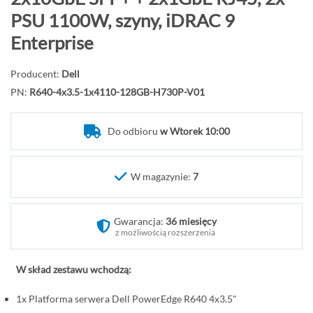
d
PSU 1100W, szyny, iDRAC 9
ź
Enterprise
n
a
Producent:
Dell
p
PN:
R640-4x3.5-1x4110-128GB-H730P-V01
o
c
z
Do odbioru
w Wtorek 10:00
ą
t
W magazynie:
7
e
k
g
Gwarancja:
36 miesięcy
a
z możliwością rozszerzenia
l
e
W skład zestawu wchodzą:
r
i
1x Platforma serwera Dell PowerEdge R640 4x3.5"