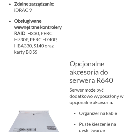
Zdalne zarządzanie
:
iDRAC 9
Obsługiwane
wewnętrzne kontrolery
RAID
: H330, PERC
H730P, PERC H740P,
HBA330, S140 oraz
karty BOSS
Opcjonalne
akcesoria do
serwera R640
Serwer może być
dodatkowo wyposażony w
opcjonalne akcesoria:
Organizer na kable
Puste kieszenie na
dyski twarde